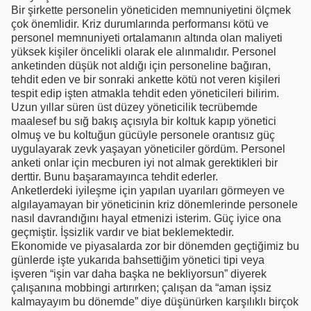
Bir şirkette personelin yöneticiden memnuniyetini ölçmek
çok önemlidir. Kriz durumlarında performansı kötü ve
personel memnuniyeti ortalamanın altında olan maliyeti
yüksek kişiler öncelikli olarak ele alınmalıdır. Personel
anketinden düşük not aldığı için personeline bağıran,
tehdit eden ve bir sonraki ankette kötü not veren kişileri
tespit edip işten atmakla tehdit eden yöneticileri bilirim.
Uzun yıllar süren üst düzey yöneticilik tecrübemde
maalesef bu sığ bakış açısıyla bir koltuk kapıp yönetici
olmuş ve bu koltuğun gücüyle personele orantısız güç
uygulayarak zevk yaşayan yöneticiler gördüm. Personel
anketi onlar için mecburen iyi not almak gerektikleri bir
derttir. Bunu başaramayınca tehdit ederler.
Anketlerdeki iyileşme için yapılan uyarıları görmeyen ve
algılayamayan bir yöneticinin kriz dönemlerinde personele
nasıl davrandığını hayal etmenizi isterim. Güç iyice ona
geçmiştir. İşsizlik vardır ve biat beklemektedir.
Ekonomide ve piyasalarda zor bir dönemden geçtiğimiz bu
günlerde işte yukarıda bahsettiğim yönetici tipi veya
işveren “işin var daha başka ne bekliyorsun” diyerek
çalışanına mobbingi artırırken; çalışan da “aman işsiz
kalmayayım bu dönemde” diye düşünürken karşılıklı birçok