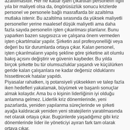
azaltılmasıdır. Her ne kadar işten çıkartılan personelin ilgili
yıla bir maliyeti olsa da, öngörüsüzlük sonucu krizlerde
personel ve personele bağlı masraflarda bir azaltılma
mutlaka istenir. Bu azaltılma sırasında da yüksek maliyetli
personeller yerine maalesef düşük maliyetli ama daha
fazla sayıda personelin işten çıkarılması planlanır. Bunu
yaparken bazen saygısızca ve çalışana önem vermeden
işten çıkartılmalar yapılır. Şirketin asıl profesyonelliği veya
değeri bu tür durumlarda ortaya çıkar. Kalan personel,
işten çıkarılmaların yapılış şekline göre şirketine ait olumlu
bakış açısını değiştirir ve güvenin kaybeder. Bu yılda
birçok şirkette bu tür olumsuzluklar yaşandı ve küçülürken
geride kalan çalışanlara ne kadar değersiz olduklarını
hissettirecek hatalar yapıldı.
Piyasalar rahatken, iş potansiyeli yüksekken ve talep fazla
iken hedefleri yakalamak, büyümek ve başarılı sonuçlar
almak kolaydır. Ama bu o kişinin liderliğinin iyi olduğu
anlamına gelmez. Liderlik kriz dönemlerinde, yeni
pazarlarda, yeniden yapılanma süreçlerinde ve şirketi
ayağa kaldıracak yeniden yeni stratejilerin yaratılmasında
net olarak ortaya çıkar. Bugünlerde yaşadığımız gibi kriz
dönemlerinde lider ile yöneticiyi ayıran fark tam olarak
ortaya çıkar.