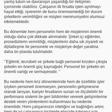
yanlış tutum ve davranışın yaşandığı bir iletişimin
içerisinde olabiliriz. Çalışanın ilk fırsatta işten ayrılmayı
hayal ettiği, işverenin de bunu önemsemediği bir durum
şirketlerin verimliliğini ve müşteri memnuniyetini olumsuz
etkilemektedir.
Bu dönemde hem personelin hem de müşterinin önemli
olduğu daha çok dikkate alınmalıdır. Şirket içi eğitimler,
prosedürlerin verimliliği, müşterilerin daha sık ziyareti ve
dijitalleşme ile personele ve müşteriye değer yaratma
daha ön planda tutulmalıdır.
‘’Eğitimli, tecrübeli ve şirkete bağlı personel krizden çıkışta
şirketin en önemli güç kaynağıdır. Personel bir şirketin en
önemli varlığı ve sermayesidir. ’’
Bu nedenle hem kriz dönemlerinde hem de özellikle işler
iyiyken personeli önemseyen, personelin gelişmesine
olanak tanıyan, kariyer fırsatlarını sunan ve ölçülebilir bir
performans sistemi ile geri bildirimler vererek gelişimlerine
destek veren yöntemlerin kullanılması bu nedenle
önemlidir. Hem çalışanınızın niteliğini ve bağlılığını artırır,
hem de iyi çalışanınızı krizlerde elinizde tutmanız için