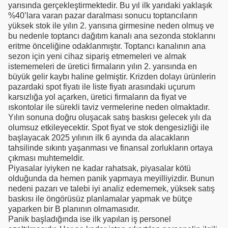
yarısında gerçekleştirmektedir. Bu yıl ilk yarıdaki yaklaşık
%40’lara varan pazar daralması sonucu toptancıların
yüksek stok ile yılın 2. yarısına girmesine neden olmuş ve
bu nedenle toptancı dağıtım kanalı ana sezonda stoklarını
eritme önceliğine odaklanmıştır. Toptancı kanalının ana
sezon için yeni cihaz sipariş etmemeleri ve almak
istememeleri de üretici firmaların yılın 2. yarısında en
büyük gelir kaybı haline gelmiştir. Krizden dolayı ürünlerin
pazardaki spot fiyatı ile liste fiyatı arasındaki uçurum
karsızlığa yol açarken, üretici firmaların da fiyat ve
ıskontolar ile sürekli taviz vermelerine neden olmaktadır.
Yılın sonuna doğru oluşacak satış baskısı gelecek yılı da
olumsuz etkileyecektir. Spot fiyat ve stok dengesizliği ile
başlayacak 2025 yılının ilk 6 ayında da alacakların
tahsilinde sıkıntı yaşanması ve finansal zorlukların ortaya
çıkması muhtemeldir.
Piyasalar iyiyken ne kadar rahatsak, piyasalar kötü
olduğunda da hemen panik yapmaya meyilliyizdir. Bunun
nedeni pazarı ve talebi iyi analiz edememek, yüksek satış
baskısı ile öngörüsüz planlamalar yapmak ve bütçe
yaparken bir B planının olmamasıdır.
Panik başladığında ise ilk yapılan iş personel