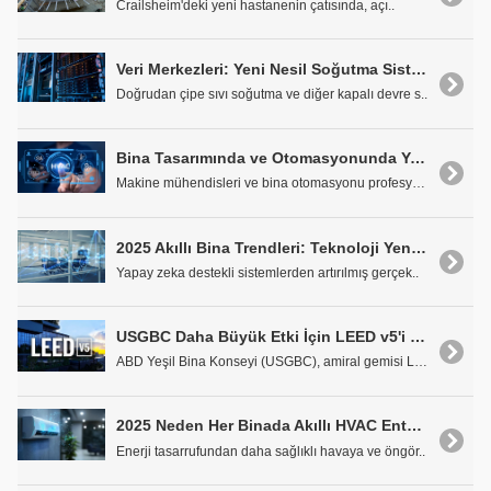
Crailsheim'deki yeni hastanenin çatısında, açı..
Veri Merkezleri: Yeni Nesil Soğutma Sistemlerinin Mühendisliği
Doğrudan çipe sıvı soğutma ve diğer kapalı devre s..
Bina Tasarımında ve Otomasyonunda Yapay Zeka: Reklam mı Gerçek mi?
Makine mühendisleri ve bina otomasyonu profesyonel..
2025 Akıllı Bina Trendleri: Teknoloji Yenilikleri Çalışma Alanlarının Geleceğini Nasıl Şekillendiriyor?
Yapay zeka destekli sistemlerden artırılmış gerçek..
USGBC Daha Büyük Etki İçin LEED v5'i Yayımladı
ABD Yeşil Bina Konseyi (USGBC), amiral gemisi LEED..
2025 Neden Her Binada Akıllı HVAC Entegrasyonu İçin Dönüm Noktasıdır?
Enerji tasarrufundan daha sağlıklı havaya ve öngör..