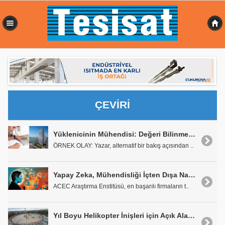
0,426 sn
ÇEVİRİ
Yüklenicinin Mühendisi: Değeri Bilinmeyen Bir Katkıda Bulunan
ÖRNEK OLAY: Yazar, alternatif bir bakış açısından ..
Yapay Zeka, Mühendisliği İçten Dışa Nasıl Yeniden Şekillendiriyor?
ACEC Araştırma Enstitüsü, en başarılı firmaların t..
Yıl Boyu Helikopter İnişleri için Açık Alan Isıtması