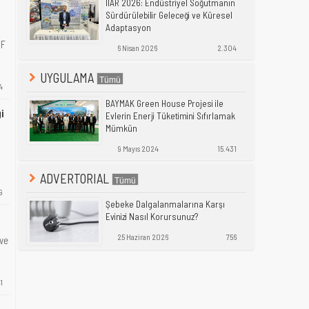
IIAR 2026: Endüstriyel Soğutmanın
Sürdürülebilir Geleceği ve Küresel
Adaptasyon
MF
6 Nisan 2026
2.304
UYGULAMA
4
BAYMAK Green House Projesi ile
i
Evlerin Enerji Tüketimini Sıfırlamak
Mümkün
9 Mayıs 2024
15.431
ADVERTORIAL
9
Şebeke Dalgalanmalarına Karşı
Evinizi Nasıl Korursunuz?
25 Haziran 2026
756
 ve
1