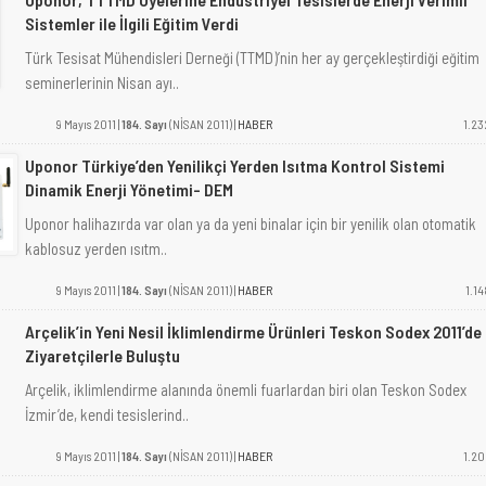
Sistemler ile İlgili Eğitim Verdi
Türk Tesisat Mühendisleri Derneği (TTMD)’nin her ay gerçekleştirdiği eğitim
seminerlerinin Nisan ayı..
9 Mayıs 2011 |
184. Sayı
(NİSAN 2011) |
HABER
1.23
Uponor Türkiye’den Yenilikçi Yerden Isıtma Kontrol Sistemi
Dinamik Enerji Yönetimi- DEM
Uponor halihazırda var olan ya da yeni binalar için bir yenilik olan otomatik
kablosuz yerden ısıtm..
9 Mayıs 2011 |
184. Sayı
(NİSAN 2011) |
HABER
1.14
Arçelik’in Yeni Nesil İklimlendirme Ürünleri Teskon Sodex 2011’de
Ziyaretçilerle Buluştu
Arçelik, iklimlendirme alanında önemli fuarlardan biri olan Teskon Sodex
İzmir’de, kendi tesislerind..
9 Mayıs 2011 |
184. Sayı
(NİSAN 2011) |
HABER
1.20