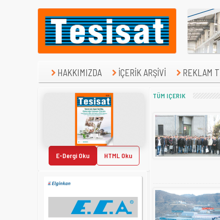
HAKKIMIZDA
İÇERİK ARŞİVİ
REKLAM TE
TÜM IÇERIK
E-Dergi Oku
HTML Oku