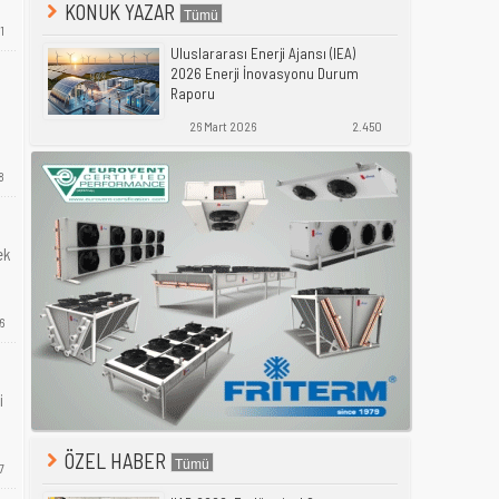
KONUK YAZAR
1
Uluslararası Enerji Ajansı (IEA)
2026 Enerji İnovasyonu Durum
Raporu
26 Mart 2026
2.450
8
ek
6
i
ÖZEL HABER
7