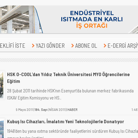
KLİFİ İSTE
YAZI GÖNDER
ABONE OL
E-DERGİ ARŞİ
HSK O-COOL’dan Yıldız Teknik Üniversitesi MYO Öğrencilerine
Eğitim
28 Şubat 2011 tarihinde HSK’nın Esenyurt’da bulunan merkez fabrikasında
ISKAV Eğitim Komisyonu ve HS..
9 Mayıs 2011 |
184. Sayı
(NİSAN 2011) |
HABER
1.48
Kubuş Isı Cihazları, İmalatını Yeni Teknolojilerle Donatıyor
1948’den bu yana ısıtma sektöründe faaliyetlerini sürdüren Kubuş Isı Cihazla