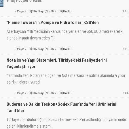
emaye boyler üretimi..
9 Mayıs 2011 |
184. Sayı
(NİSAN 2011) |
HABER
1.40
“Flame Towers”ın Pompa ve Hidroforları KSB’den
Azerbaycan Milli Meclisinin karşısında yer alan ve 350.000 metrekarelik
alanda inşaatı devam eden Fl..
9 Mayıs 2011 |
184. Sayı
(NİSAN 2011) |
HABER
2.29
Nota Isı ve Yapı Sistemleri, Türkiye’deki Faaliyetlerini
Yoğunlaştırıyor
“Isıtmada Yeni Rotanız” sloganı ve Nota markası ile ısıtma alanında 4 yıldır
ağırlıklı olarak yurt d..
9 Mayıs 2011 |
184. Sayı
(NİSAN 2011) |
HABER
2.84
Buderus ve Daikin Teskon+Sodex Fuar’ında Yeni Ürünlerini
Tanıttılar
Türkiye distribütörlüğünü Bosch Termo-teknik’in üstlendiği dünyanın önde
gelen iklimlendirme sisteml..