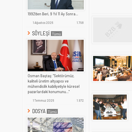
1992'den Beri, 9 Yıl 11 Ay Sonra...
1 Ağustos 2026
1.798
SÖYLEŞİ
Osman Baştaş; "Sektörümüz,
kaliteli üretim altyapısı ve
mühendislik kabiliyetiyle küresel
pazarlardaki konumunu..."
1 Temmuz 2026
1.972
DOSYA