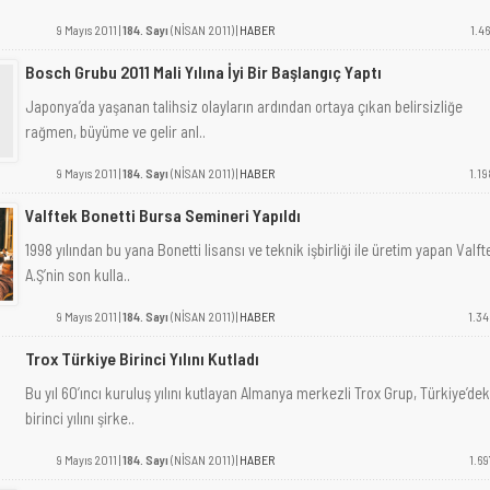
9 Mayıs 2011 |
184. Sayı
(NİSAN 2011) |
HABER
1.46
Bosch Grubu 2011 Mali Yılına İyi Bir Başlangıç Yaptı
Japonya’da yaşanan talihsiz olayların ardından ortaya çıkan belirsizliğe
rağmen, büyüme ve gelir anl..
9 Mayıs 2011 |
184. Sayı
(NİSAN 2011) |
HABER
1.19
Valftek Bonetti Bursa Semineri Yapıldı
1998 yılından bu yana Bonetti lisansı ve teknik işbirliği ile üretim yapan Valft
A.Ş’nin son kulla..
9 Mayıs 2011 |
184. Sayı
(NİSAN 2011) |
HABER
1.34
Trox Türkiye Birinci Yılını Kutladı
Bu yıl 60’ıncı kuruluş yılını kutlayan Almanya merkezli Trox Grup, Türkiye’dek
birinci yılını şirke..
9 Mayıs 2011 |
184. Sayı
(NİSAN 2011) |
HABER
1.69