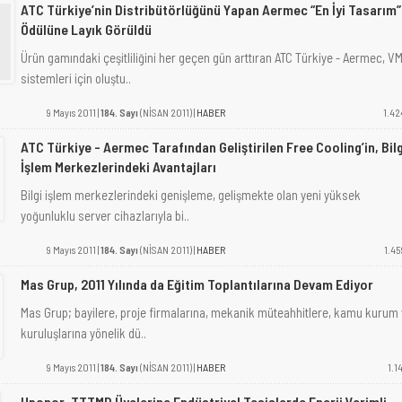
ATC Türkiye’nin Distribütörlüğünü Yapan Aermec “En İyi Tasarım”
Ödülüne Layık Görüldü
Ürün gamındaki çeşitliliğini her geçen gün arttıran ATC Türkiye - Aermec, V
sistemleri için oluştu..
9 Mayıs 2011 |
184. Sayı
(NİSAN 2011) |
HABER
1.42
ATC Türkiye - Aermec Tarafından Geliştirilen Free Cooling’in, Bilg
İşlem Merkezlerindeki Avantajları
Bilgi işlem merkezlerindeki genişleme, gelişmekte olan yeni yüksek
yoğunluklu server cihazlarıyla bi..
9 Mayıs 2011 |
184. Sayı
(NİSAN 2011) |
HABER
1.45
Mas Grup, 2011 Yılında da Eğitim Toplantılarına Devam Ediyor
Mas Grup; bayilere, proje firmalarına, mekanik müteahhitlere, kamu kurum
kuruluşlarına yönelik dü..
9 Mayıs 2011 |
184. Sayı
(NİSAN 2011) |
HABER
1.14
Uponor, TTTMD Üyelerine Endüstriyel Tesislerde Enerji Verimli