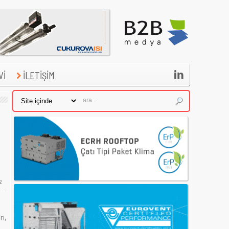

Vİ
İLETİŞİM
2
rı,