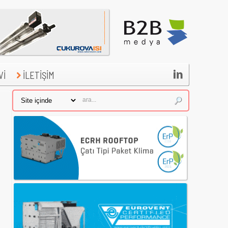

Vİ
İLETİŞİM