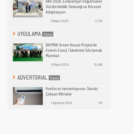
IIAR 2026: Endüstriyel Soğutmanın
Sürdürülebilir Geleceği ve Küresel
Adaptasyon
6 Nisan 2026
2.313
UYGULAMA
BAYMAK Green House Projesi ile
Evlerin Enerji Tüketimini Sıfırlamak
Mümkün
9 Mayıs 2024
15.459
ADVERTORIAL
Konforun tamamlayıcısı: Sessiz
Çalışan Klimalar
7 Ağustos 2026
110