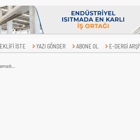
KLİFİ İSTE
YAZI GÖNDER
ABONE OL
E-DERGİ ARŞİ
namadı...