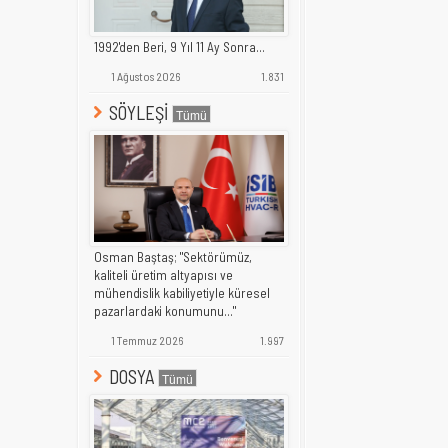
1992'den Beri, 9 Yıl 11 Ay Sonra...
1 Ağustos 2026
1.831
SÖYLEŞİ
Osman Baştaş; "Sektörümüz,
kaliteli üretim altyapısı ve
mühendislik kabiliyetiyle küresel
pazarlardaki konumunu..."
1 Temmuz 2026
1.997
DOSYA