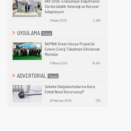
IIAR 2026: Endüstriyel Soğutmanın
Sürdürülebilir Geleceği ve Küresel
Adaptasyon
6 Nisan 2026
2.285
UYGULAMA
BAYMAK Green House Projesi ile
Evlerin Enerji Tüketimini Sıfırlamak
Mümkün
9 Mayıs 2024
15.410
ADVERTORIAL
Şebeke Dalgalanmalarına Karşı
Evinizi Nasıl Korursunuz?
25 Haziran 2026
736