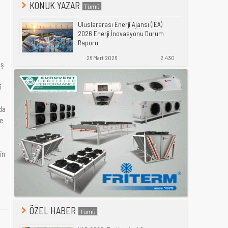
KONUK YAZAR
Uluslararası Enerji Ajansı (IEA)
2026 Enerji İnovasyonu Durum
Raporu
26 Mart 2026
2.430
ış
i
da
le
in
ÖZEL HABER