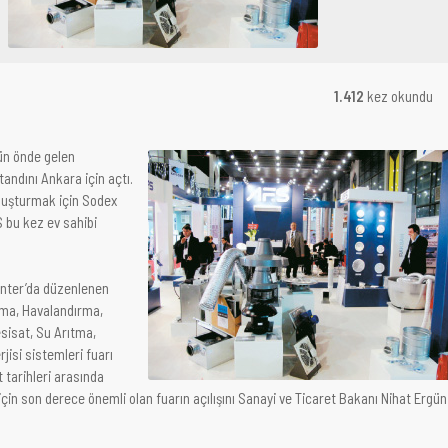
1.412
kez okundu
ün önde gelen
tandını Ankara için açtı.
uluşturmak için Sodex
S bu kez ev sahibi
enter’da düzenlenen
ima, Havalandırma,
sisat, Su Arıtma,
isi sistemleri fuarı
 tarihleri arasında
 için son derece önemli olan fuarın açılışını Sanayi ve Ticaret Bakanı Nihat Ergün