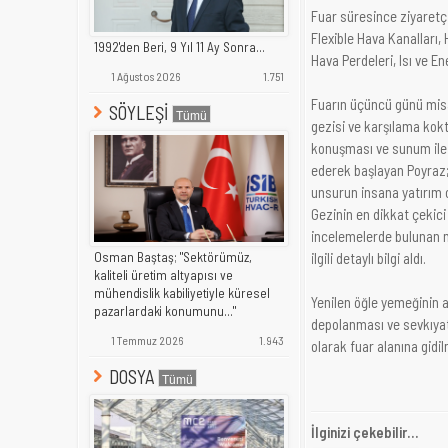
Fuar süresince ziyaretçi
Flexible Hava Kanalları,
1992'den Beri, 9 Yıl 11 Ay Sonra...
Hava Perdeleri, Isı ve En
1 Ağustos 2026
1.751
Fuarın üçüncü günü misa
SÖYLEŞİ
gezisi ve karşılama kokt
konuşması ve sunum ile d
ederek başlayan Poyraz; 
unsurun insana yatırım 
Gezinin en dikkat çekici
incelemelerde bulunan mis
ilgili detaylı bilgi aldı.
Osman Baştaş; "Sektörümüz,
kaliteli üretim altyapısı ve
mühendislik kabiliyetiyle küresel
Yenilen öğle yemeğinin a
pazarlardaki konumunu..."
depolanması ve sevkıyatı 
1 Temmuz 2026
1.943
olarak fuar alanına gidil
DOSYA
İlginizi çekebilir...