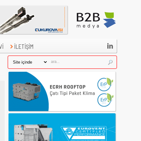

Vİ
İLETİŞİM