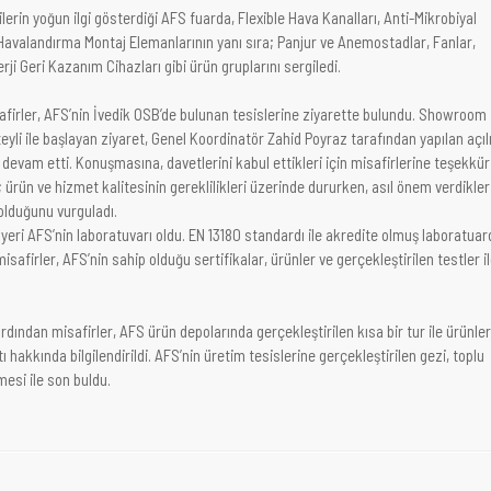
lerin yoğun ilgi gösterdiği AFS fuarda, Flexible Hava Kanalları, Anti-Mikrobiyal
 Havalandırma Montaj Elemanlarının yanı sıra; Panjur ve Anemostadlar, Fanlar,
erji Geri Kazanım Cihazları gibi ürün gruplarını sergiledi.
firler, AFS’nin İvedik OSB’de bulunan tesislerine ziyarette bulundu. Showroom
eyli ile başlayan ziyaret, Genel Koordinatör Zahid Poyraz tarafından yapılan açıl
evam etti. Konuşmasına, davetlerini kabul ettikleri için misafirlerine teşekkür
ürün ve hizmet kalitesinin gereklilikleri üzerinde dururken, asıl önem verdikler
olduğunu vurguladı.
 yeri AFS’nin laboratuvarı oldu. EN 13180 standardı ile akredite olmuş laboratuar
afirler, AFS’nin sahip olduğu sertifikalar, ürünler ve gerçekleştirilen testler i
rdından misafirler, AFS ürün depolarında gerçekleştirilen kısa bir tur ile ürünler
hakkında bilgilendirildi. AFS’nin üretim tesislerine gerçekleştirilen gezi, toplu
mesi ile son buldu.