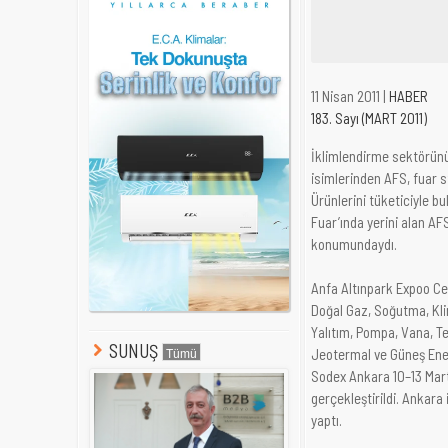
11 Nisan 2011 |
HABER
183. Sayı (MART 2011)
İklimlendirme sektörün
isimlerinden AFS, fuar s
Ürünlerini tüketiciyle b
Fuar’ında yerini alan AF
konumundaydı.
Anfa Altınpark Expoo C
Doğal Gaz, Soğutma, Kl
Yalıtım, Pompa, Vana, Te
SUNUŞ
Jeotermal ve Güneş Enerj
Sodex Ankara 10–13 Mart
gerçekleştirildi. Ankara
yaptı.