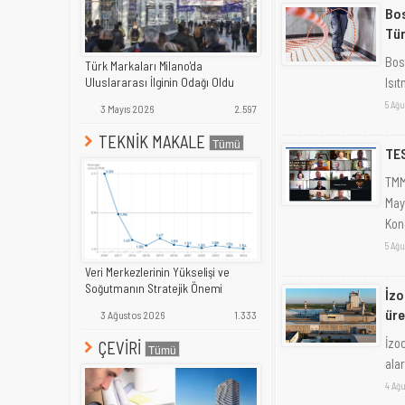
Bos
Tür
Bos
Türk Markaları Milano'da
Isıt
Uluslararası İlginin Odağı Oldu
5 Ağu
3 Mayıs 2026
2.597
TEKNİK MAKALE
TES
TMM
May
Kong
5 Ağu
Veri Merkezlerinin Yükselişi ve
Soğutmanın Stratejik Önemi
İzo
üre
3 Ağustos 2026
1.333
İzo
ÇEVİRİ
alar
4 Ağu