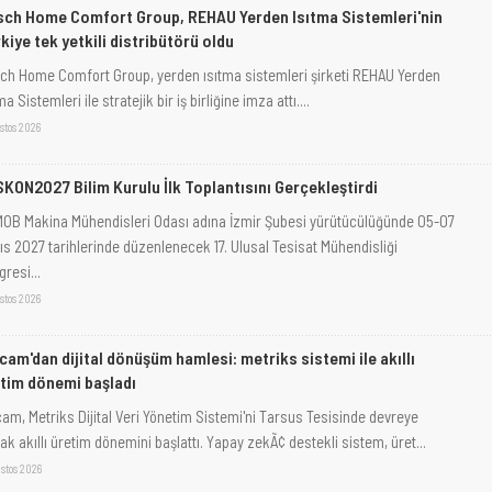
ch Home Comfort Group, REHAU Yerden Isıtma Sistemleri'nin
kiye tek yetkili distribütörü oldu
ch Home Comfort Group, yerden ısıtma sistemleri şirketi REHAU Yerden
ma Sistemleri ile stratejik bir iş birliğine imza attı....
stos 2026
KON2027 Bilim Kurulu İlk Toplantısını Gerçekleştirdi
OB Makina Mühendisleri Odası adına İzmir Şubesi yürütücülüğünde 05-07
ıs 2027 tarihlerinde düzenlenecek 17. Ulusal Tesisat Mühendisliği
resi...
stos 2026
cam'dan dijital dönüşüm hamlesi: metriks sistemi ile akıllı
tim dönemi başladı
cam, Metriks Dijital Veri Yönetim Sistemi'ni Tarsus Tesisinde devreye
ak akıllı üretim dönemini başlattı. Yapay zekÃ¢ destekli sistem, üret...
stos 2026