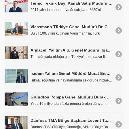
Termo Teknik Bayi Kanalı Satış Müdürü Selim Kabiloğlu: 'Termo Teknik; 2018'de Daha da Büyüyecek'
2017 yılında panel radyatör satışlarını %20'ni..
Viessmann Türkiye Genel Müdürü Dr. Celalettin Çelik: '2. Yüzyılımıza Girerken Dijitalleşme ve Enerji Dönüşümü Öne Çıkacak'
Bu yıl 100. yılını kutlayan Viessmann'ın, Türk..
Armacell Yalıtım A.Ş. Genel Müdürü Ilgaz Dalkılıç: 'Fark Yaratıyoruz'
Tüm dünyada olduğu gibi Türkiye'de de pazar li..
Isıdem Yalıtım Genel Müdürü Murat Erenoğlu: 2018'de de Hedefimiz Üretimimizin Yüzde 50'sini İhraç Etmek
Isıtma, soğutma ve havalandırma sektörüne hizmet v..
Grundfos Pompa Genel Müdürü Burak Gürkan: Grundfos'un Türkiye'den Beklentileri Büyük
Yılda 16 milyondan fazla pompa üreten dünyanın öne..
Danfoss TMA Bölge Başkanı Levent Taşkın: Enerji Verimliliği ve Sürdürülebilir Bir Çevre İçin En İyi Çözüm Bölgesel Isıtma
Danfoss TMA (Türkiye, Ortadoğu, Afrika) Bölge Başk..