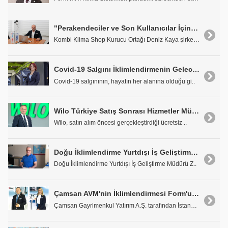
"Perakendeciler ve Son Kullanıcılar İçin Fark Yaratmaya Devam Edeceğiz"
Kombi Klima Shop Kurucu Ortağı Deniz Kaya şirketle..
Covid-19 Salgını İklimlendirmenin Geleceğini Nasıl Etkileyecek?
Covid-19 salgınının, hayatın her alanına olduğu gi..
Wilo Türkiye Satış Sonrası Hizmetler Müdürü Necati Ömer Zeyrek: 'İş Yapış Şeklimizi Hızla Pandemi Sürecine Adapte Ettik'
Wilo, satın alım öncesi gerçekleştirdiği ücretsiz ..
Doğu İklimlendirme Yurtdışı İş Geliştirme Müdürü Zihni Işık: 'Dinle, Uygula, Güven, Tesis Et, Sun'
Doğu İklimlendirme Yurtdışı İş Geliştirme Müdürü Z..
Çamsan AVM'nin İklimlendirmesi Form'un Enerji Verimli Çözümleri İle Sağlanıyor
Çamsan Gayrimenkul Yatırım A.Ş. tarafından İstanbu..