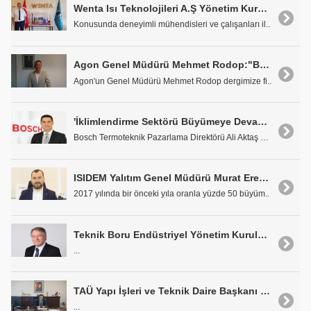
Wenta Isı Teknolojileri A.Ş Yönetim Kurulu Başkanı Fatih Aydın: 'Yeni Yatırımlarla Büyüyoruz'
Konusunda deneyimli mühendisleri ve çalışanları il..
Agon Genel Müdürü Mehmet Rodop:"Bakış Açımızda Rakip Diye Birşey Yok"
Agon'un Genel Müdürü Mehmet Rodop dergimize fi..
'İklimlendirme Sektörü Büyümeye Devam Edecek'
Bosch Termoteknik Pazarlama Direktörü Ali Aktaş de..
ISIDEM Yalıtım Genel Müdürü Murat Erenoğlu: "Hedefimiz Amerika Kıtasında Daha Etkin Olmak"
2017 yılında bir önceki yıla oranla yüzde 50 büyüm..
Teknik Boru Endüstriyel Yönetim Kurulu Başkanı Esat Köprülü: 'Müşterilerimize Öngörüleri Doğrultusunda En Uygun Çözümleri Sunuyoruz'
...
TAÜ Yapı İşleri ve Teknik Daire Başkanı Kurtuluş Kaya: 'Cihazlar ve Satış Sonrası Hizmetler Kalitesinden Dolayı Form'u Seçtik'
...