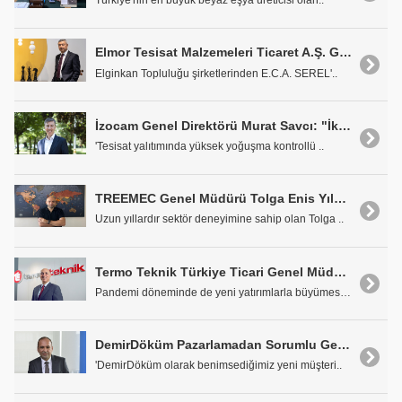
Türkiye'nin en büyük beyaz eşya üreticisi olan..
Elmor Tesisat Malzemeleri Ticaret A.Ş. Genel Müdürü Enver Öz: "Memleketimize ve İnsanlara Faydalı Olacak Yatırımları Sürdüreceğiz"
Elginkan Topluluğu şirketlerinden E.C.A. SEREL'..
İzocam Genel Direktörü Murat Savcı: "İklimlendirme Sektörüne Güvenle Hizmet Vermeye Devam Edeceğiz"
'Tesisat yalıtımında yüksek yoğuşma kontrollü ..
TREEMEC Genel Müdürü Tolga Enis Yıldız: "Güçlü Markalarımız Sektöre ve Şirketimize Değer Katmaya Devam Edecek"
Uzun yıllardır sektör deneyimine sahip olan Tolga ..
Termo Teknik Türkiye Ticari Genel Müdürü M. Emin Kasan: "Termo Teknik Yeni Teknolojilere Yatırım Yaparak Büyümesini Sürdürüyor"
Pandemi döneminde de yeni yatırımlarla büyümesini ..
DemirDöküm Pazarlamadan Sorumlu Genel Müdür Yardımcısı Ufuk Atan: "Müşteri Memnuniyetinde Yüksek Başarı Oranları Elde Ediyoruz"
'DemirDöküm olarak benimsediğimiz yeni müşteri..