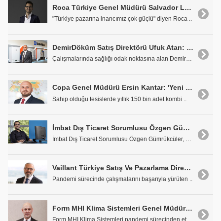
Roca Türkiye Genel Müdürü Salvador Lopez Oliva: "Türkiye'ye İnanıyor ve Bu Pazarda Konumumuzu Güçlendirmeyi Hedefliyoruz"
"Türkiye pazarına inancımız çok güçlü" diyen Roca ..
DemirDöküm Satış Direktörü Ufuk Atan: "Her Koşulda DemirDöküm Yanınızda"
Çalışmalarında sağlığı odak noktasına alan DemirDö..
Copa Genel Müdürü Ersin Kantar: 'Yeni Sezona Ürün Ailemizi Büyüterek Başladık'
Sahip olduğu tesislerde yıllık 150 bin adet kombi ..
İmbat Dış Ticaret Sorumlusu Özgen Gümrükcüler: "İmbat'ın Başarısının Sırrı Kalitesini Esnekliğiyle Birleştirmesi, Sabırlı ve Sağlam Büyümesi"
İmbat Dış Ticaret Sorumlusu Özgen Gümrükcüler, baş..
Vaillant Türkiye Satış Ve Pazarlama Direktörü Erol Kayaoğlu: 'Bu Zorlu Süreçte Ortaya Koyduğumuz Fark ile Öne Çıktık'
Pandemi sürecinde çalışmalarını başarıyla yürüten ..
Form MHI Klima Sistemleri Genel Müdürü Mehmet Oral: "Satış ve Bayileşme Sürecimize Hız Kesmeden Devam Ettik"
Form MHI Klima Sistemleri pandemi sürecinden etkil..