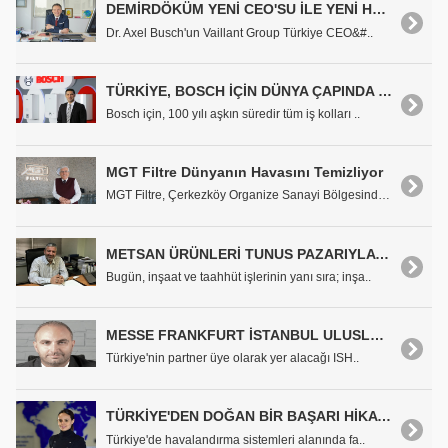
DEMİRDÖKÜM YENİ CEO'SU İLE YENİ HEDEFLERİNE ODAKLANDI
Dr. Axel Busch'un Vaillant Group Türkiye CEO&#..
TÜRKİYE, BOSCH İÇİN DÜNYA ÇAPINDA ÖNDE GELEN ÜRETİM ÜSLERİNDEN BİRİSİ
Bosch için, 100 yılı aşkın süredir tüm iş kolları ..
MGT Filtre Dünyanın Havasını Temizliyor
MGT Filtre, Çerkezköy Organize Sanayi Bölgesinde b..
METSAN ÜRÜNLERİ TUNUS PAZARIYLA BULUŞUYOR
Bugün, inşaat ve taahhüt işlerinin yanı sıra; inşa..
MESSE FRANKFURT İSTANBUL ULUSLARARASI FUARCILIK GENEL MÜDÜRÜ TAYFUN YARDIM: "TÜRKİYE, ISH 2017'DE İKİNCİ EN BÜYÜK KATILIMCI ÜLKE"
Türkiye'nin partner üye olarak yer alacağı ISH..
TÜRKİYE'DEN DOĞAN BİR BAŞARI HİKAYESİ: SYSTEMAIR HSK
Türkiye'de havalandırma sistemleri alanında fa..