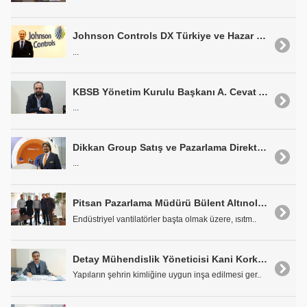
Johnson Controls DX Türkiye ve Hazar Bölgesi Genel Müdürü Bahadır Taşkonak: 'Hitachi ile Birlikte Gücümüze Güç Kattık'
...
KBSB Yönetim Kurulu Başkanı A. Cevat Akkaya: 'Türkler Bu İşi İyi Yapıyor Dedirteceğiz'
...
Dikkan Group Satış ve Pazarlama Direktörü Alkım Gür: 'Vananın Endüstri 4.0 Yolculuğunda Var Gücümüzle Çalışıyoruz'
...
Pitsan Pazarlama Müdürü Bülent Altınoluk: 'Pitsan'da Hedef Sektörde İlklere İmza Atmak'
Endüstriyel vantilatörler başta olmak üzere, ısıtm..
Detay Mühendislik Yöneticisi Kani Korkmaz: 'Sertifika İçin Puan Almak Yerine İhtiyaçlar Göz Önünde Bulundurulmalı'
Yapıların şehrin kimliğine uygun inşa edilmesi ger..