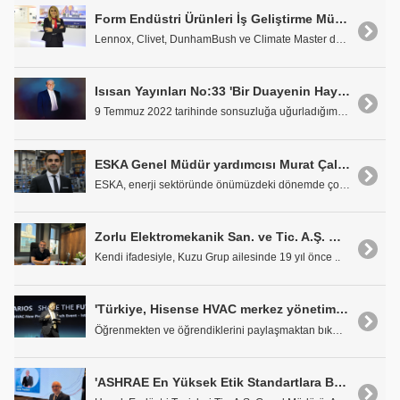
Form Endüstri Ürünleri İş Geliştirme Müdürü Pınar Gürler; 'Form FKS Klima Santrallerimize TÜV SÜD Hijyen Sertifikası Aldık'
Lennox, Clivet, DunhamBush ve Climate Master denin..
Isısan Yayınları No:33 'Bir Duayenin Hayat Hikayesi'
9 Temmuz 2022 tarihinde sonsuzluğa uğurladığımız t..
ESKA Genel Müdür yardımcısı Murat Çalapkulu; 'Ultrasonik Akıllı Doğalgaz Sayacı, tüketicilere gerçek zamanlı bilgi sağlayarak enerji tüketimini optimize etmelerine yardımcı oluyor.'
ESKA, enerji sektöründe önümüzdeki dönemde çok öne..
Zorlu Elektromekanik San. ve Tic. A.Ş. Genel Müdürü Semih Çalapkulu: "Her ayrılık aslında bir başlangıç..."
Kendi ifadesiyle, Kuzu Grup ailesinde 19 yıl önce ..
'Türkiye, Hisense HVAC merkez yönetimi için stratejik bir pazar niteliğinde.'
Öğrenmekten ve öğrendiklerini paylaşmaktan bıkmaya..
'ASHRAE En Yüksek Etik Standartlara Bağlıdır.'