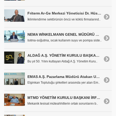
Friterm Ar-Ge Merkezi Yöneticisi Dr. Hüseyin Onbaşıoğlu: "Tamamen Kendimize Ait Özgün Yazılımlarımızla Ar-Ge'de Fark Yaratıyoruz"
İklimlendirme sektörünün öncü ve köklü firmalarınd..
NEMA WİNKELMANN GENEL MÜDÜRÜ DERYA ÇUHA: 'YENİ BİR NEMA YARATMAK İÇİN YOLA ÇIKTIK'
Isıtma-soğutma, sıcak kullanım suyu ve pompa siste..
ALDAĞ A.Ş. YÖNETİM KURULU BAŞKAN VEKİLİ REBİİ DAĞOĞLU: 'SON İKİ YILDA 17.5 MİLYON DOLARLIK YATIRIMI EKONOMİMİZE VE SEKTÖRE KAZANDIRDIK'
Bu yıl 50. Yılını kutlayan Aldağ A.Ş. Yönetim Kuru..
EMAS A.Ş. Pazarlama Müdürü Atakan Unan: 'Elde Ettiğimiz Kazancı Tekrar Yatırıma Dönüştürüyoruz'
Elginkan Topluluğu şirketleri arasında yer alan Em..
MTMD YÖNETİM KURULU BAŞKANI İRFAN ÇELİMLİ: 'SÖZLEŞMELERDE FIDIC STANDARTLARINI YAYGINLAŞTIRMAK İSTİYORUZ'
Mekanik tesisat müteahhitlerin ortak sorunlarını b..