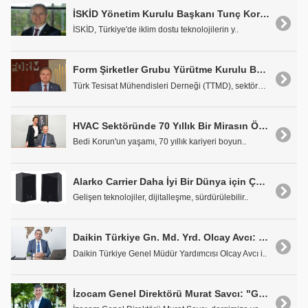
İSKİD Yönetim Kurulu Başkanı Tunç Korun: "Isı Pompalarının Yaygınlaşması İklim Değişikliği ile Mücadelede Büyük Katkı Sağlayacak"
İSKİD, Türkiye'de iklim dostu teknolojilerin y..
Form Şirketler Grubu Yürütme Kurulu Başkanı Tunç Korun: "TTMD Mentorluk Programı Genç Nesillerin Katılımını Arttıracak"
Türk Tesisat Mühendisleri Derneği (TTMD), sektörde..
HVAC Sektöründe 70 Yıllık Bir Mirasın Öyküsü: Bedi Korun
Bedi Korun'un yaşamı, 70 yıllık kariyeri boyun..
Alarko Carrier Daha İyi Bir Dünya için Çalışıyor
Gelişen teknolojiler, dijitalleşme, sürdürülebilir..
Daikin Türkiye Gn. Md. Yrd. Olcay Avcı: "Yeşil Hidrojen Destekli Kombilerimizle Tüketiciyi Yakın Geleceğe Hazırlıyoruz"
Daikin Türkiye Genel Müdür Yardımcısı Olcay Avcı i..
İzocam Genel Direktörü Murat Savcı: "Geniş Ürün Yelpazemizle Etkin Çözümler Sunuyoruz"