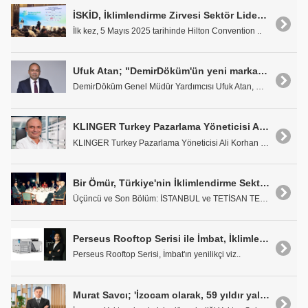
İSKİD, İklimlendirme Zirvesi Sektör Liderlerini, Bakanlık Bürokratlarını ve Daire Başkanlarını Bir Araya Getirdi
İlk kez, 5 Mayıs 2025 tarihinde Hilton Convention ..
Ufuk Atan; "DemirDöküm'ün yeni marka kimliği, modern, sürdürülebilir ve müşteri odaklı yaklaşımımızın bir yansıması."
DemirDöküm Genel Müdür Yardımcısı Ufuk Atan, Demir..
KLINGER Turkey Pazarlama Yöneticisi Ali Korhan Közer: "Özellikle, demir çelik sektöründe oksijen hatlarında..."
KLINGER Turkey Pazarlama Yöneticisi Ali Korhan Köz..
Bir Ömür, Türkiye'nin İklimlendirme Sektörünün de Tarihi: YÜKSEL KÖKSAL Anlatıyor,
Üçüncü ve Son Bölüm: İSTANBUL ve TETİSAN TECRÜBEM&..
Perseus Rooftop Serisi ile İmbat, İklimlendirme Sektöründe Yeni Bir Dönem Başlatıyor
Perseus Rooftop Serisi, İmbat'ın yenilikçi viz..
Murat Savcı; 'İzocam olarak, 59 yıldır yalıtım sektörüne liderlik etmenin gururunu yaşamaktayız'