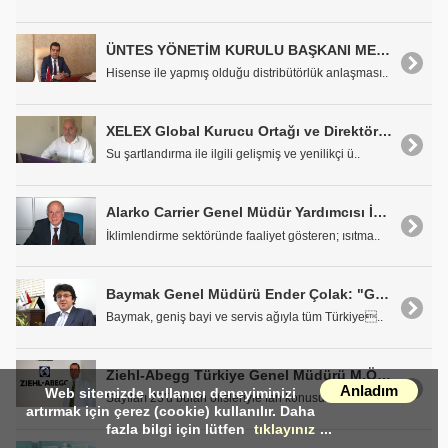
ÜNTES YÖNETİM KURULU BAŞKANI MEHMET ŞANAL: "HİSENSE VRF KLİMA SİSTEMLERİ İLE VRF PAZARINDA DA SES GETİRECEĞİZ"
Hisense ile yapmış olduğu distribütörlük anlaşması..
XELEX Global Kurucu Ortağı ve Direktörü Peter Lapczynsky: Su Şartlandırma Ürünlerimizin Küresel Pazarda En İyi Olduğuna İnanıyoruz
Su şartlandırma ile ilgili gelişmiş ve yenilikçi ü..
Alarko Carrier Genel Müdür Yardımcısı İsmet Gencer: "Büyük Projelerin Çözüm Ortağı Olmaya Devam Edeceğiz"
İklimlendirme sektöründe faaliyet gösteren; ısıtma..
Baymak Genel Müdürü Ender Çolak: "Güneş Enerjisi ile İşletmelerin Yükünü Hafifletiyoruz"
Baymak, geniş bayi ve servis ağıyla tüm Türkiye..
Ziehl-Abegg Türkiye Genel Müdürü M.Ömür Aydoğan: "Her yıl %7-10 arasında büyüme öngörüyoruz"
Anladım
Web sitemizde kullanıcı deneyiminizi
Sayıları 23'ü bulan ofisleriyle fan konusunda ..
artırmak için çerez (cookie) kullanılır. Daha
fazla bilgi için lütfen
tıklayınız
...