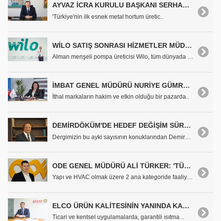
AYVAZ İCRA KURULU BAŞKANI SERHAN ALPAGUT: 'AYVAZ KALİTE VE GÜVEN KELİMELERİYLE ÖZDEŞLEŞMİŞ BİR MARKA'
'Türkiye'nin ilk esnek metal hortum üretic..
WİLO SATIŞ SONRASI HİZMETLER MÜDÜRÜ NECATİ ÖMER ZEYREK: 'SERVİS KONUSUNDA OLDUKÇA İDDİALIYIZ'
Alman menşeli pompa üreticisi Wilo, tüm dünyada ya..
İMBAT GENEL MÜDÜRÜ NURİYE GÜMRÜKCÜLER: 'İMBAT 100. YILINI KUTLAYABİLECEK BİR ŞİRKET YARATMAK İÇİN İŞE KOYULDU'
İthal markaların hakim ve etkin olduğu bir pazarda..
DEMİRDÖKÜM'DE HEDEF DEĞİŞİM SÜRECİNDEN LİDER ÇIKMAK
Dergimizin bu ayki sayısının konuklarından DemirDö..
ODE GENEL MÜDÜRÜ ALİ TÜRKER: 'TÜRKİYE'NİN EN BÜYÜK YALITIM FİRMASI OLMAYI AMAÇLIYORUZ'
Yapı ve HVAC olmak üzere 2 ana kategoride faaliyet..
ELCO ÜRÜN KALİTESİNİN YANINDA KALİTELİ SERVİS HİZMETİNE ODAKLANDI
Ticari ve kentsel uygulamalarda, garantili ısıtma ..