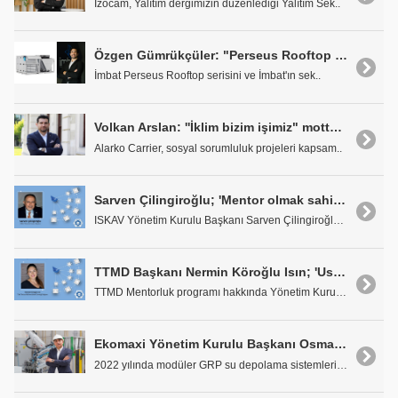
İzocam, Yalıtım dergimizin düzenlediği Yalıtım Sek..
Özgen Gümrükçüler: "Perseus Rooftop Serisi ile İmbat, İklimlendirme Sektöründe Yeni Bir Dönem Başlatıyor"
İmbat Perseus Rooftop serisini ve İmbat'ın sek..
Volkan Arslan: ''İklim bizim işimiz" mottosu ile küresel iklim değişikliği farkındalığını güçlendiren çalışmalar yürütüyoruz.
Alarko Carrier, sosyal sorumluluk projeleri kapsam..
Sarven Çilingiroğlu; 'Mentor olmak sahip olduğunuz bilgi ve tecrübeyi bir sonraki nesle aktarma fırsatı sağlar'
ISKAV Yönetim Kurulu Başkanı Sarven Çilingiroğlu, ..
TTMD Başkanı Nermin Köroğlu Isın; 'Ustalarla çalışmanın kazandırdığı hal ve davranış öğretisi kitaplarda bulunmaz"
TTMD Mentorluk programı hakkında Yönetim Kurulu Ba..
Ekomaxi Yönetim Kurulu Başkanı Osman Yağız; 'Su Depolama Çözümlerimizi ve Doğalgaz Baca Sistemlerimizi, Malatya'da Kendi Tesisimizde Üretiyoruz.'
2022 yılında modüler GRP su depolama sistemlerini ..