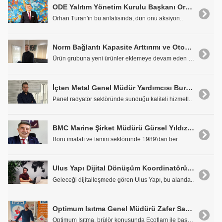
ODE Yalıtım Yönetim Kurulu Başkanı Orhan Turan: "Pes Etmeyi Sevmem, Mücadele Benim Karakterim!"
Orhan Turan'ın bu anlatısında, dün onu aksiyon..
Norm Bağlantı Kapasite Arttırımı ve Otomasyona Odaklandı
Ürün grubuna yeni ürünler eklemeye devam eden Norm..
İçten Metal Genel Müdür Yardımcısı Burak İçten: 'İhracatımızı Yüzde 20 Arttıracağız'
Panel radyatör sektöründe sunduğu kaliteli hizmetl..
BMC Marine Şirket Müdürü Gürsel Yıldız: 'Verimliliği ve Karlılığı Artıran Çözümler Sunuyoruz'
Boru imalatı ve tamiri sektöründe 1989'dan ber..
Ulus Yapı Dijital Dönüşüm Koordinatörü Birsel Göksu: "Ulus Yapı'da Dijital Dönüşüm Hız Kazanıyor"
Geleceği dijitalleşmede gören Ulus Yapı, bu alanda..
Optimum Isıtma Genel Müdürü Zafer Sağlam: '2020'de En Az Yüzde 30 Büyüme Hedefliyoruz'
Optimum Isıtma, brülör konusunda Ecoflam ile başla..