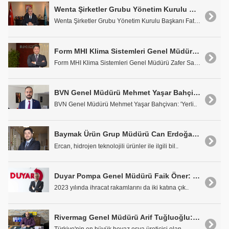
Wenta Şirketler Grubu Yönetim Kurulu Başkanı Fatih Aydın: "Sektörel Lider Olmak için Dünyadaki Son Teknolojiyi Takip Ediyoruz"
Wenta Şirketler Grubu Yönetim Kurulu Başkanı Fatih..
Form MHI Klima Sistemleri Genel Müdürü Zafer Sarı: "Özellikle Tunus ve Fas'ta İşbirliği Fırsatlarını Değerlendireceğiz"
Form MHI Klima Sistemleri Genel Müdürü Zafer Sarı,..
BVN Genel Müdürü Mehmet Yaşar Bahçivan: "Ülkemizde Üretilmeyeni Üretmeyi Görev Bildik"
BVN Genel Müdürü Mehmet Yaşar Bahçivan: 'Yerli..
Baymak Ürün Grup Müdürü Can Erdoğan: "2050 Yılına Kadar Yüzde 100 Hidrojene Geçiş Planlanıyor"
Ercan, hidrojen teknolojili ürünler ile ilgili bil..
Duyar Pompa Genel Müdürü Faik Öner: "Küresel Ölçekte Sürdürülebilirlik Kapsamına Girmek İstiyoruz"
2023 yılında ihracat rakamlarını da iki katına çık..
Rivermag Genel Müdürü Arif Tuğluoğlu: "Manyetik Kombi Filtresini Yurt İçinde Daha Çok Tanıtarak Satış Ağını Genişleteceğiz"