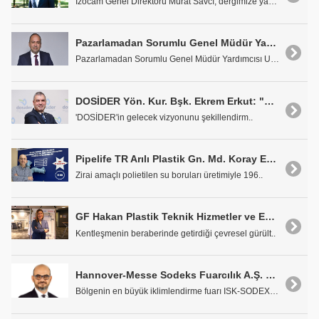
İzocam Genel Direktörü Murat Savcı, dergimize yang..
Pazarlamadan Sorumlu Genel Müdür Yardımcısı Ufuk Atan: "Gelecekte, Daha Akıllı ve Çevreye Daha Duyarlı Isıtma Çözümleri Öne Çıkacak"
Pazarlamadan Sorumlu Genel Müdür Yardımcısı Ufuk A..
DOSİDER Yön. Kur. Bşk. Ekrem Erkut: "Derneğimizin Stratejisi Yenilenebilir ve Temiz Enerjiler Ekseninde Şekillenecek"
'DOSİDER'in gelecek vizyonunu şekillendirm..
Pipelife TR Arılı Plastik Gn. Md. Koray Erdoğan: "54 Yıldır Nesilden Nesile Geçen Bayilik Anlayışı ile Çalışıyoruz"
Zirai amaçlı polietilen su boruları üretimiyle 196..
GF Hakan Plastik Teknik Hizmetler ve Eğitim Müdürü Yasemin Arslan: "Ses Yalıtımlı Boruların Kullanıldığı Projeler Artıyor"
Kentleşmenin beraberinde getirdiği çevresel gürült..
Hannover-Messe Sodeks Fuarcılık A.Ş. Proje Direktörü Toros Utku: "ISK-SODEX Sektör Profesyonellerinin Muhakkak Uğraması Gereken Bir Nokta"
Bölgenin en büyük iklimlendirme fuarı ISK-SODEX, 2..