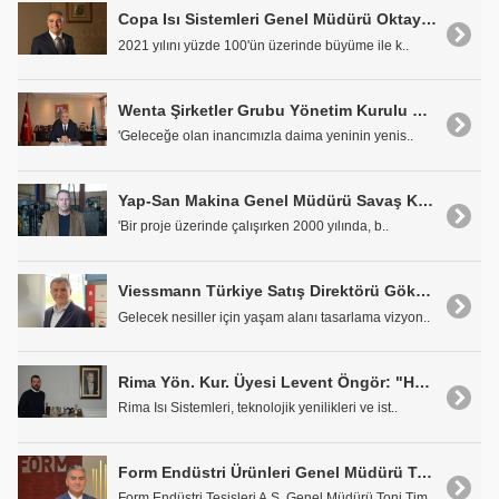
Copa Isı Sistemleri Genel Müdürü Oktay Erdinç: "30 Yıllık Başarılarla Dolu Yürüyüşümüz Devam Ediyor"
2021 yılını yüzde 100'ün üzerinde büyüme ile k..
Wenta Şirketler Grubu Yönetim Kurulu Başkanı Fatih Aydın: "Yıllar Önce Kurulan Bir Hayal Dünya Markası Olma Hedefiyle Gerçeğe Dönüştü"
'Geleceğe olan inancımızla daima yeninin yenis..
Yap-San Makina Genel Müdürü Savaş Koçhan: "Ayvaz'la Kurduğumuz İş Birliği Güzel Bir Dostluğa Dönüştü"
'Bir proje üzerinde çalışırken 2000 yılında, b..
Viessmann Türkiye Satış Direktörü Gökhan Altun: "Ciromuzun Yaklaşık %60'a Yakınını Fosil Yakıtlı Olmayan Cihazlardan Karşılıyoruz"
Gelecek nesiller için yaşam alanı tasarlama vizyon..
Rima Yön. Kur. Üyesi Levent Öngör: "Hedefimiz Dünyanın Önde Gelen Kazan Eşanjör Üreticilerinden Olmak"
Rima Isı Sistemleri, teknolojik yenilikleri ve ist..
Form Endüstri Ürünleri Genel Müdürü Toni Timirci: 'İnovasyon Konusunda Sektöre Öncülük Ediyoruz'
Form Endüstri Tesisleri A.Ş. Genel Müdürü Toni Tim..