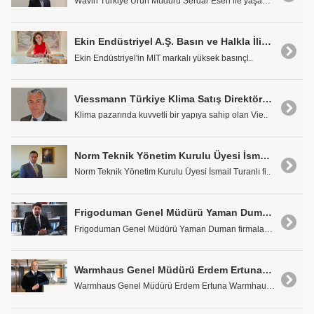
Wavin Türkiye Ürün Müdürü Serdar Esen ile yaşam ka..
Ekin Endüstriyel A.Ş. Basın ve Halkla İlişkiler Uzmanı Hayriye Sevil: "Küresel Gelişmeleri Çok İyi Takip Ediyoruz"
Ekin Endüstriyel'in MIT markalı yüksek basınçl..
Viessmann Türkiye Klima Satış Direktörü Cem Dolunay: "Klima Seçimi Yapılırken Enerji Verimliliği de Ön Planda Tutulmalı"
Klima pazarında kuvvetli bir yapıya sahip olan Vie..
Norm Teknik Yönetim Kurulu Üyesi İsmail Turanlı: "Yeni Dünyaya Adapte Olmayı Hedeflemekteyiz"
Norm Teknik Yönetim Kurulu Üyesi İsmail Turanlı fi..
Frigoduman Genel Müdürü Yaman Duman: "En Yüksek Kalitede Ürün ve Hizmeti Mümkün Olan En Geniş Kitleye Yaymak Gayesindeyiz"
Frigoduman Genel Müdürü Yaman Duman firmalarının h..
Warmhaus Genel Müdürü Erdem Ertuna: "En Yeni Teknolojilerle En Yenilikçi Ürünleri Geliştiriyoruz"
Warmhaus Genel Müdürü Erdem Ertuna Warmhaus'un..