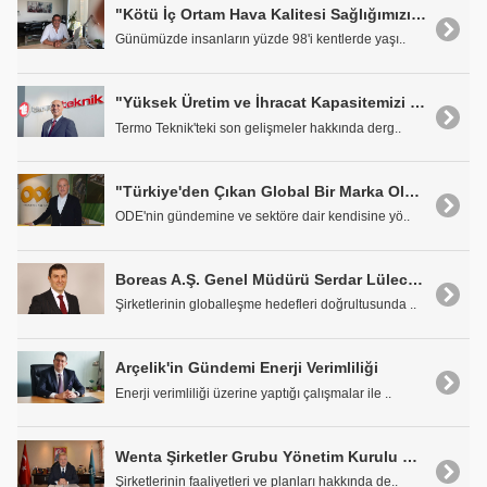
"Kötü İç Ortam Hava Kalitesi Sağlığımızı Bozuyor"
Günümüzde insanların yüzde 98'i kentlerde yaşı..
"Yüksek Üretim ve İhracat Kapasitemizi Güçlendiren Yatırımlar Yapıyoruz"
Termo Teknik'teki son gelişmeler hakkında derg..
"Türkiye'den Çıkan Global Bir Marka Olmak İstiyoruz"
ODE'nin gündemine ve sektöre dair kendisine yö..
Boreas A.Ş. Genel Müdürü Serdar Lülecioğlu: "Hedefimiz Globalleşmek"
Şirketlerinin globalleşme hedefleri doğrultusunda ..
Arçelik'in Gündemi Enerji Verimliliği
Enerji verimliliği üzerine yaptığı çalışmalar ile ..
Wenta Şirketler Grubu Yönetim Kurulu Başkanı Fatih Aydın: 'Yatırımlar Her Zaman Firmaları İleriye Taşır'
Şirketlerinin faaliyetleri ve planları hakkında de..