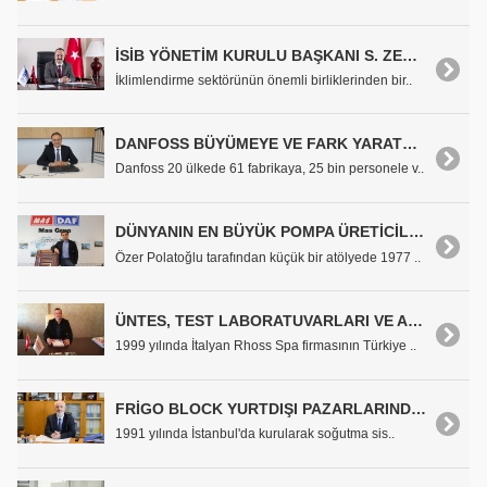
İSİB YÖNETİM KURULU BAŞKANI S. ZEKİ POYRAZ: "İSİB ÖNEMLİ ORGANİZASYONLAR İLE İKLİMLENDİRME SEKTÖRÜNE FAYDALAR SAĞLAMAYA DEVAM EDİYOR"
İklimlendirme sektörünün önemli birliklerinden bir..
DANFOSS BÜYÜMEYE VE FARK YARATMAYA DEVAM EDİYOR
Danfoss 20 ülkede 61 fabrikaya, 25 bin personele v..
DÜNYANIN EN BÜYÜK POMPA ÜRETİCİLERİ ARASINA GİRME YOLUNDAKİ MAS POMPA'NIN 40 YILLIK BAŞARI HİKAYESİ
Özer Polatoğlu tarafından küçük bir atölyede 1977 ..
ÜNTES, TEST LABORATUVARLARI VE AR-GE MERKEZİ İLE ÇOK DAHA GÜÇLÜ
1999 yılında İtalyan Rhoss Spa firmasının Türkiye ..
FRİGO BLOCK YURTDIŞI PAZARLARINDA ETKİNLİĞİNİ ARTIRACAK
1991 yılında İstanbul'da kurularak soğutma sis..