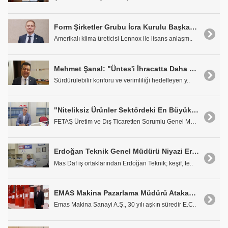
Form Şirketler Grubu İcra Kurulu Başkanı Tunç Korun: 'Lennox Marka Klimaları Yerlileştiriyoruz'
Amerikalı klima üreticisi Lennox ile lisans anlaşm..
Mehmet Şanal: "Üntes'i İhracatta Daha da Büyüteceğiz"
Sürdürülebilir konforu ve verimliliği hedefleyen y..
"Niteliksiz Ürünler Sektördeki En Büyük Sorun"
FETAŞ Üretim ve Dış Ticaretten Sorumlu Genel Müdür..
Erdoğan Teknik Genel Müdürü Niyazi Erdoğan: "Müşteri Odaklı İş Yapış Tarzımızla Mas Daf ile Uyum İçindeyiz"
Mas Daf iş ortaklarından Erdoğan Teknik; keşif, te..
EMAS Makina Pazarlama Müdürü Atakan Unan: 'Ar-Ge'ye Ayırdığımız Payı %10 Mertebelerine Yükseltmeyi Hedefliyoruz'
Emas Makina Sanayi A.Ş., 30 yılı aşkın süredir E.C..