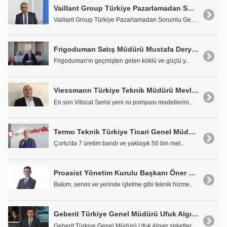
Vaillant Group Türkiye Pazarlamadan Sorumlu Genel Müdür Yardımcısı Ufuk Atan: "Müşteri ve Piyasa Odaklılığımızı Geliştirerek, Çevik Bir Yapıya Ulaşıyoruz"
Vaillant Group Türkiye Pazarlamadan Sorumlu Genel ..
Frigoduman Satış Müdürü Mustafa Deryaaşan: "Geleceğin Standartlarını Belirlemeye Gayret Ediyoruz"
Frigoduman'ın geçmişten gelen köklü ve güçlü y..
Viessmann Türkiye Teknik Müdürü Mevlana Balçık: "Geleceğin Sıfır Karbon Hedeflerini Bugünden Gerçekleştiriyoruz"
En son Vitocal Serisi yeni ısı pompası modellerini..
Termo Teknik Türkiye Ticari Genel Müdürü M. Emin Kasan: "Üretmeye, Büyümeye ve Üstün Kaliteli Yeni Ürünler Sunmaya Devam Ediyoruz"
Çorlu'da 7 üretim bandı ve yaklaşık 50 bin met..
Proasist Yönetim Kurulu Başkanı Öner Çelebi: "Standardı Yükselten Çözüm Platformu Olmaya Devam Edeceğiz"
Bakım, servis ve yerinde işletme gibi teknik hizme..
Geberit Türkiye Genel Müdürü Ufuk Algıer: "Hayata Bakış Açımızı Hızla Değiştiren Bu Dönemde Yeni Nesil Banyoların Ön Plana Çıktığını Görüyoruz"
Geberit Türkiye Genel Müdürü Ufuk Algıer şirketler..