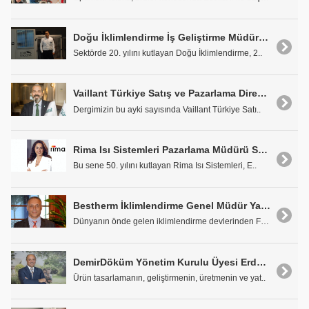
Doğu İklimlendirme İş Geliştirme Müdürü Süleyman Kavas: '2020'de Yeni Ürünlerimiz Olacak ve İhracatımız Artacak'
Sektörde 20. yılını kutlayan Doğu İklimlendirme, 2..
Vaillant Türkiye Satış ve Pazarlama Direktörü Erol Kayaoğlu: "Aradığınız Her Şey Vaillant'ta Var"
Dergimizin bu ayki sayısında Vaillant Türkiye Satı..
Rima Isı Sistemleri Pazarlama Müdürü Seçil Mert: "Dünyanın Önde Gelen Isı Eşanjörü Üreticisi Olacağız"
Bu sene 50. yılını kutlayan Rima Isı Sistemleri, E..
Bestherm İklimlendirme Genel Müdür Yardımcısı Erol D. Porsemay: "Tecrübemizi Ferroli ile Global Bir Konuma Taşıyacağız"
Dünyanın önde gelen iklimlendirme devlerinden Ferr..
DemirDöküm Yönetim Kurulu Üyesi Erdem Ertuna: "Müşteri Memnuniyeti ve Deneyimini Geliştirecek Birçok Proje Gerçekleştiriyoruz"
Ürün tasarlamanın, geliştirmenin, üretmenin ve yat..