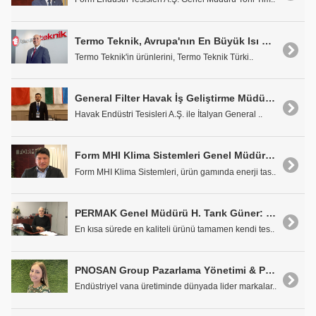
Termo Teknik, Avrupa'nın En Büyük Isı Sistemleri Tedarikçileri Arasında Yer Alıyor
Termo Teknik'in ürünlerini, Termo Teknik Türki..
General Filter Havak İş Geliştirme Müdürü Serkan Mutçalı: "Hava Temizleme Cihazları Yaşam Kalitesinin Üst Seviyede Tutulması İçin Önemlidir"
Havak Endüstri Tesisleri A.Ş. ile İtalyan General ..
Form MHI Klima Sistemleri Genel Müdürü Zafer Sarı: "İnsan Sağlığı ve Konforunu Ön Planda Tutan Ürünler Sunuyoruz"
Form MHI Klima Sistemleri, ürün gamında enerji tas..
PERMAK Genel Müdürü H. Tarık Güner: "Ürün Kalitemiz Kırmızı Çizgimizdir"
En kısa sürede en kaliteli ürünü tamamen kendi tes..
PNOSAN Group Pazarlama Yönetimi & PR Nida Şahin: "Tüm Dünyada Tanınan Öncü Bir Şirket Olmayı Hedefliyoruz"
Endüstriyel vana üretiminde dünyada lider markalar..