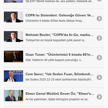
SILENT World markası ile, ses yalıtımı, mekanik ak..
COPA Isı Sistemleri: Geleceğe Güven Veren Yeşil Dönüşüm Yolculuğu
Ürünlerini 4 kıtada 40'tan fazla ülkeye ihraç ..
Mehmet Besler; "COPA'da Ar-Ge, markanın yönünü belirleyen stratejik bir merkezdir."
Türkiye'nin en büyük kapasiteli çelik panel ra..
Ozan Turan: "Ürünlerimizi 6 kıtada 80'in Üzerinde Ülkeye Ulaştırıyoruz"
Ode Yalıtım'ın 40 yıllık başarılı yolculuğu, s..
Cem Savcı; "Isk-Sodex Fuarı, İklimlendirme Sektörümüzün Dünyaya Açılan Kapısı Diyebiliriz"
Isk-Sodex 2025 22-25 ekim tarihlerinde İstanbul..
Elmor Genel Müdürü Enver Öz; "Elmor'un en büyük gücü, köklü geçmişi ile sürekli gelişimi birleştirebilmesidir."
Ar-Ge yatırımları, dijital dönüşüm projeleri ve sü..