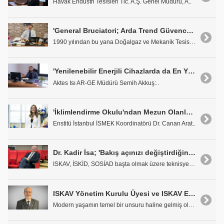
Havak Endüstri Tesisleri Tic. A.Ş. Genel Müdürü, A..
'General Bruciatori; Arda Trend Güvencesi, Servis Kalitesi İle Yeniden Türkiye'de'
1990 yılından bu yana Doğalgaz ve Mekanik Tesisat ..
'Yenilenebilir Enerjili Cihazlarda da En Yüksek Yerli Katkı Oranına Ulaşacağız'
Aktes Isı AR-GE Müdürü Semih Akkuş:..
'İklimlendirme Okulu'ndan Mezun Olanlar, Teknik Eleman Olarak Sektörde İstihdam Edilebiliyor'
Enstitü İstanbul İSMEK Koordinatörü Dr. Canan Arat..
Dr. Kadir İsa; 'Bakış açınızı değiştirdiğinizde baktığınız şeyler de değişir. - Max Planck'
ISKAV, İSKİD, SOSİAD başta olmak üzere teknisyen v..
ISKAV Yönetim Kurulu Üyesi ve ISKAV Eğitim ve Laboratuvar Komisyon Başkanı Turgay Yay: 'İSMEK İklimlendirme Okulu Nitelikli İş Gücünün Yetişmesine Katkı Sağlıyor'
Modern yaşamın temel bir unsuru haline gelmiş olan..