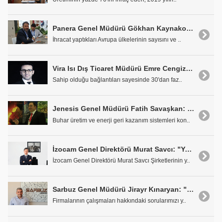
Panera Genel Müdürü Gökhan Kaynakoğlu: "Hedefimiz Bir Dünya Markası Haline Gelmek"
İhracat yaptıkları Avrupa ülkelerinin sayısını ve ..
Vira Isı Dış Ticaret Müdürü Emre Cengiz: "Misyonumuz Türkiye'de Üretilmeyeni Üretmek"
Sahip olduğu bağlantıları sayesinde 30'dan faz..
Jenesis Genel Müdürü Fatih Savaşkan: 'Tüm Sanayicilerimizin Rahat Bir Nefes Almalarına Katkı Sunacağımıza İnanıyoruz'
Buhar üretim ve enerji geri kazanım sistemleri kon..
İzocam Genel Direktörü Murat Savcı: "Yaptığımız Yatırımlar ile İyi Bir Yıl Geçiriyoruz"
İzocam Genel Direktörü Murat Savcı Şirketlerinin y..
Sarbuz Genel Müdürü Jirayr Kınaryan: "Büyüme İvmemizi Hızlandırmayı Hedefliyoruz"
Firmalarının çalışmaları hakkındaki sorularımızı y..