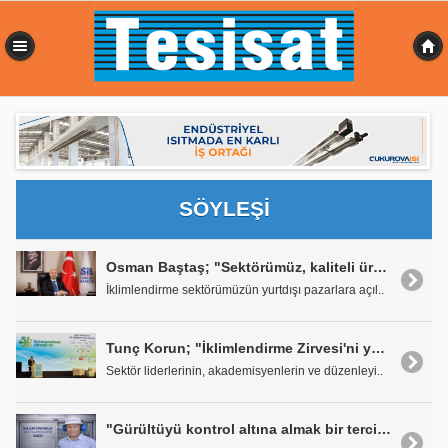
0,320 sn
SÖYLEŞİ
Osman Baştaş; "Sektörümüz, kaliteli üretim altyapısı ve mühendislik kabiliyetiyle küresel pazarlardaki konumunu..."
İklimlendirme sektörümüzün yurtdışı pazarlara açıl..
Tunç Korun; "İklimlendirme Zirvesi'ni yalnızca bir konferans olarak değil, ortak akıl platformu olarak görüyoruz."
Sektör liderlerinin, akademisyenlerin ve düzenleyi..
"Gürültüyü kontrol altına almak bir tercih değil, profesyonel bir gerekliliktir"