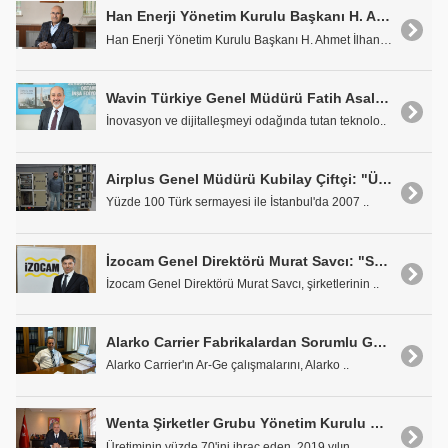
Han Enerji Yönetim Kurulu Başkanı H. Ahmet İlhan: "Gökçe Brülör'ü Global Bir Teknoloji Firmasına Dönüştüreceğiz"
Han Enerji Yönetim Kurulu Başkanı H. Ahmet İlhan b..
Wavin Türkiye Genel Müdürü Fatih Asal: "İnovasyon ve Dijitalleşmeyi Odağında Tutan Teknolojiler Tasarlıyoruz"
İnovasyon ve dijitalleşmeyi odağında tutan teknolo..
Airplus Genel Müdürü Kubilay Çiftçi: "Üretimimizin Yüzde 65'ini İhraç Ediyoruz"
Yüzde 100 Türk sermayesi ile İstanbul'da 2007 ..
İzocam Genel Direktörü Murat Savcı: "Sürdürülebilirlik Politikamız Çerçevesinde En Önemli Gündem Maddemiz Çevre ve İnsan Sağlığı"
İzocam Genel Direktörü Murat Savcı, şirketlerinin ..
Alarko Carrier Fabrikalardan Sorumlu Genel Müdür Yardımcısı Murat Çopur: "Bu Yıl da Gelişim ve İnovasyon Odaklı Çalışmalarımızı Sürdürüyoruz"
Alarko Carrier'ın Ar-Ge çalışmalarını, Alarko ..
Wenta Şirketler Grubu Yönetim Kurulu Başkanı Fatih Aydın: "Isıtma Sektörünün Lokomotifi Bir Firmayız"
Üretiminin yüzde 70'ini ihraç eden, 2019 yılın..