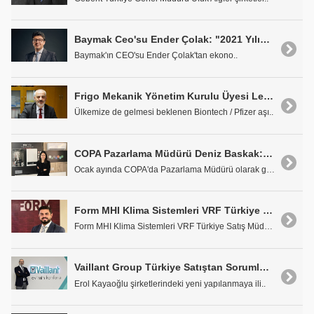
Baymak Ceo'su Ender Çolak: "2021 Yılında Yüzde 30 Büyüme Hedefliyoruz"
Baymak'ın CEO'su Ender Çolak'tan ekono..
Frigo Mekanik Yönetim Kurulu Üyesi Levent Aydın: "Biontech / Pfizer Aşısını -78°C'de Muhafaza Edecek Ürünler İçin Dünyadan Birçok Talep Aldık"
Ülkemize de gelmesi beklenen Biontech / Pfizer aşı..
COPA Pazarlama Müdürü Deniz Baskak: "Genişleyen Ürün Gamımızla Pazarlama Stratejilerimizi Birleştirerek Büyümeyi Hedefliyoruz"
Ocak ayında COPA'da Pazarlama Müdürü olarak gö..
Form MHI Klima Sistemleri VRF Türkiye Satış Müdürü Uğur Bayülgen: "Ar-Ge Çalışmalarıyla Sektöre Yön Veren Marka Olmaya Devam Edeceğiz"
Form MHI Klima Sistemleri VRF Türkiye Satış Müdürü..
Vaillant Group Türkiye Satıştan Sorumlu Genel Müdür Yardımcısı Erol Kayaoğlu: "Yeni Yapılanma ile Markalarımız Arası Sinerjiyi Artıracağız"
Erol Kayaoğlu şirketlerindeki yeni yapılanmaya ili..