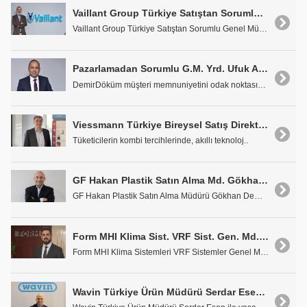
Vaillant Group Türkiye Satıştan Sorumlu G.M. Yrd. Erol Kayaoğlu: "Sektörümüz, Yeni Regülasyonlarla Beraber Gelişim ve Değişim İçerisinde"
Vaillant Group Türkiye Satıştan Sorumlu Genel Müdü..
Pazarlamadan Sorumlu G.M. Yrd. Ufuk Atan: "Müşteri Memnuniyeti Stratejimizin Tam Merkezinde Yer Alıyor"
DemirDöküm müşteri memnuniyetini odak noktasına al..
Viessmann Türkiye Bireysel Satış Direktörü Gökhan Altun: "Uzaktan Erişilebilir, Programlanabilir, Enerji Tasarruflu Kombiler Öne Çıkıyor"
Tüketicilerin kombi tercihlerinde, akıllı teknoloj..
GF Hakan Plastik Satın Alma Md. Gökhan Demir: "Stratejik Olarak Önemli Olan Satın Alma Planlamamızı Çok İyi Yapmaya Çalışıyoruz"
GF Hakan Plastik Satın Alma Müdürü Gökhan Demir il..
Form MHI Klima Sist. VRF Sist. Gen. Md. Yrd. Uğur Bayülgen: "VRF ve Bireysel Klima Sistemlerinde Satış Grafiğimizi Arttırarak İlerliyoruz"
Form MHI Klima Sistemleri VRF Sistemler Genel Müdü..
Wavin Türkiye Ürün Müdürü Serdar Esen: "Ses Yalıtımının Yaşam Kalitesini Nasıl Arttırdığını Hiç Düşündünüz mü?"