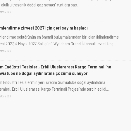
i akıllı ultrasonik doğal gaz sayacı" yurt dışı bas...
stos 2026
imlendirme zirvesi 2027 için geri sayım başladı
imlendirme sektörünün en önemli buluşmalarından biri olan İklimlendirme
vesi 2027, 4 Mayıs 2027 Salı günü Wyndham Grand İstanbul Levent'te g...
stos 2026
m Endüstri Tesisleri, Erbil Uluslararası Kargo Terminali'ne
viatube ile doğal aydınlatma çözümü sunuyor
m Endüstri Tesisleri'nin yerli üretim Sunviatube doğal aydınlatma
emleri, Erbil Uluslararası Kargo Terminali Projesi'nde tercih edildi....
stos 2026