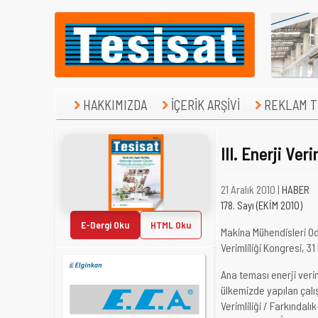
HAKKIMIZDA
İÇERİK ARŞİVİ
REKLAM TE
III. Enerji Ver
21 Aralık 2010 |
HABER
178. Sayı (EKİM 2010)
E-Dergi Oku
HTML Oku
Makina Mühendisleri Oda
Verimliliği Kongresi, 
Ana teması enerji veri
ülkemizde yapılan çalı
Verimliliği / Farkındalı