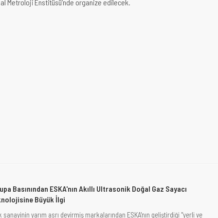
al Metroloji Enstitüsü’nde organize edilecek.
upa Basınından ESKA'nın Akıllı Ultrasonik Doğal Gaz Sayacı
nolojisine Büyük İlgi
 sanayinin yarım asrı devirmiş markalarından ESKA'nın geliştirdiği "yerli ve