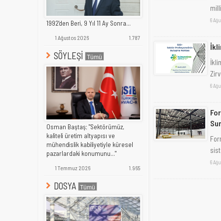
mill
6 Ağu
1992'den Beri, 9 Yıl 11 Ay Sonra...
1 Ağustos 2026
1.787
İkl
SÖYLEŞİ
İkl
Zir
6 Ağu
For
Sun
Osman Baştaş; "Sektörümüz,
kaliteli üretim altyapısı ve
For
mühendislik kabiliyetiyle küresel
sist
pazarlardaki konumunu..."
6 Ağu
1 Temmuz 2026
1.965
DOSYA