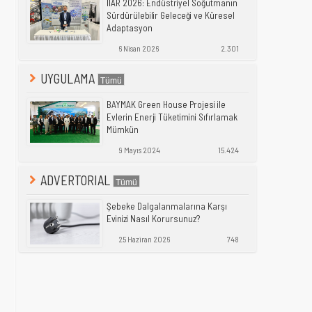
IIAR 2026: Endüstriyel Soğutmanın
Sürdürülebilir Geleceği ve Küresel
Adaptasyon
6 Nisan 2026
2.301
UYGULAMA
BAYMAK Green House Projesi ile
Evlerin Enerji Tüketimini Sıfırlamak
Mümkün
9 Mayıs 2024
15.424
ADVERTORIAL
Şebeke Dalgalanmalarına Karşı
Evinizi Nasıl Korursunuz?
25 Haziran 2026
748