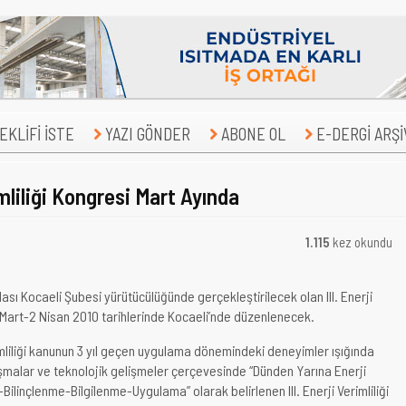
KLİFİ İSTE
YAZI GÖNDER
ABONE OL
E-DERGİ ARŞİ
imliliği Kongresi Mart Ayında
1.115
kez okundu
sı Kocaeli Şubesi yürütücülüğünde gerçekleştirilecek olan III. Enerji
31 Mart-2 Nisan 2010 tarihlerinde Kocaeli’nde düzenlenecek.
mliliği kanunun 3 yıl geçen uygulama dönemindeki deneyimler ışığında
şmalar ve teknolojik gelişmeler çerçevesinde “Dünden Yarına Enerji
k-Bilinçlenme-Bilgilenme-Uygulama” olarak belirlenen III. Enerji Verimliliği