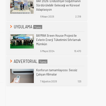
IIAR 2026: Endüstriyel Soğutmanın
Sürdürülebilir Geleceği ve Küresel
Adaptasyon
6 Nisan 2026
2.318
UYGULAMA
BAYMAK Green House Projesi ile
Evlerin Enerji Tüketimini Sıfırlamak
Mümkün
9 Mayıs 2024
15.470
ADVERTORIAL
Konforun tamamlayıcısı: Sessiz
Çalışan Klimalar
7 Ağustos 2026
125