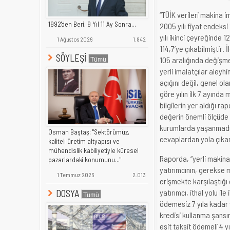
“TÜİK verileri makina i
1992'den Beri, 9 Yıl 11 Ay Sonra...
2005 yılı fiyat endeksi
yılı ikinci çeyreğinde 
1 Ağustos 2026
1.842
114,7’ye çıkabilmiştir. 
SÖYLEŞİ
105 aralığında değişme
yerli imalatçılar aleyh
açığını değil, genel ola
göre yılın ilk 7 ayında
bilgilerin yer aldığı r
değerin önemli ölçüde a
kurumlarda yaşanmadığ
Osman Baştaş; "Sektörümüz,
cevaplardan yola çıkar
kaliteli üretim altyapısı ve
mühendislik kabiliyetiyle küresel
Raporda, “yerli makinal
pazarlardaki konumunu..."
yatırımcının, gerekse 
1 Temmuz 2026
2.013
erişmekte karşılaştığı
yatırımcı, ithal yolu il
DOSYA
ödemesiz 7 yıla kadar 
kredisi kullanma şansı
eşit taksit ödemeli 4 