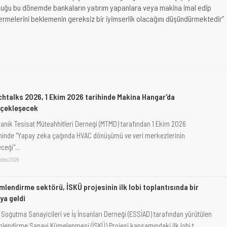
nduğu bu dönemde bankaların yatırım yapanlara veya makina imal edip
vermelerini beklemenin gereksiz bir iyimserlik olacağını düşündürmektedir”
htalks 2026, 1 Ekim 2026 tarihinde Makina Hangar'da
rçekleşecek
anik Tesisat Müteahhitleri Derneği (MTMD) tarafından 1 Ekim 2026
ihinde "Yapay zeka çağında HVAC dönüşümü ve veri merkezlerinin
ceği"...
stos 2026
imlendirme sektörü, İSKÜ projesinin ilk lobi toplantısında bir
ya geldi
 Soğutma Sanayicileri ve İş İnsanları Derneği (ESSİAD) tarafından yürütülen
imlendirme Sanayi Kümelenmesi (İSKÜ) Projesi kapsamındaki ilk lobi t...