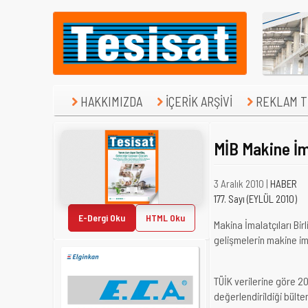
HAKKIMIZDA
İÇERİK ARŞİVİ
REKLAM TE
MİB Makine İm
3 Aralık 2010 |
HABER
177. Sayı (EYLÜL 2010)
E-Dergi Oku
HTML Oku
Makina İmalatçıları Bir
gelişmelerin makine 
TÜİK verilerine göre 20
değerlendirildiği bült