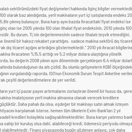
malatı sektörümüzdeki fiyat değişmeleri hakkında ilginç bilgiler vermektedi
 100 olarak baz alındığında, yerli makinaların yurt içi satışlarında endeks 2
125,8’e çıkmış bulunuyor. Buna karşı aynı bazda ihracattaki fiyat endeksi ise
İlginç olan ise 2005 yılında 100 olan ithalat fiyat endeksinin, 2010 yılında 100
sidir. Bu durum, TL’nin değerlenmesinin sadece ithalatı teşvik etmediğini,
ine önemli bir haksız rekabet yarattığını, sadece makina sektörü dış ticare
rak dış ticaret açığını artırdığını göstermektedir.” 2010 yılı ihracat bilgilerin
 makina ihracatının %15,5 arttığı ve 5,2 milyar dolara ulaştığına yönelik
aporda, bu değerin 2008 yılının aynı döneminde gerçekleşen 6,4 milyar dolarl
ltında bulunduğunun da altı çizildi. Bu olumlu gelişmelerin KOBİ ölçeğindek
ının vurgulandığı raporda, ISO’nun Ekonomik Durum Tespit Anketine verile
ak çeşitli değerlendirmelere de yer verildi.
arın yurt içi pazar payını artırmalarını zorlaştıran önemli bir husus da, ger
makina imalatçısının yerli makina almasına olanak verecek kredilere
 güçlüktür. Daha pahalı da olsa, eşdeğer bir makinayı satın almak isteyen
e ihtiyacını karşılamak isterse, hemen tüm ülkelerin Exim-Bank’ları 2 yıl
vadeli kredileri kolaylıkla sağlayabilmektedirler. Buna karşın yatırımcı ban
na sahip bir kuruluş olsa dahi, alabileceği kredi, ödemesiz periyodu olmay
yıl olabilmektedir. Finans piyasasında bugün gözlenen anlayış, çok daha