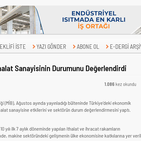
KLİFİ İSTE
YAZI GÖNDER
ABONE OL
E-DERGİ ARŞİ
alat Sanayisinin Durumunu Değerlendirdi
1.086
kez okundu
liği (MİB), Ağustos ayında yayınladığı bülteninde Türkiye’deki ekonomik
imalat sanayisine etkilerini ve sektörün durum değerlendirmesini yap
10 yılı ilk 7 aylık döneminde yapılan ithalat ve ihracat rakamların
ende, makine sektöründeki gelişmenin ülke ekonomisine katkılarına yer veril