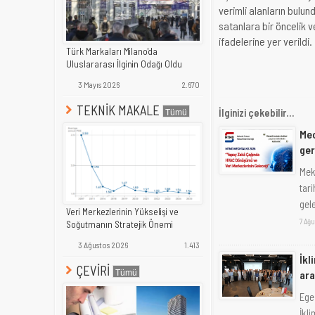
verimli alanların bulu
satanlara bir öncelik 
ifadelerine yer verildi.
Türk Markaları Milano'da
Uluslararası İlginin Odağı Oldu
3 Mayıs 2026
2.670
TEKNİK MAKALE
İlginizi çekebilir...
Mec
ge
Mek
tar
gele
Veri Merkezlerinin Yükselişi ve
7 Ağu
Soğutmanın Stratejik Önemi
3 Ağustos 2026
1.413
İkl
ÇEVİRİ
ara
Ege
İkl