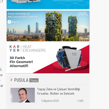
k 7
6.
se
PUSULA
e
lar
Yapay Zeka ve Çalışan Verimliliği:
Fırsatlar, Riskler ve Gelecek
3 Ağustos 2026
1.483