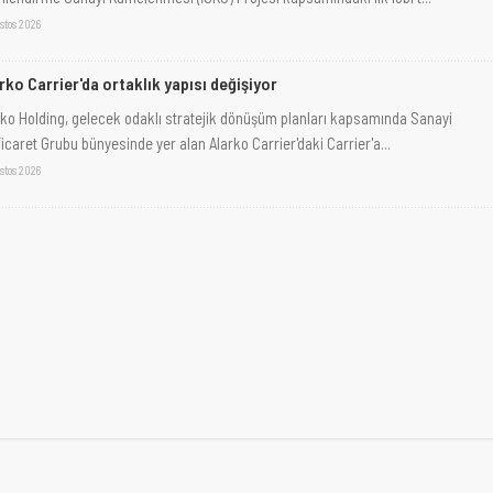
stos 2026
rko Carrier'da ortaklık yapısı değişiyor
rko Holding, gelecek odaklı stratejik dönüşüm planları kapsamında Sanayi
icaret Grubu bünyesinde yer alan Alarko Carrier'daki Carrier'a...
stos 2026