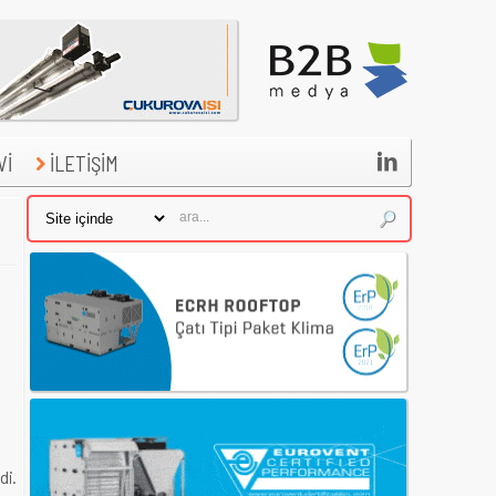

Vİ
İLETİŞİM
tı.
di.