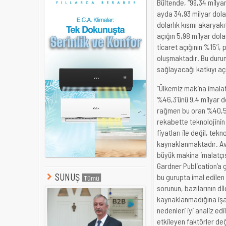
Bültende, “99,34 milyar 
ayda 34,93 milyar dolar
dolarlık kısmı akaryakı
açığın 5,98 milyar dol
ticaret açığının %15’i,
oluşmaktadır. Bu durum
sağlayacağı katkıyı aç
“Ülkemiz makina imalatç
%46,3’ünü 9,4 milyar do
rağmen bu oran %40,5 o
rekabette teknolojinin
fiyatları ile değil, tekn
kaynaklanmaktadır. Avr
büyük makina imalatçıs
Gardner Publication’a 
SUNUŞ
bu gurupta imal edilen 
sorunun, bazılarının di
kaynaklanmadığına işar
nedenleri iyi analiz ed
etkileyen faktörler değ