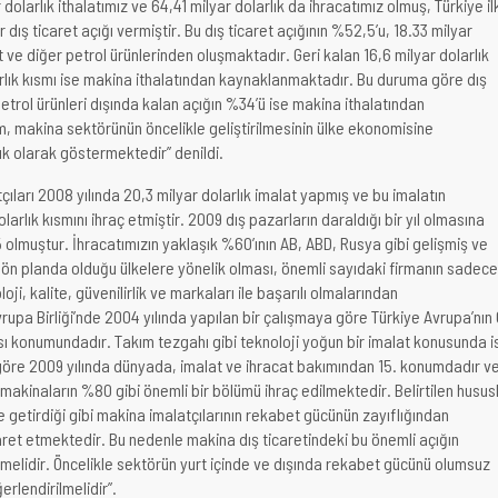
dolarlık ithalatımız ve 64,41 milyar dolarlık da ihracatımız olmuş, Türkiye il
 dış ticaret açığı vermiştir. Bu dış ticaret açığının %52,5’u, 18.33 milyar
t ve diğer petrol ürünlerinden oluşmaktadır. Geri kalan 16,6 milyar dolarlık
arlık kısmı ise makina ithalatından kaynaklanmaktadır. Bu duruma göre dış
 petrol ürünleri dışında kalan açığın %34’ü ise makina ithalatından
, makina sektörünün öncelikle geliştirilmesinin ülke ekonomisine
ık olarak göstermektedir” denildi.
ıları 2008 yılında 20,3 milyar dolarlık imalat yapmış ve bu imalatın
larlık kısmını ihraç etmiştir. 2009 dış pazarların daraldığı bir yıl olmasına
lmuştur. İhracatımızın yaklaşık %60’ının AB, ABD, Rusya gibi gelişmiş ve
 ön planda olduğu ülkelere yönelik olması, önemli sayıdaki firmanın sadece
oloji, kalite, güvenilirlik ve markaları ile başarılı olmalarından
upa Birliği’nde 2004 yılında yapılan bir çalışmaya göre Türkiye Avrupa’nın 
ı konumundadır. Takım tezgahı gibi teknoloji yoğun bir imalat konusunda i
göre 2009 yılında dünyada, imalat ve ihracat bakımından 15. konumdadır v
makinaların %80 gibi önemli bir bölümü ihraç edilmektedir. Belirtilen husus
le getirdiği gibi makina imalatçılarının rekabet gücünün zayıflığından
et etmektedir. Bu nedenle makina dış ticaretindeki bu önemli açığın
ilmelidir. Öncelikle sektörün yurt içinde ve dışında rekabet gücünü olumsuz
erlendirilmelidir”.