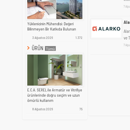
7 Ağu
Ala
Yüklenicinin Mühendisi: Değeri
Bilinmeyen Bir Katkıda Bulunan
Ala
ve T
3 Ağustos 2026
1.372
7 Ağu
ÜRÜN
E.C.A. SEREL ile Armatür ve Vitrifiye
ürünlerinde doğru seçim ve uzun
ömürlü kullanım
8 Ağustos 2026
75