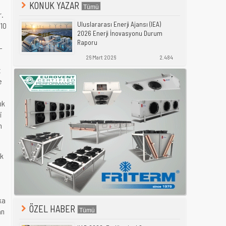
KONUK YAZAR
r.
Uluslararası Enerji Ajansı (IEA)
010
2026 Enerji İnovasyonu Durum
Raporu
-
26 Mart 2026
2.484
t
e
ık
i
n
ek
ka
ÖZEL HABER
an