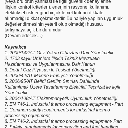
(veya brülörün yanması ile ilgili güvenlik deneylerine
ilişkin kontrol kriterleri), enerjinin rasyonel kullanımı,
elektriksel riskler gibi birçok temel kriterin dikkate
alınmadığı dikkat çekmektedir. Bu haliyle yapılan uygunluk
değerlendirmesinin yeterli olup olmadığı hususu,
tartışmaya açık bir durumdur.
(Devam edecek…)
Kaynakça
1.
2009/142/AT Gaz Yakan Cihazlara Dair Yönetmelik
2.
4703 sayılı Ürünlere İlişkin Teknik Mevzuatın
Hazırlanması ve Uygulanmasına Dair Kanun
3.
Doğal Gaz Piyasası İç Tesisat Yönetmeliği
4.
2006/42/AT Makine Emniyeti Yönetmeliği
5.
2006/95/AT Belirli Gerilim Sınırları Dahilinde
Kullanılmak Üzere Tasarlanmış Elektrikli Teçhizat İle İlgili
Yönetmelik
6.
2004/108/AT Elektromanyetik Uyumluluk Yönetmeliği
7.
EN 746-1, Industrial thermo processing equipment - Part
1: Common safety requirements for industrial thermo
processing equipment,
8.
EN 746-2, Industrial thermo processing equipment- Part
2: Safety requirements for combustion and fuel handling