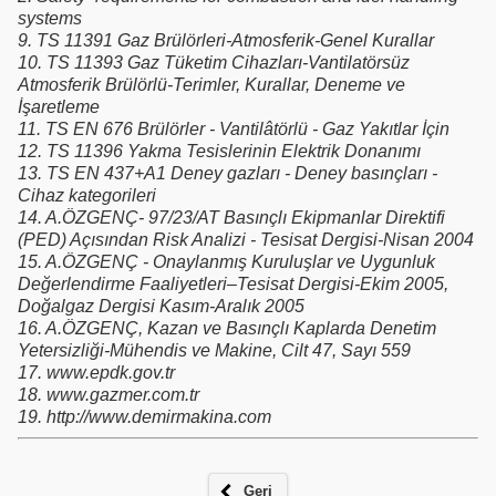
systems
9.
TS 11391 Gaz Brülörleri-Atmosferik-Genel Kurallar
10.
TS 11393 Gaz Tüketim Cihazları-Vantilatörsüz
Atmosferik Brülörlü-Terimler, Kurallar, Deneme ve
İşaretleme
11.
TS EN 676 Brülörler - Vantilâtörlü - Gaz Yakıtlar İçin
12.
TS 11396 Yakma Tesislerinin Elektrik Donanımı
13.
TS EN 437+A1 Deney gazları - Deney basınçları -
Cihaz kategorileri
14.
A.ÖZGENÇ- 97/23/AT Basınçlı Ekipmanlar Direktifi
(PED) Açısından Risk Analizi - Tesisat Dergisi-Nisan 2004
15.
A.ÖZGENÇ - Onaylanmış Kuruluşlar ve Uygunluk
Değerlendirme Faaliyetleri–Tesisat Dergisi-Ekim 2005,
Doğalgaz Dergisi Kasım-Aralık 2005
16.
A.ÖZGENÇ, Kazan ve Basınçlı Kaplarda Denetim
Yetersizliği-Mühendis ve Makine, Cilt 47, Sayı 559
17.
www.epdk.gov.tr
18.
www.gazmer.com.tr
19.
http://www.demirmakina.com
Geri