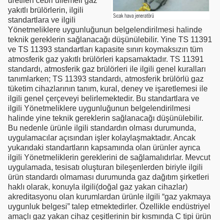
üretilen cebri üflemeli gaz
yakıtlı brülörlerin, ilgili
standartlara ve ilgili
Yönetmeliklere uygunluğunun belgelendirilmesi halinde
teknik gereklerin sağlanacağı düşünülebilir. Yine TS 11391
ve TS 11393 standartları kapasite sınırı koymaksızın tüm
atmosferik gaz yakıtlı brülörleri kapsamaktadır. TS 11391
standardı, atmosferik gaz brülörleri ile ilgili genel kuralları
tanımlarken; TS 11393 standardı, atmosferik brülörlü gaz
tüketim cihazlarının tanım, kural, deney ve işaretlemesi ile
ilgili genel çerçeveyi belirlemektedir. Bu standartlara ve
ilgili Yönetmeliklere uygunluğunun belgelendirilmesi
halinde yine teknik gereklerin sağlanacağı düşünülebilir.
Bu nedenle ürünle ilgili standardın olması durumunda,
uygulamacılar açısından işler kolaylaşmaktadır. Ancak
yukarıdaki standartların kapsamında olan ürünler ayrıca
ilgili Yönetmeliklerin gereklerini de sağlamalıdırlar. Mevcut
uygulamada, tesisatı oluşturan bileşenlerden biriyle ilgili
ürün standardı olmaması durumunda gaz dağıtım şirketleri
haklı olarak, konuyla ilgili(doğal gaz yakan cihazlar)
akreditasyonu olan kurumlardan ürünle ilgili “gaz yakmaya
uygunluk belgesi” talep etmektedirler. Özellikle endüstriyel
amaçlı gaz yakan cihaz çeşitlerinin bir kısmında C tipi ürün