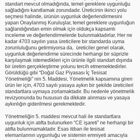
standart mevcut olmadığında, temel gereklere uygunluğu
sağladığını kanıtlamak zorundadır. Üreticinin ikinci yolu
seçmesi halinde, ürünün uygunluk değerlendirmesini
yapan Onaylanmış Kuruluşlar, temel gereklere uygunluğun
sağlandığından emin olmak için oldukça kapsamlı
inceleme ve değerlendirmelerde bulunmaktadırlar. Her ne
kadar 4703 sayılın yasa üreticilere bir standarda uyma
zorunluluğunu getirmiyorsa da, üreticiler genel olarak,
uygunluk değerlendirme sürecinde herhangi bir süprizle
karşılaşmak istemedikleri için ürünle ilgili standart dışında
bir üretim gerçekleştirme yolunu tercih etmemektedirler.
Görüldüğü gibi “Doğal Gaz Piyasası İç Tesisat
Yönetmeliği” nin 5. Maddesi, Yönetmelik kapsamına giren
ürün ler için, 4703 sayılı yasaya aykırı bir şekilde üreticileri
standartlara uymaya zorlamaktadır. Bu nedenle yönetmelik
revizyonunda bu hususun da dikkate alınması ve yasaya
aykırılığın giderilmesi gerekmektedir.
Yönetmeliğin 5. maddesi mevcut hali ile standartlara
uygunluk için atıfta bulunurken “CE işareti” ne herhangi bir
atıfta bulunmamaktadır. Esas itibarı ile tesisat
elemanlarının uygunluğu ve sistemin emniyeti amacıyla