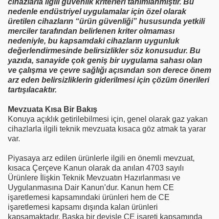
cihazlarla ilgili güvenlik kriterleri tanımlanmıştır. Bu
nedenle endüstriyel uygulamalar için özel olarak
üretilen cihazların “ürün güvenliği” hususunda yetkili
merciler tarafından belirlenen kriter olmaması
nedeniyle, bu kapsamdaki cihazların uygunluk
değerlendirmesinde belirsizlikler söz konusudur. Bu
yazıda, sanayide çok geniş bir uygulama sahası olan
ve çalışma ve çevre sağlığı açısından son derece önem
arz eden belirsizliklerin giderilmesi için çözüm önerileri
tartışılacaktır.
Mevzuata Kısa Bir Bakış
Konuya açıklık getirilebilmesi için, genel olarak gaz yakan
cihazlarla ilgili teknik mevzuata kısaca göz atmak ta yarar
var.
Piyasaya arz edilen ürünlerle ilgili en önemli mevzuat,
kısaca Çerçeve Kanun olarak da anılan 4703 sayılı
Ürünlere İlişkin Teknik Mevzuatın Hazırlanması ve
Uygulanmasına Dair Kanun’dur. Kanun hem CE
işaretlemesi kapsamındaki ürünleri hem de CE
işaretlemesi kapsamı dışında kalan ürünleri
kapsamaktadır. Başka bir deyişle CE işareti kapsamında