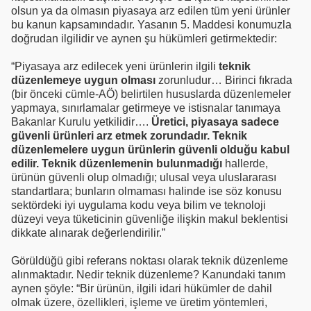
olsun ya da olmasın piyasaya arz edilen tüm yeni ürünler
bu kanun kapsamındadır. Yasanın 5. Maddesi konumuzla
doğrudan ilgilidir ve aynen şu hükümleri getirmektedir:
“Piyasaya arz edilecek yeni ürünlerin ilgili
teknik
düzenlemeye uygun olması
zorunludur… Birinci fıkrada
(bir önceki cümle-AÖ) belirtilen hususlarda düzenlemeler
yapmaya, sınırlamalar getirmeye ve istisnalar tanımaya
Bakanlar Kurulu yetkilidir….
Üretici, piyasaya sadece
güvenli ürünleri arz etmek zorundadır. Teknik
düzenlemelere uygun ürünlerin güvenli olduğu kabul
edilir. Teknik düzenlemenin bulunmadığı
hallerde,
ürünün güvenli olup olmadığı; ulusal veya uluslararası
standartlara; bunların olmaması halinde ise söz konusu
sektördeki iyi uygulama kodu veya bilim ve teknoloji
düzeyi veya tüketicinin güvenliğe ilişkin makul beklentisi
dikkate alınarak değerlendirilir.”
Görüldüğü gibi referans noktası olarak teknik düzenleme
alınmaktadır. Nedir teknik düzenleme? Kanundaki tanım
aynen şöyle: “Bir ürünün, ilgili idari hükümler de dahil
olmak üzere, özellikleri, işleme ve üretim yöntemleri,