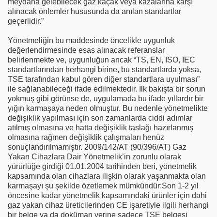
meydana gelebilecek gaz kaçak veya kazalarına karşı
alınacak önlemler hususunda da anılan standartlar
geçerlidir.”
Yönetmeliğin bu maddesinde öncelikle uygunluk
değerlendirmesinde esas alınacak referanslar
belirlenmekte ve, uygunluğun ancak “TS, EN, ISO, IEC
standartlarından herhangi birine, bu standartlarda yoksa,
TSE tarafından kabul gören diğer standartlara uyulması”
ile sağlanabileceği ifade edilmektedir. İlk bakışta bir sorun
yokmuş gibi görünse de, uygulamada bu ifade yıllardır bir
yığın karmaşaya neden olmuştur. Bu nedenle yönetmelikte
değişiklik yapılması için son zamanlarda ciddi adımlar
atılmış olmasına ve hatta değişiklik taslağı hazırlanmış
olmasına rağmen değişiklik çalışmaları henüz
sonuçlandırılmamıştır. 2009/142/AT (90/396/AT) Gaz
Yakan Cihazlara Dair Yönetmelik’in zorunlu olarak
yürürlüğe girdiği 01.01.2004 tarihinden beri, yönetmelik
kapsamında olan cihazlara ilişkin olarak yaşanmakta olan
karmaşayı şu şekilde özetlemek mümkündür:Son 1-2 yıl
öncesine kadar yönetmelik kapsamındaki ürünler için dahi
gaz yakan cihaz üreticilerinden CE işaretiyle ilgili herhangi
bir belge ya da doküman yerine sadece TSE belgesi