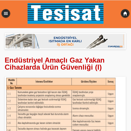
0,648 sn
Endüstriyel Amaçlı Gaz Yakan
Cihazlarda Ürün Güvenliği (I)