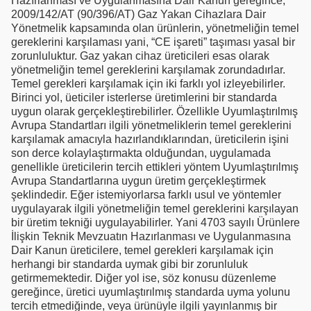
Hazırlanması ve Uygulanmasına Dair Kanun gereğince,
2009/142/AT (90/396/AT) Gaz Yakan Cihazlara Dair
Yönetmelik kapsamında olan ürünlerin, yönetmeliğin temel
gereklerini karşılaması yani, “CE işareti” taşıması yasal bir
zorunluluktur. Gaz yakan cihaz üreticileri esas olarak
yönetmeliğin temel gereklerini karşılamak zorundadırlar.
Temel gerekleri karşılamak için iki farklı yol izleyebilirler.
Birinci yol, üeticiler isterlerse üretimlerini bir standarda
uygun olarak gerçekleştirebilirler. Özellikle Uyumlaştırılmış
Avrupa Standartları ilgili yönetmeliklerin temel gereklerini
karşılamak amacıyla hazırlandıklarından, üreticilerin işini
son derce kolaylaştırmakta olduğundan, uygulamada
genellikle üreticilerin tercih ettikleri yöntem Uyumlaştırılmış
Avrupa Standartlarına uygun üretim gerçekleştirmek
şeklindedir. Eğer istemiyorlarsa farklı usul ve yöntemler
uygulayarak ilgili yönetmeliğin temel gereklerini karşılayan
bir üretim tekniği uygulayabilirler. Yani 4703 sayılı Ürünlere
İlişkin Teknik Mevzuatın Hazırlanması ve Uygulanmasına
Dair Kanun üreticilere, temel gerekleri karşılamak için
herhangi bir standarda uymak gibi bir zorunluluk
getirmemektedir. Diğer yol ise, söz konusu düzenleme
gereğince, üretici uyumlaştırılmış standarda uyma yolunu
tercih etmediğinde, veya ürünüyle ilgili yayınlanmış bir