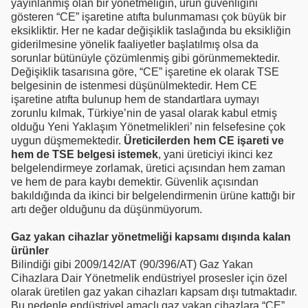
yayınlanmış olan bir yönetmeliğin, ürün güvenliğini
gösteren “CE” işaretine atıfta bulunmaması çok büyük bir
eksikliktir. Her ne kadar değişiklik taslağında bu eksikliğin
giderilmesine yönelik faaliyetler başlatılmış olsa da
sorunlar bütünüyle çözümlenmiş gibi görünmemektedir.
Değişiklik tasarısına göre, “CE” işaretine ek olarak TSE
belgesinin de istenmesi düşünülmektedir. Hem CE
işaretine atıfta bulunup hem de standartlara uymayı
zorunlu kılmak, Türkiye’nin de yasal olarak kabul etmiş
olduğu Yeni Yaklaşım Yönetmelikleri’ nin felsefesine çok
uygun düşmemektedir.
Üreticilerden hem CE işareti ve
hem de TSE belgesi istemek
, yani üreticiyi ikinci kez
belgelendirmeye zorlamak, üretici açısından hem zaman
ve hem de para kaybı demektir. Güvenlik açısından
bakıldığında da ikinci bir belgelendirmenin ürüne kattığı bir
artı değer olduğunu da düşünmüyorum.
Gaz yakan cihazlar yönetmeliği kapsamı dışında kalan
ürünler
Bilindiği gibi 2009/142/AT (90/396/AT) Gaz Yakan
Cihazlara Dair Yönetmelik endüstriyel prosesler için özel
olarak üretilen gaz yakan cihazları kapsam dışı tutmaktadır.
Bu nedenle endüstriyel amaçlı gaz yakan cihazlara “CE”