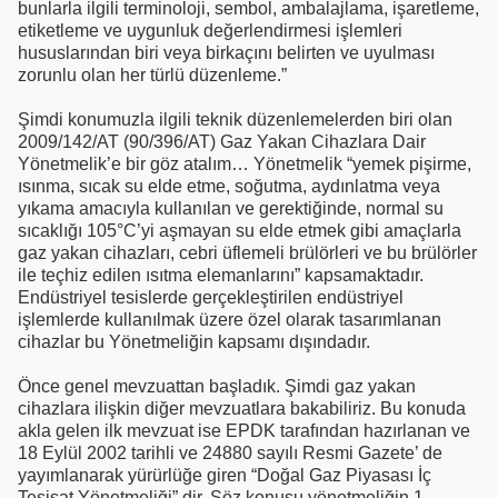
bunlarla ilgili terminoloji, sembol, ambalajlama, işaretleme,
etiketleme ve uygunluk değerlendirmesi işlemleri
hususlarından biri veya birkaçını belirten ve uyulması
zorunlu olan her türlü düzenleme.”
Şimdi konumuzla ilgili teknik düzenlemelerden biri olan
2009/142/AT (90/396/AT) Gaz Yakan Cihazlara Dair
Yönetmelik’e bir göz atalım… Yönetmelik “yemek pişirme,
ısınma, sıcak su elde etme, soğutma, aydınlatma veya
yıkama amacıyla kullanılan ve gerektiğinde, normal su
sıcaklığı 105°C’yi aşmayan su elde etmek gibi amaçlarla
gaz yakan cihazları, cebri üflemeli brülörleri ve bu brülörler
ile teçhiz edilen ısıtma elemanlarını” kapsamaktadır.
Endüstriyel tesislerde gerçekleştirilen endüstriyel
işlemlerde kullanılmak üzere özel olarak tasarımlanan
cihazlar bu Yönetmeliğin kapsamı dışındadır.
Önce genel mevzuattan başladık. Şimdi gaz yakan
cihazlara ilişkin diğer mevzuatlara bakabiliriz. Bu konuda
akla gelen ilk mevzuat ise EPDK tarafından hazırlanan ve
18 Eylül 2002 tarihli ve 24880 sayılı Resmi Gazete’ de
yayımlanarak yürürlüğe giren “Doğal Gaz Piyasası İç
Tesisat Yönetmeliği” dir. Söz konusu yönetmeliğin 1.