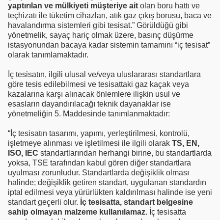
yaptırılan ve mülkiyeti müşteriye ait
olan boru hattı ve
teçhizatı ile tüketim cihazları, atık gaz çıkış borusu, baca ve
havalandırma sistemleri gibi tesisat.” Görüldüğü gibi
yönetmelik, sayaç hariç olmak üzere, basınç düşürme
istasyonundan bacaya kadar sistemin tamamını “iç tesisat”
olarak tanımlamaktadır.
İç tesisatın, ilgili ulusal ve/veya uluslararası standartlara
göre tesis edilebilmesi ve tesisattaki gaz kaçak veya
kazalarına karşı alınacak önlemlere ilişkin usul ve
esasların dayandırılacağı teknik dayanaklar ise
yönetmeliğin 5. Maddesinde tanımlanmaktadır:
“İç tesisatın tasarımı, yapımı, yerleştirilmesi, kontrolü,
işletmeye alınması ve işletilmesi ile ilgili olarak
TS, EN,
ISO, IEC
standartlarından herhangi birine, bu standartlarda
yoksa, TSE tarafından kabul gören diğer standartlara
uyulması zorunludur. Standartlarda değişiklik olması
halinde; değişiklik getiren standart, uygulanan standardın
iptal edilmesi veya yürürlükten kaldırılması halinde ise yeni
standart geçerli olur.
İç tesisatta, standart belgesine
sahip olmayan malzeme kullanılamaz. İ
ç tesisatta