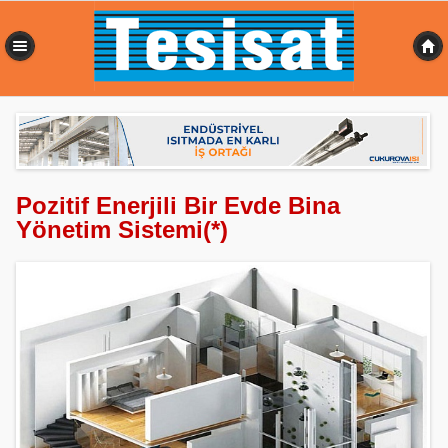
0,074 sn
Pozitif Enerjili Bir Evde Bina
Yönetim Sistemi(*)