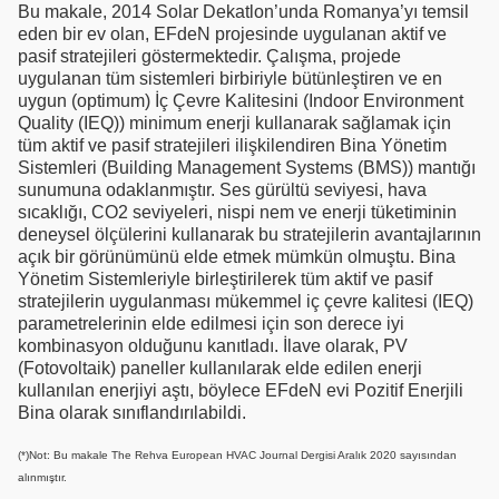
Bu makale, 2014 Solar Dekatlon’unda Romanya’yı temsil
eden bir ev olan, EFdeN projesinde uygulanan aktif ve
pasif stratejileri göstermektedir. Çalışma, projede
uygulanan tüm sistemleri birbiriyle bütünleştiren ve en
uygun (optimum) İç Çevre Kalitesini (Indoor Environment
Quality (IEQ)) minimum enerji kullanarak sağlamak için
tüm aktif ve pasif stratejileri ilişkilendiren Bina Yönetim
Sistemleri (Building Management Systems (BMS)) mantığı
sunumuna odaklanmıştır. Ses gürültü seviyesi, hava
sıcaklığı, CO2 seviyeleri, nispi nem ve enerji tüketiminin
deneysel ölçülerini kullanarak bu stratejilerin avantajlarının
açık bir görünümünü elde etmek mümkün olmuştu. Bina
Yönetim Sistemleriyle birleştirilerek tüm aktif ve pasif
stratejilerin uygulanması mükemmel iç çevre kalitesi (IEQ)
parametrelerinin elde edilmesi için son derece iyi
kombinasyon olduğunu kanıtladı. İlave olarak, PV
(Fotovoltaik) paneller kullanılarak elde edilen enerji
kullanılan enerjiyi aştı, böylece EFdeN evi Pozitif Enerjili
Bina olarak sınıflandırılabildi.
(*)Not: Bu makale The Rehva European HVAC Journal Dergisi Aralık 2020 sayısından
alınmıştır.