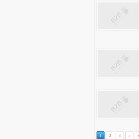
1
2
3
»