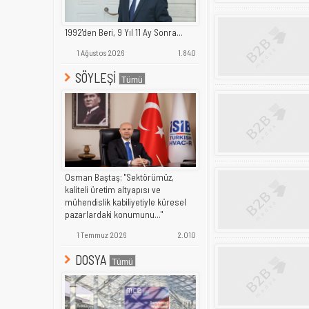
1992'den Beri, 9 Yıl 11 Ay Sonra...
1 Ağustos 2026
1.840
SÖYLEŞİ
Osman Baştaş; "Sektörümüz,
kaliteli üretim altyapısı ve
mühendislik kabiliyetiyle küresel
pazarlardaki konumunu..."
1 Temmuz 2026
2.010
DOSYA