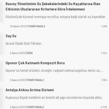
Basınç Yönetiminin Su Şebekelerindeki Su Kaçaklarına Olan
Etkisinin Uluslararası Kriterlere Göre İrdelenmesi
Günümüzde küresel ısınmaya ve nüfus artışına bağlı olarak su kaynaklar..
10 Kasım 2010 |
TEKNİK MAKALE
1.286
Say Su
Idrosit Statik Disk Filtreler..
9 Kasım 2010 |
ÜRÜN
1.224
Uponor Çok Katmanlı Kompozit Boru
Uponor’un temel ürünleri, örneğin; radyant ısıtma/soğutma, temiz su.....
9 Kasım 2010 |
TEKNİK MAKALE
1.574
Antalya Atıksu Arıtma Sistemi
Kuşkusuz büyük kentlerin en önemli alt yapı sorunlarının başında atıks..
9 Kasım 2010 |
TEKNİK MAKALE
4.729