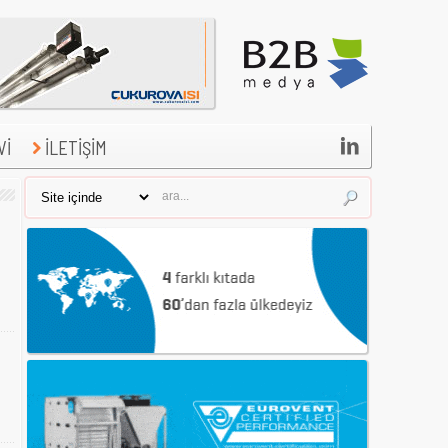

Vİ
İLETİŞİM