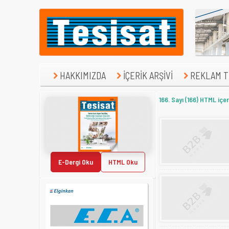
HAKKIMIZDA
İÇERİK ARŞİVİ
REKLAM TE
166. Sayı (166) HTML içer
E-Dergi Oku
HTML Oku