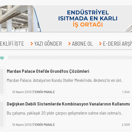
KLİFİ İSTE
YAZI GÖNDER
ABONE OL
E-DERGİ ARŞİ
iği
Mardan Palace Otel’de Grundfos Çözümleri
Mardan Palace, Antalya’nın Kundu Oteller Mevkii’nde, Akdeniz’in en ünl..
10 Kasım 2010 |
TEKNİK MAKALE
1.344
Değişken Debili Sistemlerde Kombinasyon Vanalarının Kullanımı
Bu çalışma, yaklaşık 20 yıldır çarpıcı gelişmelere sahne olan ısıtma/s..
10 Kasım 2010 |
TEKNİK MAKALE
2.906