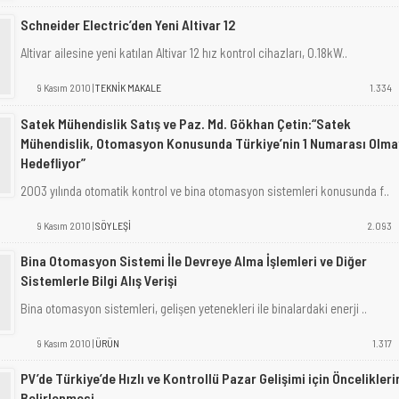
Schneider Electric’den Yeni Altivar 12
Altivar ailesine yeni katılan Altivar 12 hız kontrol cihazları, 0.18kW..
9 Kasım 2010 |
TEKNİK MAKALE
1.334
Satek Mühendislik Satış ve Paz. Md. Gökhan Çetin:“Satek
Mühendislik, Otomasyon Konusunda Türkiye’nin 1 Numarası Olma
Hedefliyor”
2003 yılında otomatik kontrol ve bina otomasyon sistemleri konusunda f..
9 Kasım 2010 |
SÖYLEŞİ
2.093
Bina Otomasyon Sistemi İle Devreye Alma İşlemleri ve Diğer
Sistemlerle Bilgi Alış Verişi
Bina otomasyon sistemleri, gelişen yetenekleri ile binalardaki enerji ..
9 Kasım 2010 |
ÜRÜN
1.317
PV’de Türkiye’de Hızlı ve Kontrollü Pazar Gelişimi için Öncelikleri
Belirlenmesi