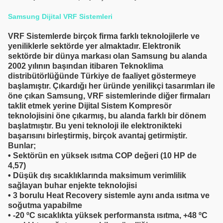
Samsung Dijital VRF Sistemleri
VRF Sistemlerde birçok firma farklı teknolojilerle ve
yeniliklerle sektörde yer almaktadır. Elektronik
sektörde bir dünya markası olan Samsung bu alanda
2002 yılının başından itibaren Teknoklima
distribütörlüğünde Türkiye de faaliyet göstermeye
başlamıştır. Çıkardığı her üründe yenilikçi tasarımları ile
öne çıkan Samsung, VRF sistemlerinde diğer firmaları
taklit etmek yerine Dijital Sistem Kompresör
teknolojisini öne çıkarmış, bu alanda farklı bir dönem
başlatmıştır. Bu yeni teknoloji ile elektronikteki
başarısını birleştirmiş, birçok avantaj getirmiştir.
Bunlar;
•
Sektörün en yüksek ısıtma COP değeri (10 HP de
4,57)
•
Düşük dış sıcaklıklarında maksimum verimlilik
sağlayan buhar enjekte teknolojisi
•
3 borulu Heat Recovery sistemle aynı anda ısıtma ve
soğutma yapabilme
•
-20 ºC sıcaklıkta yüksek performansta ısıtma, +48 ºC