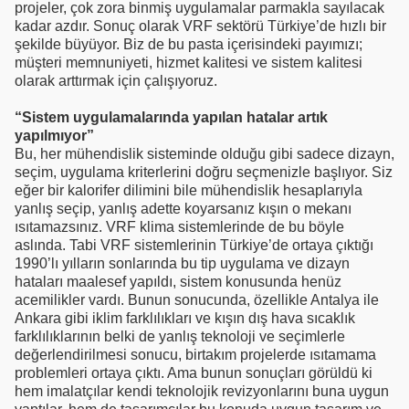
projeler, çok zora binmiş uygulamalar parmakla sayılacak
kadar azdır. Sonuç olarak VRF sektörü Türkiye’de hızlı bir
şekilde büyüyor. Biz de bu pasta içerisindeki payımızı;
müşteri memnuniyeti, hizmet kalitesi ve sistem kalitesi
olarak arttırmak için çalışıyoruz.
“Sistem uygulamalarında yapılan hatalar artık
yapılmıyor”
Bu, her mühendislik sisteminde olduğu gibi sadece dizayn,
seçim, uygulama kriterlerini doğru seçmenizle başlıyor. Siz
eğer bir kalorifer dilimini bile mühendislik hesaplarıyla
yanlış seçip, yanlış adette koyarsanız kışın o mekanı
ısıtamazsınız. VRF klima sistemlerinde de bu böyle
aslında. Tabi VRF sistemlerinin Türkiye’de ortaya çıktığı
1990’lı yılların sonlarında bu tip uygulama ve dizayn
hataları maalesef yapıldı, sistem konusunda henüz
acemilikler vardı. Bunun sonucunda, özellikle Antalya ile
Ankara gibi iklim farklılıkları ve kışın dış hava sıcaklık
farklılıklarının belki de yanlış teknoloji ve seçimlerle
değerlendirilmesi sonucu, birtakım projelerde ısıtamama
problemleri ortaya çıktı. Ama bunun sonuçları görüldü ki
hem imalatçılar kendi teknolojik revizyonlarını buna uygun