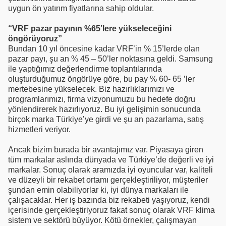
uygun ön yatırım fiyatlarına sahip oldular.
“VRF pazar payının %65’lere yükseleceğini
öngörüyoruz”
Bundan 10 yıl öncesine kadar VRF’in % 15’lerde olan
pazar payı, şu an % 45 – 50’ler noktasına geldi. Samsung
ile yaptığımız değerlendirme toplantılarında
oluşturduğumuz öngörüye göre, bu pay % 60- 65 ’ler
mertebesine yükselecek. Biz hazırlıklarımızı ve
programlarımızı, firma vizyonumuzu bu hedefe doğru
yönlendirerek hazırlıyoruz. Bu iyi gelişimin sonucunda
birçok marka Türkiye’ye girdi ve şu an pazarlama, satış
hizmetleri veriyor.
Ancak bizim burada bir avantajımız var. Piyasaya giren
tüm markalar aslında dünyada ve Türkiye’de değerli ve iyi
markalar. Sonuç olarak aramızda iyi oyuncular var, kaliteli
ve düzeyli bir rekabet ortamı gerçekleştiriliyor, müşteriler
şundan emin olabiliyorlar ki, iyi dünya markaları ile
çalışacaklar. Her iş bazında biz rekabeti yaşıyoruz, kendi
içerisinde gerçekleştiriyoruz fakat sonuç olarak VRF klima
sistem ve sektörü büyüyor. Kötü örnekler, çalışmayan