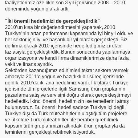
faaliyetlerimiz özellikle son 3 yıl içerisinde 2008 – 2010
döneminde yoğun olarak arttı.
“İki önemli hedefimizi de gerçekleştirdik”
2010’un kısa bir değerlendirmesini yaparsak, 2010
Türkiye’nin artan performansı kapsamında iyi bir yıl oldu ve
her sektör için iyi ve başarılı bir yıl olarak gerçekleşti. Biz
de firma olarak 2010 içerisinde hedeflediğimiz ciroları
fazlasıyla gerçekleştirdik. Bunun sonucunda yapılanmaya,
organizasyona ve kendi firma dinamiklerimize daha fazla
vakit ve finans ayırdık.
Sektörden kazandığımız edinimleri tekrar sektöre vermek
amacıyla 2011’e yoğun ve hazırlıklı bir süreç içerisinde
geldik. 2010’da iki ana hedefimiz vardı. İlk olarak Türkiye
içerisinde tüm projelerle ilgili Samsung ürün gruplarının
pazarlama satış ve servisini doğru olarak gerçekleştirmeyi
hedefledik. İkinci önemli hedefimizin ise temellerini atmış
bulunuyoruz. Bu önemli hedefi sadece Türkiye içi değil,
Türkiye dışı da Türk müteahhitlerin ulaştığı tüm projelere
ve ülkelere Türk müteahhitleri ile beraber girebilmek,
kapsam ürün gruplarımızın altındaki ürün gruplarıyla da
teminlerini gerçekleştirebilmek istiyorduk.