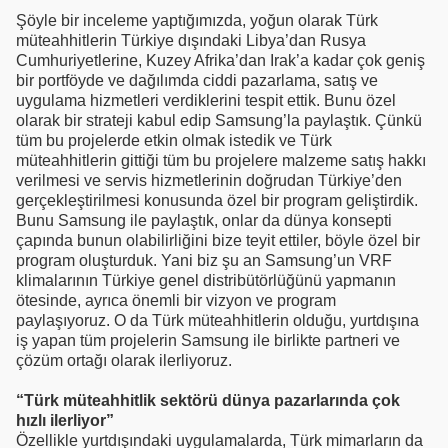
Şöyle bir inceleme yaptığımızda, yoğun olarak Türk
müteahhitlerin Türkiye dışındaki Libya’dan Rusya
Cumhuriyetlerine, Kuzey Afrika’dan Irak’a kadar çok geniş
bir portföyde ve dağılımda ciddi pazarlama, satış ve
uygulama hizmetleri verdiklerini tespit ettik. Bunu özel
olarak bir strateji kabul edip Samsung’la paylaştık. Çünkü
tüm bu projelerde etkin olmak istedik ve Türk
müteahhitlerin gittiği tüm bu projelere malzeme satış hakkı
verilmesi ve servis hizmetlerinin doğrudan Türkiye’den
gerçekleştirilmesi konusunda özel bir program geliştirdik.
Bunu Samsung ile paylaştık, onlar da dünya konsepti
çapında bunun olabilirliğini bize teyit ettiler, böyle özel bir
program oluşturduk. Yani biz şu an Samsung’un VRF
klimalarının Türkiye genel distribütörlüğünü yapmanın
ötesinde, ayrıca önemli bir vizyon ve program
paylaşıyoruz. O da Türk müteahhitlerin olduğu, yurtdışına
iş yapan tüm projelerin Samsung ile birlikte partneri ve
çözüm ortağı olarak ilerliyoruz.
“Türk müteahhitlik sektörü dünya pazarlarında çok
hızlı ilerliyor”
Özellikle yurtdışındaki uygulamalarda, Türk mimarların da