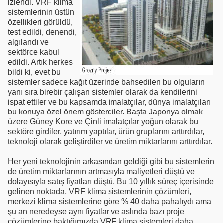
izlendi. VRF klima
sistemlerinin üstün
özellikleri görüldü,
test edildi, denendi,
algılandı ve
sektörce kabul
edildi. Artık herkes
bildi ki, evet bu
sistemler sadece kağıt üzerinde bahsedilen bu olguların
yanı sıra birebir çalışan sistemler olarak da kendilerini
ispat ettiler ve bu kapsamda imalatçılar, dünya imalatçıları
bu konuya özel önem gösterdiler. Başta Japonya olmak
üzere Güney Kore ve Çinli imalatçılar yoğun olarak bu
sektöre girdiler, yatırım yaptılar, ürün gruplarını arttırdılar,
teknoloji olarak geliştirdiler ve üretim miktarlarını arttırdılar.
Her yeni teknolojinin arkasından geldiği gibi bu sistemlerin
de üretim miktarlarının artmasıyla maliyetleri düştü ve
dolayısıyla satış fiyatları düştü. Bu 10 yıllık süreç içerisinde
gelinen noktada, VRF klima sistemlerinin çözümleri,
merkezi klima sistemlerine göre % 40 daha pahalıydı ama
şu an neredeyse aynı fiyatlar ve aslında bazı proje
çözümlerine baktığımızda VRF klima sistemleri daha