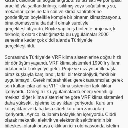
kazan, üstünde bir soğutma grubu, su tesisatı ve pompalar
aracılığıyla şartlandırılmış, ısıtılmış veya soğutulmuş su,
mekanlar içerisine fan coil ve klima santrallerine
gönderiliyor, böylelikle komple bir binanın klimatizasyonu,
bina otomasyonu da dahil olmak suretiyle
gerçekleştiriliyordu. Böyle yapılmış binlerce proje var, ki
teknolojik olarak baktığımızda bu uygulamalar 2000
senesine kadar çok ciddi alanda Türkiye’de
gerçekleştirildi.
Sonrasında Türkiye’de VRF klima sistemlerine doğru hızlı
bir dönüşüm yaşandı. VRF klima sistemleri 1990’lı yılların
ortalarında Türkiye’ye geldi. Proje ve dizaynlar ilk başta
biraz kuşkuyla karşılandı, farklı bir teknolojiydi, farklı bir
uygulamaydı. Gerek müteahhitler, gerek tasarımcılar, gerek
son kullanıcılar adına VRF klima sistemleri farklılıklar
içeriyordu. Örneğin ilk uygulamalarda enerji verimliliği,
merkezi diğer klima sistemlerine göre VRF klima sistemleri
daha yüksekti, işletme kolaylıkları içeriyordu. Kurulum
kolaylıkları ve daha kısa süreli kurulum zamanları
içeriyordu. Ayrıca, kullanım kolaylıkları içeriyordu. Ciddi
olarak mekanik, elektrik ve elektronik sektörlerinin bir
bileşkesi olarak ortaya çıktıkları için otomasyonda işletim