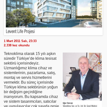
1 Mart 2011 Salı, 23:33
2.338
kez okundu
Teknoklima olarak 15 yılı aşkın
süredir Türkiye’de klima tesisat
sektörü içerisindeyiz.
Uzmanlığımız klima cihaz ve
sistemlerinin, pazarlama, satış,
montaj ve servis hizmetlerini
vermektir. Bu süreç içerisinde
Türkiye klima sektörünün yoğun
bir değişim geçirdiğine
inanıyorum. Bu kapsamda cihaz
ve sistem tasarımcıları, satıcılar
ve uygulayıcılar çok sayıda proje