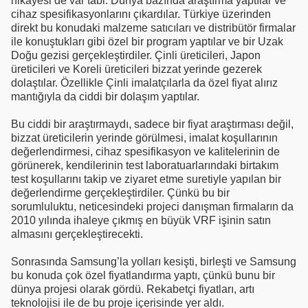
hikayesi de var tabi. Dünya bazında araştırma yaptılar ve
cihaz spesifikasyonlarını çıkardılar. Türkiye üzerinden
direkt bu konudaki malzeme satıcıları ve distribütör firmalar
ile konuştukları gibi özel bir program yaptılar ve bir Uzak
Doğu gezisi gerçekleştirdiler. Çinli üreticileri, Japon
üreticileri ve Koreli üreticileri bizzat yerinde gezerek
dolaştılar. Özellikle Çinli imalatçılarla da özel fiyat alırız
mantığıyla da ciddi bir dolaşım yaptılar.
Bu ciddi bir araştırmaydı, sadece bir fiyat araştırması değil,
bizzat üreticilerin yerinde görülmesi, imalat koşullarının
değerlendirmesi, cihaz spesifikasyon ve kalitelerinin de
görünerek, kendilerinin test laboratuarlarındaki birtakım
test koşullarını takip ve ziyaret etme suretiyle yapılan bir
değerlendirme gerçekleştirdiler. Çünkü bu bir
sorumluluktu, neticesindeki projeci danışman firmaların da
2010 yılında ihaleye çıkmış en büyük VRF işinin satın
almasını gerçekleştirecekti.
Sonrasında Samsung’la yolları kesişti, birleşti ve Samsung
bu konuda çok özel fiyatlandırma yaptı, çünkü bunu bir
dünya projesi olarak gördü. Rekabetçi fiyatları, artı
teknolojisi ile de bu proje içerisinde yer aldı.