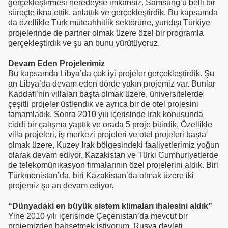
gerçekleştirmesi neredeyse imkansız. Samsung’u belli bir
süreçte ikna ettik, anlattık ve gerçekleştirdik. Bu kapsamda
da özellikle Türk müteahhitlik sektörüne, yurtdışı Türkiye
projelerinde de partner olmak üzere özel bir programla
gerçekleştirdik ve şu an bunu yürütüyoruz.
Devam Eden Projelerimiz
Bu kapsamda Libya’da çok iyi projeler gerçekleştirdik. Şu
an Libya’da devam eden dörde yakın projemiz var. Bunlar
Kaddafi’nin villaları başta olmak üzere, üniversitelerde
çeşitli projeler üstlendik ve ayrıca bir de otel projesini
tamamladık. Sonra 2010 yılı içerisinde Irak konusunda
ciddi bir çalışma yaptık ve orada 5 proje bitirdik. Özellikle
villa projeleri, iş merkezi projeleri ve otel projeleri başta
olmak üzere, Kuzey Irak bölgesindeki faaliyetlerimiz yoğun
olarak devam ediyor. Kazakistan ve Türki Cumhuriyetlerde
de telekomünikasyon firmalarının özel projelerini aldık. Biri
Türkmenistan’da, biri Kazakistan’da olmak üzere iki
projemiz şu an devam ediyor.
“Dünyadaki en büyük sistem klimaları ihalesini aldık”
Yine 2010 yılı içerisinde Çeçenistan’da mevcut bir
projemizden bahsetmek istiyorum. Rusya devleti