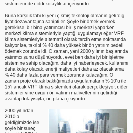
sistemlerinde ciddi kolaylıklar içeriyordu.
Buna karşılık tabi ki yeni çıkmış teknoloji olmanın getirdiği
fiyat dezavantajına sahiptiler. Şöyle bir örnek vermek
gerekirse, bir bina yatırımcısı bir iş merkezi yaparken
merkezi klima sistemleriyle yaptığı uygulamayı eğer VRF
klima sistemleriyle alternatif olarak tercih etme noktasında
kalıyor ise, takribi % 40 daha yüksek bir ön yatırım bedeli
ödemek zorunda idi. O zaman, yani 2000 yılının başlarında
yatırımcı şunu düşünüyordu, evet ben daha iyi bir işletme
sistemine sahip olacağım, daha iyi haberleşecek, kullanımı
daha kolay olacak, enerji maliyetleri daha az olacak ama
% 40 daha fazla para vermek zorunda kalacağım. O
zaman proje olarak baktığımızda uygulamaların % 10’u ile
15’i ancak VRF klima sistemleri olarak gerçekleşiyor, diğer
sistemler yine uygun ön yatırım maliyetlerinin getirdiği
avantaj dolayısıyla, ön plana çıkıyordu.
2000 yılından
2010’a
geldiğimizde ise
şöyle bir süreç