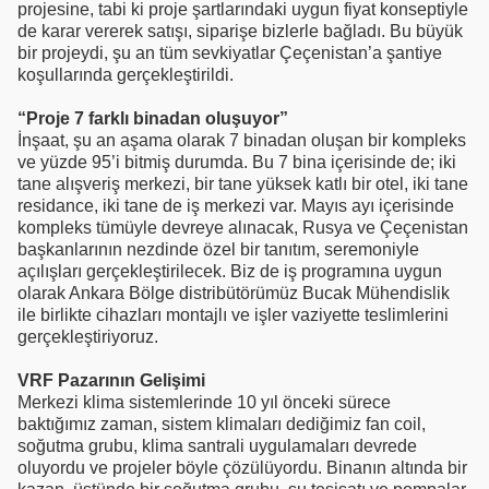
projesine, tabi ki proje şartlarındaki uygun fiyat konseptiyle
de karar vererek satışı, siparişe bizlerle bağladı. Bu büyük
bir projeydi, şu an tüm sevkiyatlar Çeçenistan’a şantiye
koşullarında gerçekleştirildi.
“Proje 7 farklı binadan oluşuyor”
İnşaat, şu an aşama olarak 7 binadan oluşan bir kompleks
ve yüzde 95’i bitmiş durumda. Bu 7 bina içerisinde de; iki
tane alışveriş merkezi, bir tane yüksek katlı bir otel, iki tane
residance, iki tane de iş merkezi var. Mayıs ayı içerisinde
kompleks tümüyle devreye alınacak, Rusya ve Çeçenistan
başkanlarının nezdinde özel bir tanıtım, seremoniyle
açılışları gerçekleştirilecek. Biz de iş programına uygun
olarak Ankara Bölge distribütörümüz Bucak Mühendislik
ile birlikte cihazları montajlı ve işler vaziyette teslimlerini
gerçekleştiriyoruz.
VRF Pazarının Gelişimi
Merkezi klima sistemlerinde 10 yıl önceki sürece
baktığımız zaman, sistem klimaları dediğimiz fan coil,
soğutma grubu, klima santrali uygulamaları devrede
oluyordu ve projeler böyle çözülüyordu. Binanın altında bir