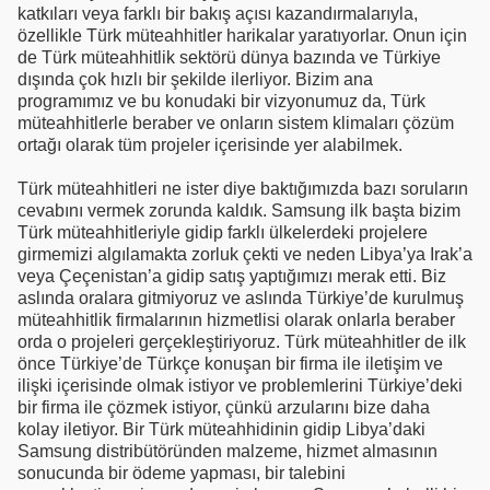
katkıları veya farklı bir bakış açısı kazandırmalarıyla,
özellikle Türk müteahhitler harikalar yaratıyorlar. Onun için
de Türk müteahhitlik sektörü dünya bazında ve Türkiye
dışında çok hızlı bir şekilde ilerliyor. Bizim ana
programımız ve bu konudaki bir vizyonumuz da, Türk
müteahhitlerle beraber ve onların sistem klimaları çözüm
ortağı olarak tüm projeler içerisinde yer alabilmek.
Türk müteahhitleri ne ister diye baktığımızda bazı soruların
cevabını vermek zorunda kaldık. Samsung ilk başta bizim
Türk müteahhitleriyle gidip farklı ülkelerdeki projelere
girmemizi algılamakta zorluk çekti ve neden Libya’ya Irak’a
veya Çeçenistan’a gidip satış yaptığımızı merak etti. Biz
aslında oralara gitmiyoruz ve aslında Türkiye’de kurulmuş
müteahhitlik firmalarının hizmetlisi olarak onlarla beraber
orda o projeleri gerçekleştiriyoruz. Türk müteahhitler de ilk
önce Türkiye’de Türkçe konuşan bir firma ile iletişim ve
ilişki içerisinde olmak istiyor ve problemlerini Türkiye’deki
bir firma ile çözmek istiyor, çünkü arzularını bize daha
kolay iletiyor. Bir Türk müteahhidinin gidip Libya’daki
Samsung distribütöründen malzeme, hizmet almasının
sonucunda bir ödeme yapması, bir talebini