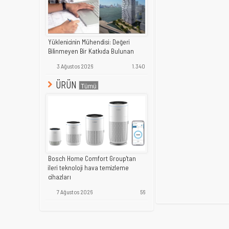
Yüklenicinin Mühendisi: Değeri
Bilinmeyen Bir Katkıda Bulunan
3 Ağustos 2026
1.340
ÜRÜN
Bosch Home Comfort Group'tan
ileri teknoloji hava temizleme
cihazları
7 Ağustos 2026
56