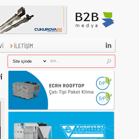

Vİ
İLETİŞİM
i