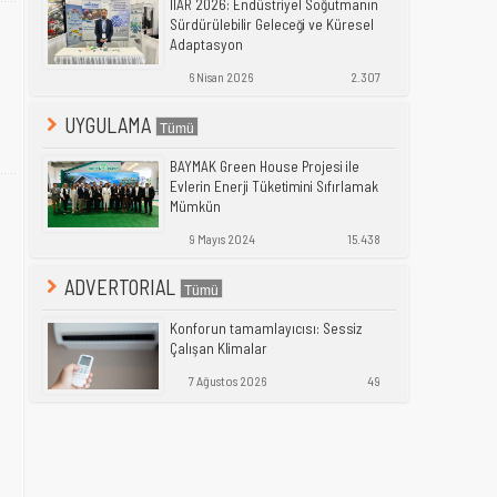
IIAR 2026: Endüstriyel Soğutmanın
Sürdürülebilir Geleceği ve Küresel
Adaptasyon
6 Nisan 2026
2.307
UYGULAMA
BAYMAK Green House Projesi ile
Evlerin Enerji Tüketimini Sıfırlamak
Mümkün
9 Mayıs 2024
15.438
ADVERTORIAL
Konforun tamamlayıcısı: Sessiz
Çalışan Klimalar
7 Ağustos 2026
49