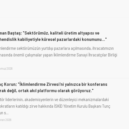
an Baştaş; "Sektörümüz, kaliteli üretim altyapısı ve
endislik kabiliyetiyle küresel pazarlardaki konumunu..."
imlendirme sektörümüzün yurtdışı pazarlara açılmasında, ihracatımızın
masında önemli çalışmalar yapan İklimlendirme Sanayi İhracatçılar Birliği
mmuz 2026
ç Korun; "İklimlendirme Zirvesi'ni yalnızca bir konferans
rak değil, ortak akıl platformu olarak görüyoruz."
tör liderlerinin, akademisyenlerin ve düzenleyici mekanizmalardaki
okratların katıldığı zirve hakkında İSKİD Yönetim Kurulu Başkanı Tunç
n s...
iran 2026