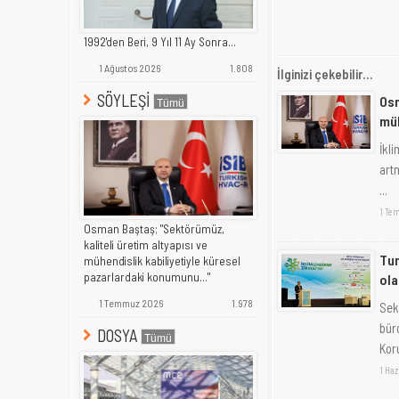
1992'den Beri, 9 Yıl 11 Ay Sonra...
1 Ağustos 2026
1.808
İlginizi çekebilir...
SÖYLEŞİ
Osm
müh
İkl
art
...
1 Te
Osman Baştaş; "Sektörümüz,
kaliteli üretim altyapısı ve
Tun
mühendislik kabiliyetiyle küresel
pazarlardaki konumunu..."
ola
1 Temmuz 2026
1.978
Sek
bür
DOSYA
Koru
1 Haz