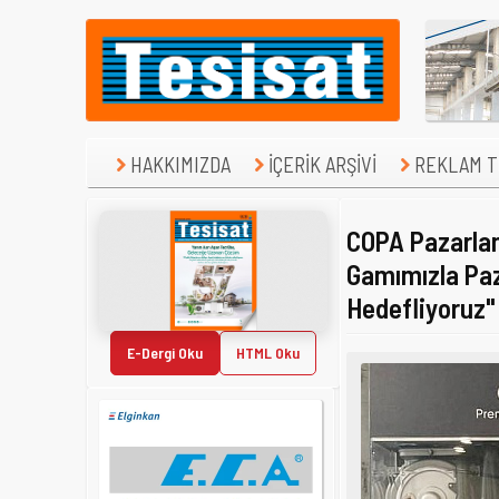
HAKKIMIZDA
İÇERİK ARŞİVİ
REKLAM TE
COPA Pazarla
Gamımızla Paz
Hedefliyoruz"
E-Dergi Oku
HTML Oku