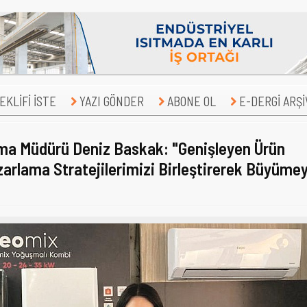
KLİFİ İSTE
YAZI GÖNDER
ABONE OL
E-DERGİ ARŞİ
ma Müdürü Deniz Baskak: "Genişleyen Ürün
arlama Stratejilerimizi Birleştirerek Büyümey