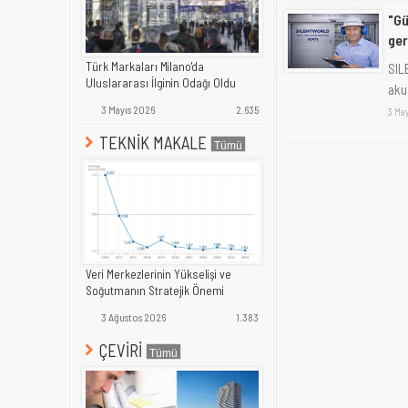
"Gü
ger
Türk Markaları Milano'da
SIL
Uluslararası İlginin Odağı Oldu
akus
3 Mayıs 2026
2.635
3 May
TEKNİK MAKALE
Veri Merkezlerinin Yükselişi ve
Soğutmanın Stratejik Önemi
3 Ağustos 2026
1.383
ÇEVİRİ