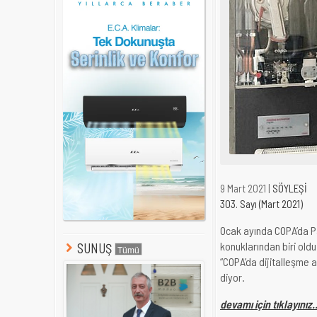
9 Mart 2021 |
SÖYLEŞİ
303. Sayı (Mart 2021)
Ocak ayında COPA’da P
konuklarından biri old
SUNUŞ
“COPA’da dijitalleşme ar
diyor.
devamı için tıklayınız..