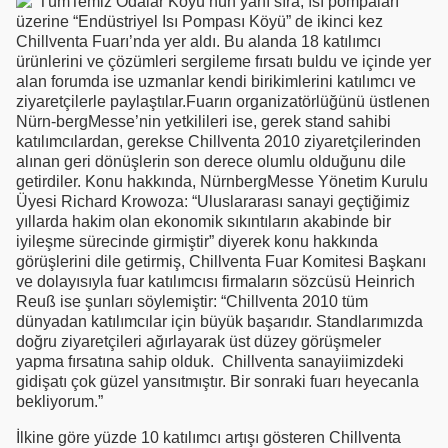
Temiz Odalar Köyü’nün yanı sıra, ısı pompaları
üzerine “Endüstriyel Isı Pompası Köyü” de ikinci kez
Chillventa Fuarı’nda yer aldı. Bu alanda 18 katılımcı
ürünlerini ve çözümleri sergileme fırsatı buldu ve içinde yer
alan forumda ise uzmanlar kendi birikimlerini katılımcı ve
ziyaretçilerle paylaştılar.Fuarın organizatörlüğünü üstlenen
Nürn-bergMesse’nin yetkilileri ise, gerek stand sahibi
katılımcılardan, gerekse Chillventa 2010 ziyaretçilerinden
alınan geri dönüşlerin son derece olumlu olduğunu dile
getirdiler. Konu hakkında, NürnbergMesse Yönetim Kurulu
Üyesi Richard Krowoza: “Uluslararası sanayi geçtiğimiz
yıllarda hakim olan ekonomik sıkıntıların akabinde bir
iyileşme sürecinde girmiştir” diyerek konu hakkında
görüşlerini dile getirmiş, Chillventa Fuar Komitesi Başkanı
ve dolayısıyla fuar katılımcısı firmaların sözcüsü Heinrich
Reuß ise şunları söylemiştir: “Chillventa 2010 tüm
dünyadan katılımcılar için büyük başarıdır. Standlarımızda
doğru ziyaretçileri ağırlayarak üst düzey görüşmeler
yapma fırsatına sahip olduk. Chillventa sanayiimizdeki
gidişatı çok güzel yansıtmıştır. Bir sonraki fuarı heyecanla
bekliyorum.”
İlkine göre yüzde 10 katılımcı artışı gösteren Chillventa