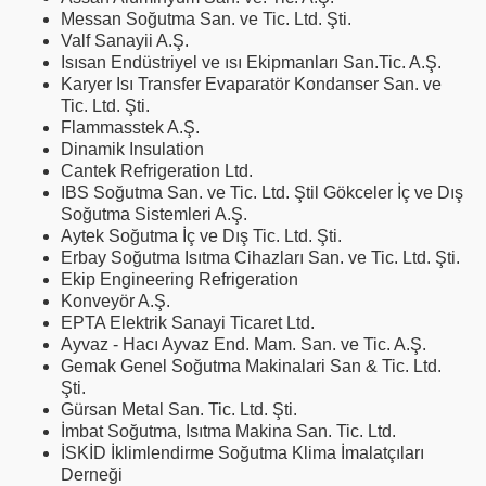
Messan Soğutma San. ve Tic. Ltd. Şti.
Valf Sanayii A.Ş.
Isısan Endüstriyel ve ısı Ekipmanları San.Tic. A.Ş.
Karyer Isı Transfer Evaparatör Kondanser San. ve
Tic. Ltd. Şti.
Flammasstek A.Ş.
Dinamik Insulation
Cantek Refrigeration Ltd.
IBS Soğutma San. ve Tic. Ltd. Ştil Gökceler İç ve Dış
Soğutma Sistemleri A.Ş.
Aytek Soğutma İç ve Dış Tic. Ltd. Şti.
Erbay Soğutma Isıtma Cihazları San. ve Tic. Ltd. Şti.
Ekip Engineering Refrigeration
Konveyör A.Ş.
EPTA Elektrik Sanayi Ticaret Ltd.
Ayvaz - Hacı Ayvaz End. Mam. San. ve Tic. A.Ş.
Gemak Genel Soğutma Makinalari San & Tic. Ltd.
Şti.
Gürsan Metal San. Tic. Ltd. Şti.
İmbat Soğutma, Isıtma Makina San. Tic. Ltd.
İSKİD İklimlendirme Soğutma Klima İmalatçıları
Derneği