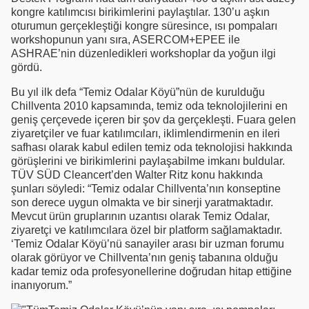
kongre katılımcısı birikimlerini paylaştılar. 130’u aşkın
oturumun gerçekleştiği kongre süresince, ısı pompaları
workshopunun yanı sıra, ASERCOM+EPEE ile
ASHRAE’nin düzenledikleri workshoplar da yoğun ilgi
gördü.
Bu yıl ilk defa “Temiz Odalar Köyü”nün de kurulduğu
Chillventa 2010 kapsamında, temiz oda teknolojilerini en
geniş çerçevede içeren bir şov da gerçekleşti. Fuara gelen
ziyaretçiler ve fuar katılımcıları, iklimlendirmenin en ileri
safhası olarak kabul edilen temiz oda teknolojisi hakkında
görüşlerini ve birikimlerini paylaşabilme imkanı buldular.
TÜV SÜD Cleancert’den Walter Ritz konu hakkında
şunları söyledi: “Temiz odalar Chillventa’nın konseptine
son derece uygun olmakta ve bir sinerji yaratmaktadır.
Mevcut ürün gruplarının uzantısı olarak Temiz Odalar,
ziyaretçi ve katılımcılara özel bir platform sağlamaktadır.
‘Temiz Odalar Köyü’nü sanayiler arası bir uzman forumu
olarak görüyor ve Chillventa’nın geniş tabanına olduğu
kadar temiz oda profesyonellerine doğrudan hitap ettiğine
inanıyorum.”