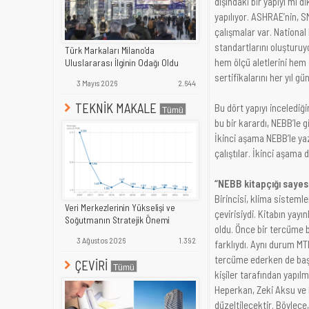
dışındaki bir yapıyı mı d
yapılıyor. ASHRAE’nin, S
çalışmalar var. Nationa
standartlarını oluşturuy
Türk Markaları Milano'da
hem ölçü aletlerini hem 
Uluslararası İlginin Odağı Oldu
sertifikalarını her yıl gü
3 Mayıs 2026
2.644
TEKNİK MAKALE
Bu dört yapıyı incelediğ
bu bir karardı, NEBB’le
İkinci aşama NEBB’le ya
çalıştılar. İkinci aşama
“NEBB kitapçığı sayesi
Birincisi, klima sisteml
Veri Merkezlerinin Yükselişi ve
çevirisiydi. Kitabın yayın
Soğutmanın Stratejik Önemi
oldu. Önce bir tercüme 
3 Ağustos 2026
1.392
farklıydı. Aynı durum MT
tercüme ederken de başım
ÇEVİRİ
kişiler tarafından yapıl
Heperkan, Zeki Aksu ve b
düzeltilecektir. Böylece