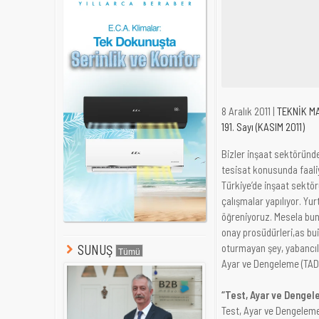
8 Aralık 2011 |
TEKNİK M
191. Sayı (KASIM 2011)
Bizler inşaat sektörün
tesisat konusunda faaliy
Türkiye’de inşaat sektörü
çalışmalar yapılıyor. Yur
öğreniyoruz. Mesela bun
onay prosüdürleri,as bui
SUNUŞ
oturmayan şey, yabancıl
Ayar ve Dengeleme (TAD)
“Test, Ayar ve Dengel
Test, Ayar ve Dengeleme