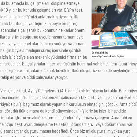
V da bu amaçla bu çalışmaları disipline etmeye
şık 10 yıldır bu konuda çalışmaları var. Bizim test,
nasıl ilgilendiğimizi anlatmak istiyorum. İlk
r ilaç fabrikasını yaptığımızda böyle bir süreç
 yabancılarla çalışarak bu konunun ne kadar önemli
 yıllarda ısıtma soğutma uygulamasını tamamlayıp
ızda ve yapı genel olarak ısınıp soğuyorsa tamam
Ama işin böyle olmadığını süreç içersinde gördük.
için işi ciddiye alan mekanik yüklenici firmalar bu
ara harcadılar. Bu çalışmaların geri dönüşünün hem mal sahibine, hem tasarımcı
 enerji tüketimi anlamında çok büyük katkısı oluyor. Az önce de söylediğim gib
 takip ediyor ve ciddi çalışmalar yapıyor.
KAV’ın içinde Test, Ayar, Dengeleme (TAD) adında bir komisyon kuruldu. Bu komis
reci inceledi. Yurt dışındaki benzer çalışmaları takip etti ve buradan hareketle b
Türkiye’de bu işi bağımsız olarak yapan bir kuruluşun olmadığını gördük. Ama ciddi
ı dört dörtlük olmasa da kendi bünyesindeki kişilerle bu işleri bir şekilde
firmalar işletmeye aldığı sistemin ölçümlerini yapmaya çalışıyor. Ama tabi en
ne özgü test, ayar, dengeleme felsefesi, standartları, veya dokümanları var.
ü standartlar oluşturulmasını hedefledi. Önce biz mi oluşturalım yoksa yurt