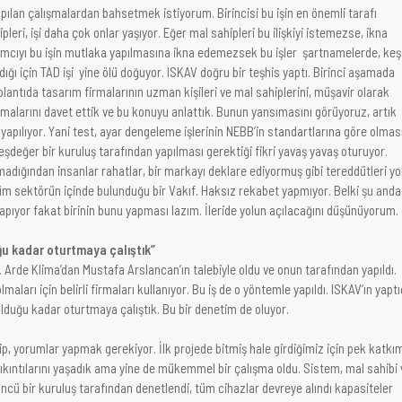
pılan çalışmalardan bahsetmek istiyorum. Birincisi bu işin en önemli tarafı
leri, işi daha çok onlar yaşıyor. Eğer mal sahipleri bu ilişkiyi istemezse, ikna
cıyı bu işin mutlaka yapılmasına ikna edemezsek bu işler şartnamelerde, keş
ğı için TAD işi yine ölü doğuyor. ISKAV doğru bir teşhis yaptı. Birinci aşamada
oplantıda tasarım firmalarının uzman kişileri ve mal sahiplerini, müşavir olarak
rmalarını davet ettik ve bu konuyu anlattık. Bunun yansımasını görüyoruz, artık
apılıyor. Yani test, ayar dengeleme işlerinin NEBB’in standartlarına göre olmas
eşdeğer bir kuruluş tarafından yapılması gerektiği fikri yavaş yavaş oturuyor.
lmadığından insanlar rahatlar, bir markayı deklare ediyormuş gibi tereddütleri yo
tüm sektörün içinde bulunduğu bir Vakıf. Haksız rekabet yapmıyor. Belki şu anda
 yapıyor fakat birinin bunu yapması lazım. İleride yolun açılacağını düşünüyorum.
u kadar oturtmaya çalıştık”
i. Arde Klima’dan Mustafa Arslancan’ın talebiyle oldu ve onun tarafından yapıldı.
aları için belirli firmaları kullanıyor. Bu iş de o yöntemle yapıldı. ISKAV’ın yaptı
olduğu kadar oturtmaya çalıştık. Bu bir denetim de oluyor.
yip, yorumlar yapmak gerekiyor. İlk projede bitmiş hale girdiğimiz için pek katkı
sıkıntılarını yaşadık ama yine de mükemmel bir çalışma oldu. Sistem, mal sahibi 
cü bir kuruluş tarafından denetlendi, tüm cihazlar devreye alındı kapasiteler