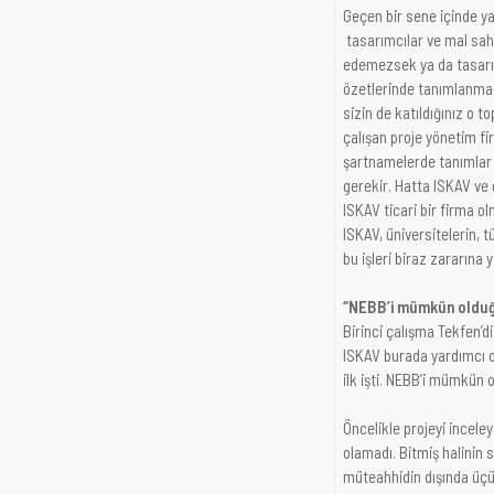
Geçen bir sene içinde ya
tasarımcılar ve mal sahip
edemezsek ya da tasarım
özetlerinde tanımlanmadı
sizin de katıldığınız o t
çalışan proje yönetim fi
şartnamelerde tanımlar y
gerekir. Hatta ISKAV ve 
ISKAV ticari bir firma o
ISKAV, üniversitelerin, 
bu işleri biraz zararına
“NEBB’i mümkün olduğ
Birinci çalışma Tekfen’d
ISKAV burada yardımcı olm
ilk işti. NEBB’i mümkün 
Öncelikle projeyi incele
olamadı. Bitmiş halinin 
müteahhidin dışında üçün