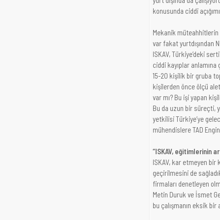
konusunda ciddi açığımı
Mekanik müteahhitlerin yu
var fakat yurtdışından NE
ISKAV, Türkiye’deki sert
ciddi kayıplar anlamına
15-20 kişilik bir gruba t
kişilerden önce ölçü alet
var mı? Bu işi yapan kişi
Bu da uzun bir süreçti, y
yetkilisi Türkiye’ye gelec
mühendislere TAD Engin
“ISKAV, eğitimlerinin a
ISKAV, kar etmeyen bir ku
geçirilmesini de sağladı
firmaları denetleyen olm
Metin Duruk ve İsmet Ge
bu çalışmanın eksik bir