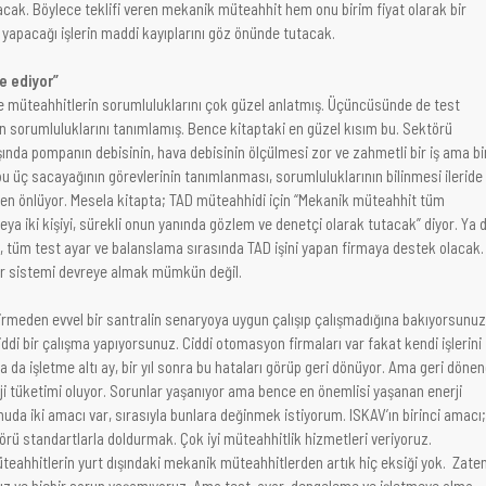
acak. Böylece teklifi veren mekanik müteahhit hem onu birim fiyat olarak bir
apacağı işlerin maddi kayıplarını göz önünde tutacak.
ne ediyor”
ve müteahhitlerin sorumluluklarını çok güzel anlatmış. Üçüncüsünde de test
in sorumluluklarını tanımlamış. Bence kitaptaki en güzel kısım bu. Sektörü
ışında pompanın debisinin, hava debisinin ölçülmesi zor ve zahmetli bir iş ama bi
 bu üç sacayağının görevlerinin tanımlanması, sorumluluklarının bilinmesi ileride
en önlüyor. Mesela kitapta; TAD müteahhidi için “Mekanik müteahhit tüm
eya iki kişiyi, sürekli onun yanında gözlem ve denetçi olarak tutacak” diyor. Ya 
 tüm test ayar ve balanslama sırasında TAD işini yapan firmaya destek olacak.
r sistemi devreye almak mümkün değil.
girmeden evvel bir santralin senaryoya uygun çalışıp çalışmadığına bakıyorsunuz
di bir çalışma yapıyorsunuz. Ciddi otomasyon firmaları var fakat kendi işlerini
Ya da işletme altı ay, bir yıl sonra bu hataları görüp geri dönüyor. Ama geri döne
ji tüketimi oluyor. Sorunlar yaşanıyor ama bence en önemlisi yaşanan enerji
onuda iki amacı var, sırasıyla bunlara değinmek istiyorum. ISKAV’ın birinci amacı;
örü standartlarla doldurmak. Çok iyi müteahhitlik hizmetleri veriyoruz.
teahhitlerin yurt dışındaki mekanik müteahhitlerden artık hiç eksiği yok. Zate
oruz ve hiçbir sorun yaşamıyoruz. Ama test, ayar, dengeleme ve işletmeye alma