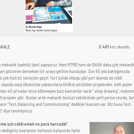
AKALE
3.401
kez okundu
de mekanik taahhüt işleri yapıyoruz. Hem MTMD hem de ISKAV daha çok mekanik
et gösteren dernekleri bir araya getiren kuruluşlar. Son 50 yıla baktığımızda
 çok hızlı bir süreçten geçti. Yurt içinde olduğu gibi yurt dışında da ciddi
t dışında veya ülkemizde yabancılarla birlikte yürütülen projelerden belli şeyler
dan 40 yıl kadar önce bilinmeyen bazı kavramlar vardı “ shop drawing”, malze
lt projeler gibi.. Bunlar artık mekanik tesisat sektöründe yerli yerine oturdu. A
arın “Test, Balancing and Commissioning” dedikleri kavram var. Biz buna Test,
” diye tanımlıyoruz.
eme için ciddi emek ve para harcadık”
 dediğimiz kavramlar herkesin kafasında farklı