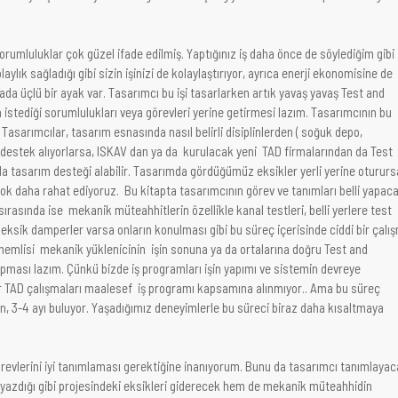
sorumluluklar çok güzel ifade edilmiş. Yaptığınız iş daha önce de söylediğim gibi
aylık sağladığı gibi sizin işinizi de kolaylaştırıyor, ayrıca enerji ekonomisine de
rada üçlü bir ayak var. Tasarımcı bu işi tasarlarken artık yavaş yavaş Test and
in istediği sorumlulukları veya görevleri yerine getirmesi lazım. Tasarımcının bu
 Tasarımcılar, tasarım esnasında nasıl belirli disiplinlerden ( soğuk depo,
 destek alıyorlarsa, ISKAV dan ya da kurulacak yeni TAD firmalarından da Test
 tasarım desteği alabilir. Tasarımda gördüğümüz eksikler yerli yerine otururs
 daha rahat ediyoruz. Bu kitapta tasarımcının görev ve tanımları belli yapaca
ırasında ise mekanik müteahhitlerin özellikle kanal testleri, belli yerlere test
a eksik damperler varsa onların konulması gibi bu süreç içerisinde ciddi bir çalı
nemlisi mekanik yüklenicinin işin sonuna ya da ortalarına doğru Test and
pması lazım. Çünkü bizde iş programları işin yapımı ve sistemin devreye
r TAD çalışmaları maalesef iş programı kapsamına alınmıyor.. Ama bu süreç
n, 3-4 ayı buluyor. Yaşadığımız deneyimlerle bu süreci biraz daha kısaltmaya
evlerini iyi tanımlaması gerektiğine inanıyorum. Bunu da tasarımcı tanımlayac
azdığı gibi projesindeki eksikleri giderecek hem de mekanik müteahhidin