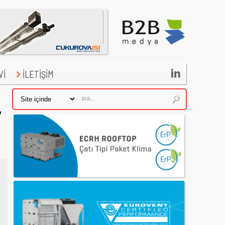

Vİ
İLETİŞİM
,