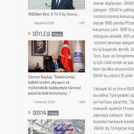
olarak algılanıyor. ISKA
çalışıyor. ISKAV’ın yakla
1992'den Beri, 9 Yıl 11 Ay Sonra...
commissioning konusuyla 
olarak 1995 yılında Pfize
1 Ağustos 2026
1.817
karşımıza çıktı. 1995’te
SÖYLEŞİ
olduğunu anladık. 80’lı
sistemi devreye aldığım
bu işi başardık derdik. 
Test, Ayar ve Dengeleme 
iş için ciddi emek ve p
hem de ülke ekonomisine
ISKAV bu süreci 10 yıldır
Osman Baştaş; "Sektörümüz,
kaliteli üretim altyapısı ve
mühendislik kabiliyetiyle küresel
Yaklaşık iki yıl önce IS
pazarlardaki konumunu..."
öncelikle Türkiye’deki sü
yol haritası çıkarttık. 
1 Temmuz 2026
1.985
mekanik taahhüt firmalar
DOSYA
yapmaya çalışıyor. Bazı 
önemlisi herkesin kendi
ISKAV da Türkiye’ye özg