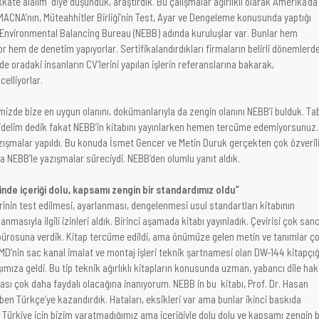
ikkate alalım diye düşündük, araştırdık. Bu çalışmalar ağırlıklı olarak Amerika’da
MACNA’nın, Müteahhitler Birliği’nin Test, Ayar ve Dengeleme konusunda yaptığı
l Environmental Balancing Bureau (NEBB) adında kuruluşlar var. Bunlar hem
or hem de denetim yapıyorlar. Sertifikalandırdıkları firmaların belirli dönemlerd
de oradaki insanların CV’lerini yapılan işlerin referanslarına bakarak,
ncelliyorlar.
imizde bize en uygun olanını, dokümanlarıyla da zengin olanını NEBB’i bulduk. Ta
 gidelim dedik fakat NEBB’in kitabını yayınlarken hemen tercüme edemiyorsunuz.
zışmalar yapıldı. Bu konuda İsmet Gencer ve Metin Duruk gerçekten çok özveril
 da NEBB’le yazışmalar süreciydi. NEBB’den olumlu yanıt aldık.
nde içeriği dolu, kapsamı zengin bir standardımız oldu”
erinin test edilmesi, ayarlanması, dengelenmesi usul standartları kitabının
lanmasıyla ilgili izinleri aldık. Birinci aşamada kitabı yayınladık. Çevirisi çok sancı
bürosuna verdik. Kitap tercüme edildi, ama önümüze gelen metin ve tanımlar ç
MD’nin sac kanal imalat ve montaj işleri teknik şartnamesi olan DW-144 kitapçığ
ıza geldi. Bu tip teknik ağırlıklı kitapların konusunda uzman, yabancı dile ha
ması çok daha faydalı olacağına inanıyorum. NEBB in bu kitabı, Prof. Dr. Hasan
en Türkçe’ye kazandırdık. Hataları, eksikleri var ama bunlar ikinci baskıda
, Türkiye için bizim yaratmadığımız ama içeriğiyle dolu dolu ve kapsamı zengin b