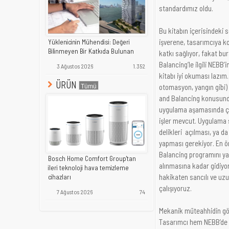
standardımız oldu.
Bu kitabın içerisindeki 
işverene, tasarımcıya kol
Yüklenicinin Mühendisi: Değeri
Bilinmeyen Bir Katkıda Bulunan
katkı sağlıyor, fakat bu
Balancing’le ilgili NEBB’
3 Ağustos 2026
1.352
kitabı iyi okuması lazım.
ÜRÜN
otomasyon, yangın gibi)
and Balancing konusunda
uygulama aşamasında çok
işler mevcut. Uygulama s
delikleri açılması, ya d
yapması gerekiyor. En ö
Balancing programını ya
Bosch Home Comfort Group'tan
alınmasına kadar gidiyo
ileri teknoloji hava temizleme
hakikaten sancılı ve uzu
cihazları
çalışıyoruz.
7 Ağustos 2026
74
Mekanik müteahhidin gör
Tasarımcı hem NEBB’de y