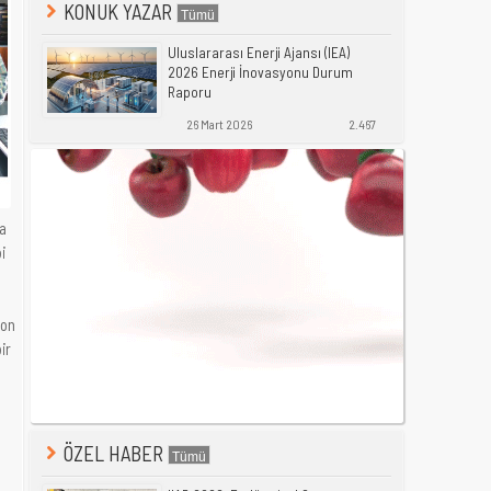
KONUK YAZAR
Uluslararası Enerji Ajansı (IEA)
2026 Enerji İnovasyonu Durum
Raporu
26 Mart 2026
2.467
ya
i
yon
ir
ÖZEL HABER