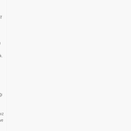
if
ı
k.
ğı
mız
ve