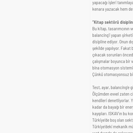
yapacağı işleri tanımlay
kenara yazacak hem de y
“Kitap sektörü disipli
Bu kitap, tasarımcının 
balancing’i yapan şirket
disipline ediyor. Onun d
şekilde yapılıyor. Fakat
çıkacak sorunları önced
çalışmalar boyunca bir v
bina otomasyon sistemi,
Çünkü otomasyonsuz bi
Test, ayar, balancing’e 
Ölçümden evvel zaten cid
kendileri denetliyorlar. 
kadar da bayağı bir ener
kayıpları. ISKAV’ın bu k
Türkiye’de boş olan sekt
Türkiye’deki mekanik mü
yurt dışında da çalışıy