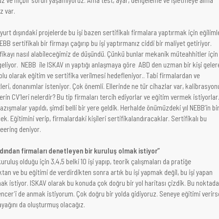
z var.
rt dışındaki projelerde bu işi bazen sertifikalı firmalara yaptırmak için eğiliml
BB sertifikalı bir firmayı çağırıp bu işi yaptırmanız ciddi bir maliyet getiriyor.
ifikayı nasıl alabileceğimiz de düşündü. Çünkü bunlar mekanik müteahhitler için
 geliyor. NEBB ile ISKAV ın yaptığı anlaşmaya göre ABD den uzman bir kişi geler
oplu olarak eğitim ve sertifika verilmesi hedefleniyor.. Tabi firmalardan ve
leri, donanımlar isteniyor. Çok önemli. Ellerinde ne tür cihazlar var, kalibrasyon
lerin CV’leri nelerdir? Bu tip firmaları tercih ediyorlar ve eğitim vermek istiyorlar
azışmalar yapıldı, şimdi belli bir yere geldik. Herhalde önümüzdeki yıl NEBB’in bi
ek. Eğitimini verip, firmalardaki kişileri sertifikalandıracaklar. Sertifikalı bu
eering deniyor.
rdından firmaları denetleyen bir kuruluş olmak istiyor”
ruluş olduğu için 3,4,5 belki 10 işi yapıp, teorik çalışmaları da pratiğe
ktan ve bu eğitimi de verdirdikten sonra artık bu işi yapmak değil, bu işi yapan
ak istiyor. ISKAV olarak bu konuda çok doğru bir yol haritası çizdik. Bu noktada
ncer’i de anmak istiyorum. Çok doğru bir yolda gidiyoruz. Seneye eğitimi verirs
 ayağını da oluşturmuş olacağız.