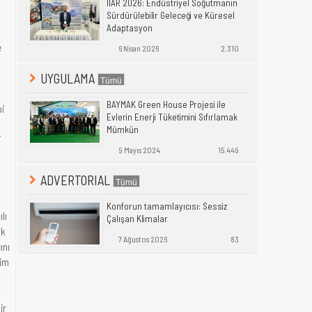
IIAR 2026: Endüstriyel Soğutmanın
Sürdürülebilir Geleceği ve Küresel
Adaptasyon
e
6 Nisan 2026
2.310
UYGULAMA
BAYMAK Green House Projesi ile
bi
Evlerin Enerji Tüketimini Sıfırlamak
Mümkün
i
9 Mayıs 2024
15.449
ADVERTORIAL
Konforun tamamlayıcısı: Sessiz
lı
Çalışan Klimalar
ok
7 Ağustos 2026
83
ını
kim
ir