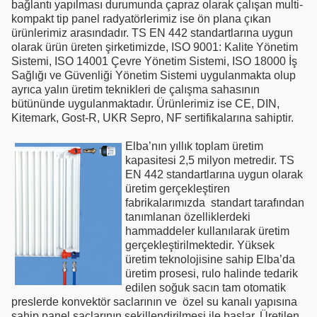
bağlantı yapılması durumunda çapraz olarak çalışan multi-
kompakt tip panel radyatörlerimiz ise ön plana çıkan
ürünlerimiz arasındadır. TS EN 442 standartlarına uygun
olarak ürün üreten şirketimizde, ISO 9001: Kalite Yönetim
Sistemi, ISO 14001 Çevre Yönetim Sistemi, ISO 18000 İş
Sağlığı ve Güvenliği Yönetim Sistemi uygulanmakta olup
ayrıca yalın üretim teknikleri de çalışma sahasının
bütününde uygulanmaktadır. Ürünlerimiz ise CE, DIN,
Kitemark, Gost-R, UKR Sepro, NF sertifikalarına sahiptir.
Elba’nın yıllık toplam üretim
kapasitesi 2,5 milyon metredir. TS
EN 442 standartlarına uygun olarak
üretim gerçekleştiren
fabrikalarımızda standart tarafından
tanımlanan özelliklerdeki
hammaddeler kullanılarak üretim
gerçekleştirilmektedir. Yüksek
üretim teknolojisine sahip Elba’da
üretim prosesi, rulo halinde tedarik
edilen soğuk sacın tam otomatik
preslerde konvektör saclarının ve özel su kanalı yapısına
sahip panel saclarının şekillendirilmesi ile başlar. Üretilen