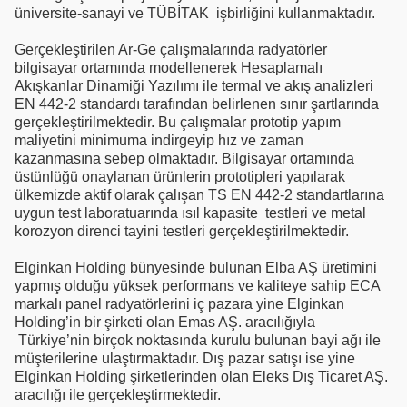
üniversite-sanayi ve TÜBİTAK işbirliğini kullanmaktadır.
Gerçekleştirilen Ar-Ge çalışmalarında radyatörler
bilgisayar ortamında modellenerek Hesaplamalı
Akışkanlar Dinamiği Yazılımı ile termal ve akış analizleri
EN 442-2 standardı tarafından belirlenen sınır şartlarında
gerçekleştirilmektedir. Bu çalışmalar prototip yapım
maliyetini minimuma indirgeyip hız ve zaman
kazanmasına sebep olmaktadır. Bilgisayar ortamında
üstünlüğü onaylanan ürünlerin prototipleri yapılarak
ülkemizde aktif olarak çalışan TS EN 442-2 standartlarına
uygun test laboratuarında ısıl kapasite testleri ve metal
korozyon direnci tayini testleri gerçekleştirilmektedir.
Elginkan Holding bünyesinde bulunan Elba AŞ üretimini
yapmış olduğu yüksek performans ve kaliteye sahip ECA
markalı panel radyatörlerini iç pazara yine Elginkan
Holding’in bir şirketi olan Emas AŞ. aracılığıyla
Türkiye’nin birçok noktasında kurulu bulunan bayi ağı ile
müşterilerine ulaştırmaktadır. Dış pazar satışı ise yine
Elginkan Holding şirketlerinden olan Eleks Dış Ticaret AŞ.
aracılığı ile gerçekleştirmektedir.