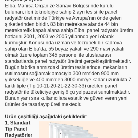
Elba, Manisa Organize Sanayi Bölgesi’nde kurulu
bulunan, ileri teknolojiye sahip 2 ayrı tesisi ile panel
radyatör üretiminde Türkiye ve Avrupa’nın önde gelen
şirketlerinden biridir. 83 bin metrekare alanda 44 bin
metrekarelik kapalı alana sahip Elba, panel radyatör üretim
hatlarını 2001, 2003 ve 2005 yıllarında yeni olarak
kurmuştur. Konusunda uzman ve tecrübeli bir kadroya
sahip olan Elba’da, 55 beyaz yakalı ve 290 mavi yakalı
olmak üzere toplam 345 personel ile uluslararası
standartlarda panel radyatör üretimi gerçekleştirilmektedir.
Bugün fabrikalarımızdaki üretim tesislerinde, mekanların
ısıtılmasını sağlamak amacıyla 300 mm’den 900 mm
yüksekliğe ve 400 mm’den 3000 mm’ye kadar uzunlukta 7
farklı tipte (Tip 10-11-20-21-22-30-33) üretilen panel
radyatör ile tüketiciye geniş ölçü yelpazesi sunulmaktadır.
Bunun yanı sıra kullanıcılara estetik ve güven veren yeni
ürünler de tasarlayıp üretilmektedir.
Ürün çeşitliliği aşağıdaki şekildedir:
1. Standart
Tip Panel
Radyatörler