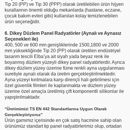
Tip 20 (PP) ve Tip 30 (PPP) olarak üretilebilen ürün hijyen
kurallarının önemli olduğu mekanlarda (hastane, eczane,
çocuk bakım evleri gibi) kullanılan kolay temizlenebilen
ürün seçeneğidir.
6. Dikey Düzlem Panel Radyatörler (Aynalı ve Aynasız
Seçenekleri ile)
400, 500 ve 600 mm genişliklerinde 1500,1800 ve 2000
mm yüksekliğinde Tip 20 (PP) olarak üretilen endüstriyel
tasarım tescili Elba’ya ait siyah yada beyaz renk ile
boyanmış düzlem yüzeyli dikey panel radyatörlerdir. Ayrıca
dikey düzlem yüzey üzerine füme renkli ayna uygulanması
suretiyle aynalı olarak da üretim gerçekleştirilmektedir.
Ayna yüzeyi kırılmalara karşı dirençli hali getirilmesi için
özel güvenlik filmleri ile kaplanmakta ve düzlem yüzey
üzerine özel amaçla üretilmiş çift komponentli silikonlar ile
yapıştırılmaktadır.
“Üretimimizi TS EN 442 Standartlarına Uygun Olarak
Gerçekleştiriyoruz”
Ürün gamımız içerisinde en çok satış hacmine sahip olan
ürünümüz standart tip panel radyatörlerimiz olup, ortadan