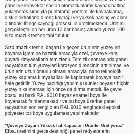
panel ve konvektör sacları otomatik olarak kaynak hattına
yüklenerek sırasıyla puntalama yöntemi ile kaynaklama,
disk elektrotlarla direnç kaynağı ve yüksek basınç ve akım
altındaki fitings kaynağı prosesi ile üretilmektedir. Üretimi
gerçekleştirilen her ürün 13 bar basınç altında yüzde 100
sızdırmazlık testine tabi tutulur.
Sızdırmazlık testini başarı ile geçen ürünlerin yüzeyleri
boyama işlemine hazırlık amacıyla özel, çevreye karşı
duyarlı kimyasallarla temizlenir. Temizlik sonrasında panel
radyatörün tüm yüzeyleri korozyon direncinin arttırılması ve
ürünlerin uzun ömürlü olması amacıyla nano teknolojik
yüzey kaplama kimyasalları ile kaplanarak boyaya hazır
hale getirilir. Yüzey hazırlığı yapılmış ürünler boyasız hiçbir
yüzeyin kalmaması için önce daldırma metodu ile çevre
dostu, su bazlı RAL 9010 beyaz enamel boya ile
boyanarak fırınlanmaktadır ve bu boya üzerine panel
radyatörün son rengi olan RAL 9010 rengindeki epoksi
polyester toz boya uygulaması yapılmaktadır.
“Çevreye Duyarlı Yüksek Isıl Kapasiteli Ürünler Üretiyoruz”
Elba, üretimini gerçekleştirdiği panel radyatörlerin