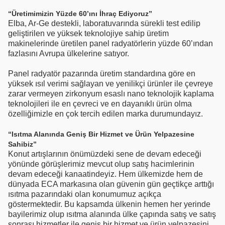
“Üretimimizin Yüzde 60’ını İhraç Ediyoruz”
Elba, Ar-Ge destekli, laboratuvarında sürekli test edilip
geliştirilen ve yüksek teknolojiye sahip üretim
makinelerinde üretilen panel radyatörlerin yüzde 60’ından
fazlasını Avrupa ülkelerine satıyor.
Panel radyatör pazarında üretim standardına göre en
yüksek ısıl verimi sağlayan ve yenilikçi ürünler ile çevreye
zarar vermeyen zirkonyum esaslı nano teknolojik kaplama
teknolojileri ile en çevreci ve en dayanıklı ürün olma
özelliğimizle en çok tercih edilen marka durumundayız.
“Isıtma Alanında Geniş Bir Hizmet ve Ürün Yelpazesine
Sahibiz”
Konut artışlarının önümüzdeki sene de devam edeceği
yönünde görüşlerimiz mevcut olup satış hacimlerinin
devam edeceği kanaatindeyiz. Hem ülkemizde hem de
dünyada ECA markasına olan güvenin gün geçtikçe arttığı
ısıtma pazarındaki olan konumumuz açıkça
göstermektedir. Bu kapsamda ülkenin hemen her yerinde
bayilerimiz olup ısıtma alanında ülke çapında satış ve satış
sonrası hizmetler ile geniş bir hizmet ve ürün yelpazesini