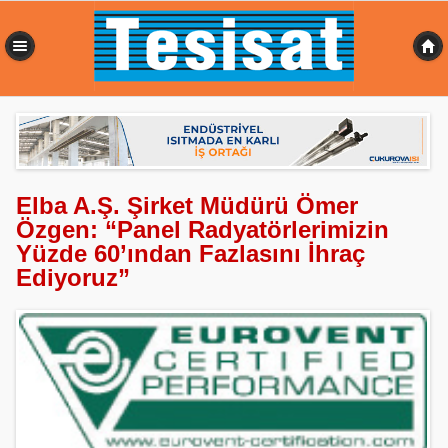
0,352 sn
Elba A.Ş. Şirket Müdürü Ömer
Özgen: “Panel Radyatörlerimizin
Yüzde 60’ından Fazlasını İhraç
Ediyoruz”