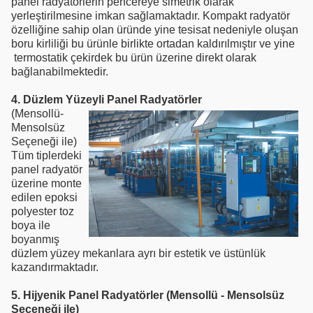
panel radyatörlerin pencereye simetrik olarak
yerleştirilmesine imkan sağlamaktadır. Kompakt radyatör
özelliğine sahip olan üründe yine tesisat nedeniyle oluşan
boru kirliliği bu ürünle birlikte ortadan kaldırılmıştır ve yine
termostatik çekirdek bu ürün üzerine direkt olarak
bağlanabilmektedir.
4. Düzlem Yüzeyli Panel Radyatörler
(Mensollü-
Mensolsüz
Seçeneği ile)
Tüm tiplerdeki
panel radyatör
üzerine monte
edilen epoksi
polyester toz
boya ile
boyanmış
düzlem yüzey mekanlara ayrı bir estetik ve üstünlük
kazandırmaktadır.
5. Hijyenik Panel Radyatörler (Mensollü - Mensolsüz
Seçeneği ile)