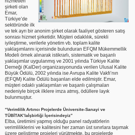
hizmetleri
şirketi olan
Emar,
Türkiye’de
sektöründe ilk
ve tek ayrı bir anonim şirket olarak faaliyet gösteren satış
sonrası hizmet şirketidir. Müşteri odaklılık, sürekli
iyileştirme, verilerle yönetim vb. toplam kalite
yaklaşımlarını içerisinde bulunduran EFQM Mükemmellik
Modeli örnek alınarak istikrarlı, sistematik ve başarılı
yaklaşımlar uygulanmış ve 2001 yılında Türkiye Kalite
Derneği (KalDer) organizasyonunda verilen Ulusal Kalite
Büyük Ödülü, 2002 yılında ise Avrupa Kalite Vakfı’nın
(EFQM) Kalite Ödülü başarıları elde edilmiştir. Emar,
müşteri odaklı yaklaşımları ve başarılı çalışmaları
nedeniyle birçok ilklere imza atmış, ödüllere layık
bulunmuştur.
“Verimlilik Artırıcı Projelerde Üniversite-Sanayi ve
TÜBİTAK’laİşbirliği İçerisindeyiz”
Elba, üretimini yapmış olduğu panel radyatörlerin
verimliliklerini ve kalitesini her zaman üst sınırlara taşımak
üzere geliştirme projeleri yürütmekte, bu projelerde