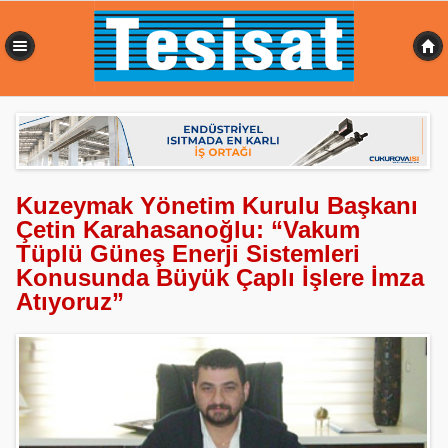
0,414 sn
Kuzeymak Yönetim Kurulu Başkanı
Çetin Karahasanoğlu: “Vakum
Tüplü Güneş Enerji Sistemleri
Konusunda Büyük Çaplı İşlere İmza
Atıyoruz”