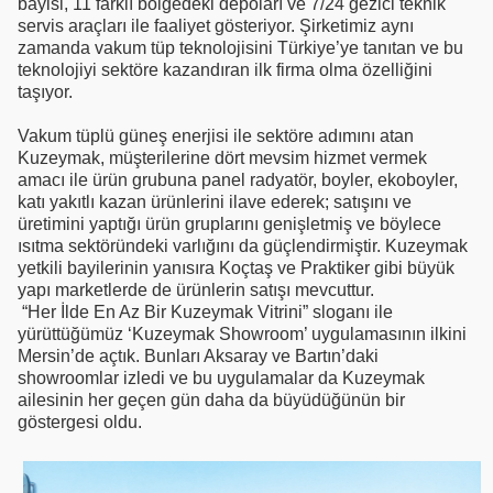
bayisi, 11 farklı bölgedeki depoları ve 7/24 gezici teknik
servis araçları ile faaliyet gösteriyor. Şirketimiz aynı
zamanda vakum tüp teknolojisini Türkiye’ye tanıtan ve bu
teknolojiyi sektöre kazandıran ilk firma olma özelliğini
taşıyor.
Vakum tüplü güneş enerjisi ile sektöre adımını atan
Kuzeymak, müşterilerine dört mevsim hizmet vermek
amacı ile ürün grubuna panel radyatör, boyler, ekoboyler,
katı yakıtlı kazan ürünlerini ilave ederek; satışını ve
üretimini yaptığı ürün gruplarını genişletmiş ve böylece
ısıtma sektöründeki varlığını da güçlendirmiştir. Kuzeymak
yetkili bayilerinin yanısıra Koçtaş ve Praktiker gibi büyük
yapı marketlerde de ürünlerin satışı mevcuttur.
“Her İlde En Az Bir Kuzeymak Vitrini” sloganı ile
yürüttüğümüz ‘Kuzeymak Showroom’ uygulamasının ilkini
Mersin’de açtık. Bunları Aksaray ve Bartın’daki
showroomlar izledi ve bu uygulamalar da Kuzeymak
ailesinin her geçen gün daha da büyüdüğünün bir
göstergesi oldu.