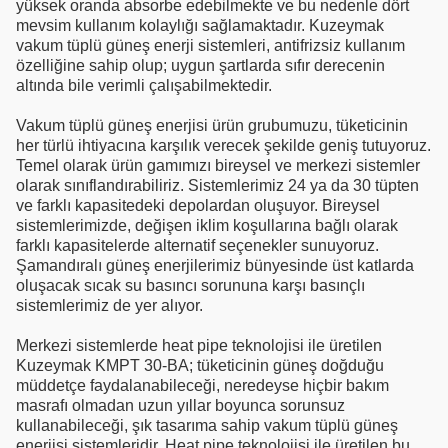
yüksek oranda absorbe edebilmekte ve bu nedenle dört
mevsim kullanım kolaylığı sağlamaktadır. Kuzeymak
vakum tüplü güneş enerji sistemleri, antifrizsiz kullanım
özelliğine sahip olup; uygun şartlarda sıfır derecenin
altında bile verimli çalışabilmektedir.
Vakum tüplü güneş enerjisi ürün grubumuzu, tüketicinin
her türlü ihtiyacına karşılık verecek şekilde geniş tutuyoruz.
Temel olarak ürün gamımızı bireysel ve merkezi sistemler
olarak sınıflandırabiliriz. Sistemlerimiz 24 ya da 30 tüpten
ve farklı kapasitedeki depolardan oluşuyor. Bireysel
sistemlerimizde, değişen iklim koşullarına bağlı olarak
farklı kapasitelerde alternatif seçenekler sunuyoruz.
Şamandıralı güneş enerjilerimiz bünyesinde üst katlarda
oluşacak sıcak su basıncı sorununa karşı basınçlı
sistemlerimiz de yer alıyor.
Merkezi sistemlerde heat pipe teknolojisi ile üretilen
Kuzeymak KMPT 30-BA; tüketicinin güneş doğduğu
müddetçe faydalanabileceği, neredeyse hiçbir bakım
masrafı olmadan uzun yıllar boyunca sorunsuz
kullanabileceği, şık tasarıma sahip vakum tüplü güneş
enerjisi sistemleridir. Heat pipe teknolojisi ile üretilen bu