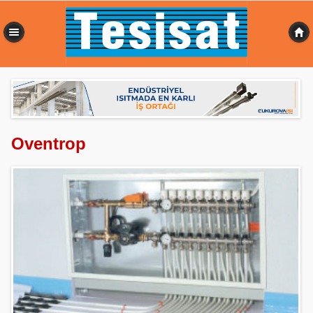
0,352 sn
Oventrop