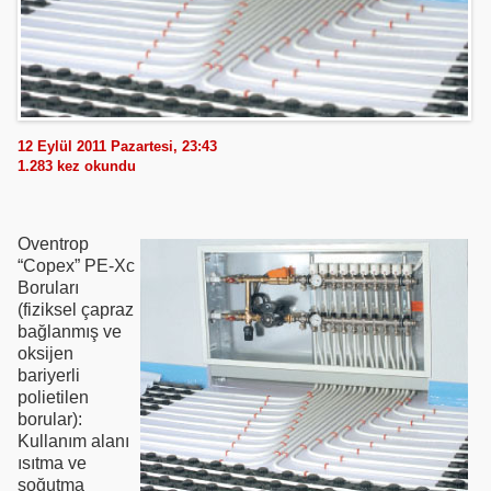
12 Eylül 2011 Pazartesi, 23:43
1.283
kez okundu
Oventrop
“Copex” PE-Xc
Boruları
(fiziksel çapraz
bağlanmış ve
oksijen
bariyerli
polietilen
borular):
Kullanım alanı
ısıtma ve
soğutma