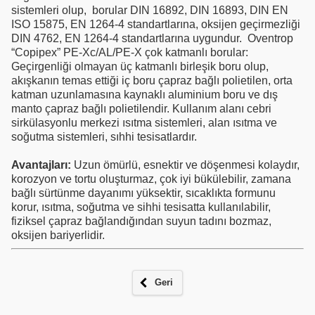
sistemleri olup, borular DIN 16892, DIN 16893, DIN EN
ISO 15875, EN 1264-4 standartlarına, oksijen geçirmezliği
DIN 4762, EN 1264-4 standartlarına uygundur. Oventrop
“Copipex” PE-Xc/AL/PE-X çok katmanlı borular:
Geçirgenliği olmayan üç katmanlı birleşik boru olup,
akışkanın temas ettiği iç boru çapraz bağlı polietilen, orta
katman uzunlamasına kaynaklı aluminium boru ve dış
manto çapraz bağlı polietilendir. Kullanım alanı cebri
sirkülasyonlu merkezi ısıtma sistemleri, alan ısıtma ve
soğutma sistemleri, sıhhi tesisatlardır.
Avantajları:
Uzun ömürlü, esnektir ve döşenmesi kolaydır,
korozyon ve tortu oluşturmaz, çok iyi bükülebilir, zamana
bağlı sürtünme dayanımı yüksektir, sıcaklıkta formunu
korur, ısıtma, soğutma ve sihhi tesisatta kullanılabilir,
fiziksel çapraz bağlandığından suyun tadını bozmaz,
oksijen bariyerlidir.
Geri