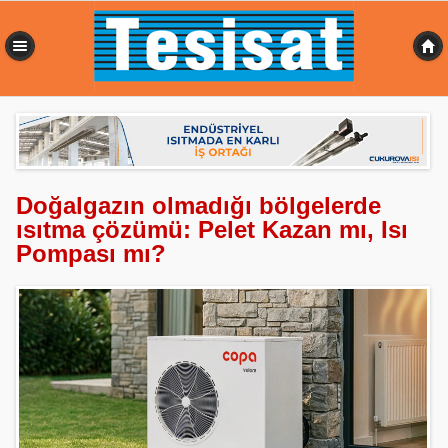
0,379 sn
Doğalgazın olmadığı bölgelerde
ısıtma çözümü: Pelet Kazan mı, Isı
Pompası mı?