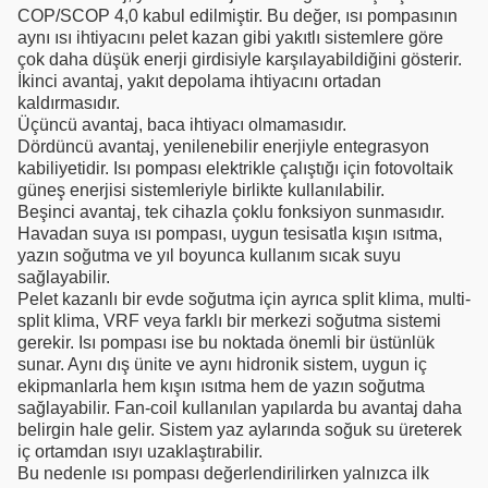
COP/SCOP 4,0 kabul edilmiştir. Bu değer, ısı pompasının
aynı ısı ihtiyacını pelet kazan gibi yakıtlı sistemlere göre
çok daha düşük enerji girdisiyle karşılayabildiğini gösterir.
İkinci avantaj, yakıt depolama ihtiyacını ortadan
kaldırmasıdır.
Üçüncü avantaj, baca ihtiyacı olmamasıdır.
Dördüncü avantaj, yenilenebilir enerjiyle entegrasyon
kabiliyetidir. Isı pompası elektrikle çalıştığı için fotovoltaik
güneş enerjisi sistemleriyle birlikte kullanılabilir.
Beşinci avantaj, tek cihazla çoklu fonksiyon sunmasıdır.
Havadan suya ısı pompası, uygun tesisatla kışın ısıtma,
yazın soğutma ve yıl boyunca kullanım sıcak suyu
sağlayabilir.
Pelet kazanlı bir evde soğutma için ayrıca split klima, multi-
split klima, VRF veya farklı bir merkezi soğutma sistemi
gerekir. Isı pompası ise bu noktada önemli bir üstünlük
sunar. Aynı dış ünite ve aynı hidronik sistem, uygun iç
ekipmanlarla hem kışın ısıtma hem de yazın soğutma
sağlayabilir. Fan-coil kullanılan yapılarda bu avantaj daha
belirgin hale gelir. Sistem yaz aylarında soğuk su üreterek
iç ortamdan ısıyı uzaklaştırabilir.
Bu nedenle ısı pompası değerlendirilirken yalnızca ilk