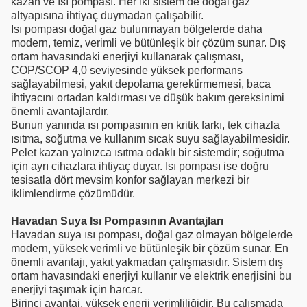
kazan ve ısı pompası. Her iki sistem de doğal gaz
altyapısına ihtiyaç duymadan çalışabilir.
Isı pompası doğal gaz bulunmayan bölgelerde daha
modern, temiz, verimli ve bütünleşik bir çözüm sunar. Dış
ortam havasındaki enerjiyi kullanarak çalışması,
COP/SCOP 4,0 seviyesinde yüksek performans
sağlayabilmesi, yakıt depolama gerektirmemesi, baca
ihtiyacını ortadan kaldırması ve düşük bakım gereksinimi
önemli avantajlardır.
Bunun yanında ısı pompasının en kritik farkı, tek cihazla
ısıtma, soğutma ve kullanım sıcak suyu sağlayabilmesidir.
Pelet kazan yalnızca ısıtma odaklı bir sistemdir; soğutma
için ayrı cihazlara ihtiyaç duyar. Isı pompası ise doğru
tesisatla dört mevsim konfor sağlayan merkezi bir
iklimlendirme çözümüdür.
Havadan Suya Isı Pompasının Avantajları
Havadan suya ısı pompası, doğal gaz olmayan bölgelerde
modern, yüksek verimli ve bütünleşik bir çözüm sunar. En
önemli avantajı, yakıt yakmadan çalışmasıdır. Sistem dış
ortam havasındaki enerjiyi kullanır ve elektrik enerjisini bu
enerjiyi taşımak için harcar.
Birinci avantaj, yüksek enerji verimliliğidir. Bu çalışmada