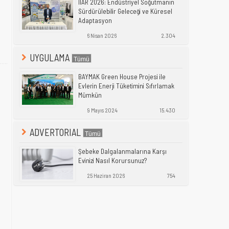
IIAR 2026: Endüstriyel Soğutmanın
Sürdürülebilir Geleceği ve Küresel
Adaptasyon
6 Nisan 2026
2.304
UYGULAMA
BAYMAK Green House Projesi ile
Evlerin Enerji Tüketimini Sıfırlamak
Mümkün
9 Mayıs 2024
15.430
ADVERTORIAL
Şebeke Dalgalanmalarına Karşı
Evinizi Nasıl Korursunuz?
25 Haziran 2026
754