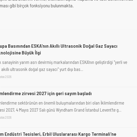
ması gibi birçok fonksiyonu bulunmakta.
upa Basınından ESKA'nın Akıllı Ultrasonik Doğal Gaz Sayacı
nolojisine Büyük İlgi
 sanayinin yarım asrı devirmiş markalarından ESKA'nın geliştirdiği "yerli ve
i akıllı ultrasonik doğal gaz sayacı" yurt dışı bas...
stos 2026
imlendirme zirvesi 2027 için geri sayım başladı
imlendirme sektörünün en önemli buluşmalarından biri olan İklimlendirme
vesi 2027, 4 Mayıs 2027 Salı günü Wyndham Grand İstanbul Levent'te g...
stos 2026
m Endüstri Tesisleri, Erbil Uluslararası Kargo Terminali'ne