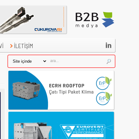

Vİ
İLETİŞİM