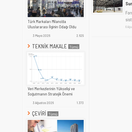
Sun
For
sist
Türk Markaları Milano'da
Uluslararası İlginin Odağı Oldu
6 Ağu
3 Mayıs 2026
2.625
TEKNİK MAKALE
Veri Merkezlerinin Yükselişi ve
Soğutmanın Stratejik Önemi
3 Ağustos 2026
1.373
ÇEVİRİ