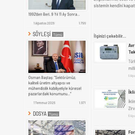
sistemin kendini kapat
1992'den Beri, 9 Yıl 11 Ay Sonra...
1 Ağustos 2026
1.796
SÖYLEŞİ
İlginizi çekebilir...
Avr
Tek
Türk
mill
6 Ağu
Osman Baştaş; "Sektörümüz,
kaliteli üretim altyapısı ve
mühendislik kabiliyetiyle küresel
İkl
pazarlardaki konumunu..."
İkl
1 Temmuz 2026
1.971
Zir
DOSYA
6 Ağu
For