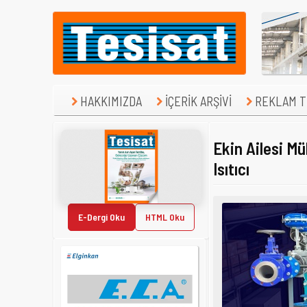
HAKKIMIZDA
İÇERİK ARŞİVİ
REKLAM TE
Ekin Ailesi Mü
Isıtıcı
E-Dergi Oku
HTML Oku