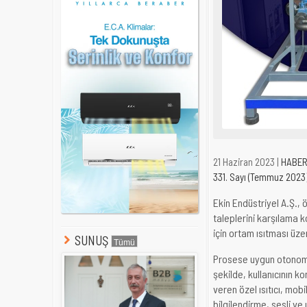
21 Haziran 2023 |
HABE
331. Sayı (Temmuz 2023
Ekin Endüstriyel A.Ş.,
taleplerini karşılama k
için ortam ısıtması üzer
SUNUŞ
Prosese uygun otonom s
şekilde, kullanıcının k
veren özel ısıtıcı, mo
bilgilendirme, sesli v