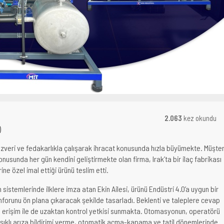
R
2.063
kez okundu
)
 özveri ve fedakarlıkla çalışarak ihracat konusunda hızla büyümekte. Müşter
onusunda her gün kendini geliştirmekte olan firma, Irak’ta bir ilaç fabrikası
ine özel imal ettiği ürünü teslim etti.
istemlerinde ilklere imza atan Ekin Ailesi, ürünü Endüstri 4.0’a uygun bir
onforunu ön plana çıkaracak şekilde tasarladı. Beklenti ve taleplere cevap
bil erişim ile de uzaktan kontrol yetkisi sunmakta. Otomasyonun, operatörü
e ışıklı arıza bildirimi verme, otomatik açma-kapama ve tatil dönemlerinde