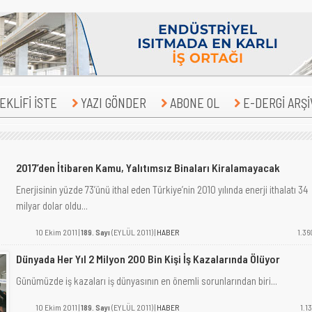
KLİFİ İSTE
YAZI GÖNDER
ABONE OL
E-DERGİ ARŞİ
2017’den İtibaren Kamu, Yalıtımsız Binaları Kiralamayacak
Enerjisinin yüzde 73’ünü ithal eden Türkiye’nin 2010 yılında enerji ithalatı 34
milyar dolar oldu...
10 Ekim 2011 |
189. Sayı
(EYLÜL 2011) |
HABER
1.36
Dünyada Her Yıl 2 Milyon 200 Bin Kişi İş Kazalarında Ölüyor
Günümüzde iş kazaları iş dünyasının en önemli sorunlarından biri...
10 Ekim 2011 |
189. Sayı
(EYLÜL 2011) |
HABER
1.13