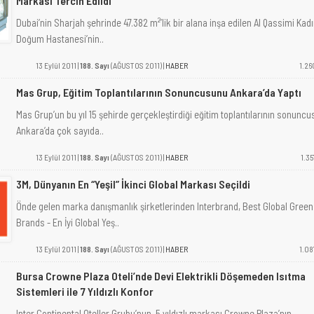
Markası Tercih Edildi
Dubai’nin Sharjah şehrinde 47.382 m²’lik bir alana inşa edilen Al Qassimi Kad
Doğum Hastanesi’nin..
13 Eylül 2011 |
188. Sayı
(AĞUSTOS 2011) |
HABER
1.26
Mas Grup, Eğitim Toplantılarının Sonuncusunu Ankara’da Yaptı
Mas Grup’un bu yıl 15 şehirde gerçekleştirdiği eğitim toplantılarının sonuncu
Ankara’da çok sayıda..
13 Eylül 2011 |
188. Sayı
(AĞUSTOS 2011) |
HABER
1.35
3M, Dünyanın En “Yeşil” İkinci Global Markası Seçildi
Önde gelen marka danışmanlık şirketlerinden Interbrand, Best Global Green
Brands - En İyi Global Yeş..
13 Eylül 2011 |
188. Sayı
(AĞUSTOS 2011) |
HABER
1.08
Bursa Crowne Plaza Oteli’nde Devi Elektrikli Döşemeden Isıtma
Sistemleri ile 7 Yıldızlı Konfor
Inter Continental Oteller Grubu’nun, 5 yıldızlı markası Crowne Plaza’nın