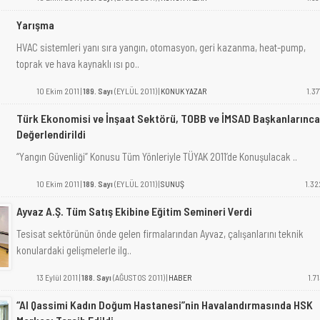
Yarışma
HVAC sistemleri yanı sıra yangın, otomasyon, geri kazanma, heat-pump,
toprak ve hava kaynaklı ısı po..
10 Ekim 2011 |
189. Sayı
(EYLÜL 2011) |
KONUK YAZAR
1.37
Türk Ekonomisi ve İnşaat Sektörü, TOBB ve İMSAD Başkanlarınca
Değerlendirildi
“Yangın Güvenliği” Konusu Tüm Yönleriyle TÜYAK 2011’de Konuşulacak ..
10 Ekim 2011 |
189. Sayı
(EYLÜL 2011) |
SUNUŞ
1.32
Ayvaz A.Ş. Tüm Satış Ekibine Eğitim Semineri Verdi
Tesisat sektörünün önde gelen firmalarından Ayvaz, çalışanlarını teknik
konulardaki gelişmelerle ilg..
13 Eylül 2011 |
188. Sayı
(AĞUSTOS 2011) |
HABER
1.71
“Al Qassimi Kadın Doğum Hastanesi”nin Havalandırmasında HSK