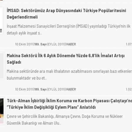
İMSAD: Sektörümüz Arap Dünyasındaki Türkiye Popülaritesini
Değerlendirmeli
İnşaat Malzemesi Sanayicileri Derneği’nin (İMSAD) yayınladığı Türkiye’nin ilk
detaylı aylık inşaat s..
10 Ekim 2011 |
189. Sayı
(EYLÜL 2011) |
HABER
1.07
Makina Sektörü İlk 6 Aylık Dönemde Yüzde 6,8’lik İmalat Artışı
Sağladı
Makina sektöründe ara malı ithalatının azaltılmasını sınırlayan bazı etkenler
bulunmaktadır ve bu et..
10 Ekim 2011 |
189. Sayı
(EYLÜL 2011) |
HABER
1.02
Türk-Alman İşbirliği İklim Koruma ve Karbon Piyasası Çalıştayı’n
“Türkiye İklim Değişikliği Eylem Planı” Anlatıldı
Çevre ve Şehircilik Bakanlığı, Almanya Çevre, Doğa Koruma ve Nükleer
Güvenlik Bakanlığı ve Alman Ulu..