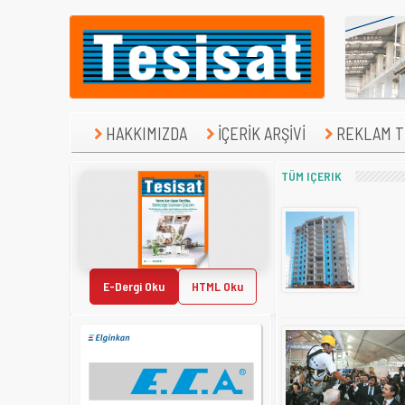
HAKKIMIZDA
İÇERİK ARŞİVİ
REKLAM TE
TÜM IÇERIK
E-Dergi Oku
HTML Oku