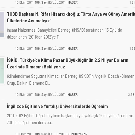
10 Ekim 2011 |
189. Sayı
(EYLÜL 2011) |
HABER
1.81
TOBB Başkanı M. Rifat Hisarcıklıoğlu: “Orta Asya ve Güney Ameri
Ülkelerine Açılmalıyız”
İnşaat Malzemesi Sanayicileri Derneği (İMSAD) tarafından, 15 Eylül’de
düzenlenen “2011’den 2012’ye T..
10 Ekim 2011 |
189. Sayı
(EYLÜL 2011) |
HABER
1.36
İSKİD: Türkiye’de Klima Pazar Büyüklüğünün 2,2 Milyar Doların
Üzerinde Olmasını Bekliyoruz
İklimlendirme Soğutma Klimacılar Derneği (İSKİD)’in Arçelik, Bosch -Siemen
Grup, Daikin, Diamond El..
10 Ekim 2011 |
189. Sayı
(EYLÜL 2011) |
HABER
2.38
İngilizce Eğitim ve Yurtdışı Üniversitelerde Öğrenim
2011-2012 Eğitim-Öğretim yılının başlamasıyla yaklaşık 16 milyon öğrenci ve
700 bin öğretmen ders ba..
10 Ekim 2011 |
189. Sayı
(EYLÜL 2011) |
KONUK YAZAR
1.53