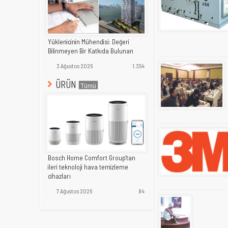
Yüklenicinin Mühendisi: Değeri
Bilinmeyen Bir Katkıda Bulunan
3 Ağustos 2026
1.354
ÜRÜN
Bosch Home Comfort Group'tan
ileri teknoloji hava temizleme
cihazları
7 Ağustos 2026
84