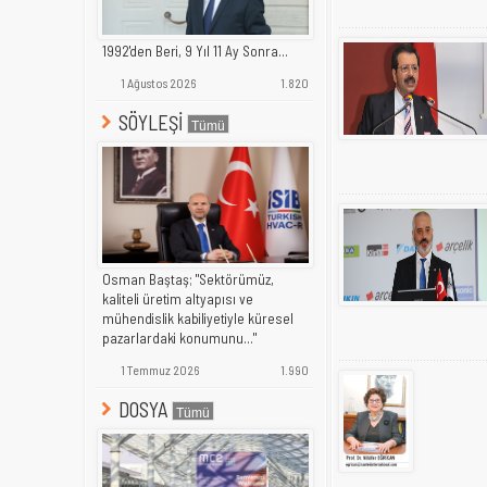
1992'den Beri, 9 Yıl 11 Ay Sonra...
1 Ağustos 2026
1.820
SÖYLEŞİ
Osman Baştaş; "Sektörümüz,
kaliteli üretim altyapısı ve
mühendislik kabiliyetiyle küresel
pazarlardaki konumunu..."
1 Temmuz 2026
1.990
DOSYA