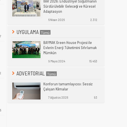
IIAR 2026: Endüstriyel Soğutmanın
Sürdürülebilir Geleceği ve Küresel
Adaptasyon
6 Nisan 2026
2.312
UYGULAMA
7
BAYMAK Green House Projesi ile
Evlerin Enerji Tüketimini Sıfırlamak
Mümkün
9 Mayıs 2024
15.453
ADVERTORIAL
2
Konforun tamamlayıcısı: Sessiz
Çalışan Klimalar
7 Ağustos 2026
93
5