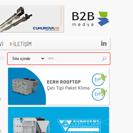

Vİ
İLETİŞİM
0
1