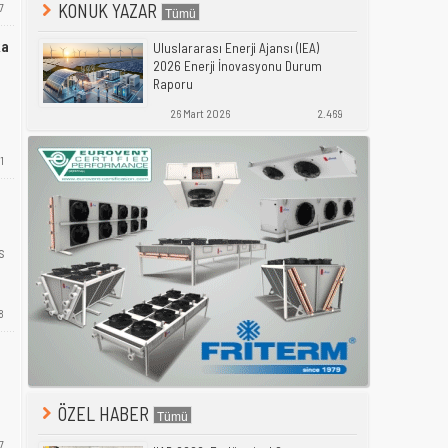
KONUK YAZAR
7
ka
Uluslararası Enerji Ajansı (IEA)
2026 Enerji İnovasyonu Durum
Raporu
26 Mart 2026
2.469
1
s
8
ÖZEL HABER
7