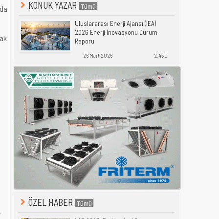
KONUK YAZAR
nda
Uluslararası Enerji Ajansı (IEA)
2026 Enerji İnovasyonu Durum
rak
Raporu
26 Mart 2026
2.430
ÖZEL HABER
i