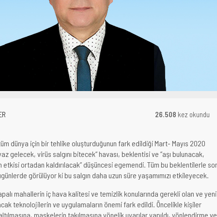
ER
26.508
kez okundu
tüm dünya için bir tehlike oluşturduğunun fark edildiği Mart- Mayıs 2020
z gelecek, virüs salgını bitecek” havası, beklentisi ve ”aşı bulunacak,
 etkisi ortadan kaldırılacak” düşüncesi egemendi. Tüm bu beklentilerle so
 bugünlerde görülüyor ki bu salgın daha uzun süre yaşamımızı etkileyecek.
apalı mahallerin iç hava kalitesi ve temizlik konularında gerekli olan ve yeni
cak teknolojilerin ve uygulamaların önemi fark edildi. Öncelikle kişiler
ltılmasına, maskelerin takılmasına yönelik uyarılar yapıldı, yönlendirme ve