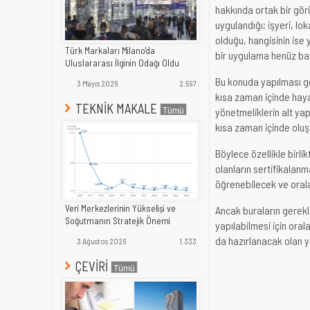
hakkında ortak bir gör
uygulandığı; işyeri, lo
olduğu, hangisinin ise 
Türk Markaları Milano'da
bir uygulama henüz baş
Uluslararası İlginin Odağı Oldu
Bu konuda yapılması ge
3 Mayıs 2026
2.597
kısa zaman içinde hayat
TEKNİK MAKALE
yönetmeliklerin alt yapı
kısa zaman içinde oluşt
Böylece özellikle birli
olanların sertifikalanm
öğrenebilecek ve oralar
Veri Merkezlerinin Yükselişi ve
Ancak buraların gerekl
Soğutmanın Stratejik Önemi
yapılabilmesi için orala
da hazırlanacak olan yö
3 Ağustos 2026
1.333
ÇEVİRİ