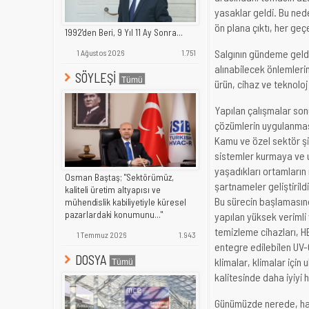
yasaklar geldi. Bu ned
ön plana çıktı, her geç
1992'den Beri, 9 Yıl 11 Ay Sonra...
Salgının gündeme geldiğ
1 Ağustos 2026
1.751
alınabilecek önlemler
SÖYLEŞİ
ürün, cihaz ve teknoloj
Yapılan çalışmalar sonu
çözümlerin uygulanmas
Kamu ve özel sektör şi
sistemler kurmaya ve 
yaşadıkları ortamların 
Osman Baştaş; "Sektörümüz,
şartnameler geliştiril
kaliteli üretim altyapısı ve
Bu sürecin başlamasınd
mühendislik kabiliyetiyle küresel
pazarlardaki konumunu..."
yapılan yüksek verimli 
temizleme cihazları, H
1 Temmuz 2026
1.943
entegre edilebilen UV-C
DOSYA
klimalar, klimalar için
kalitesinde daha iyiyi
Günümüzde nerede, hang