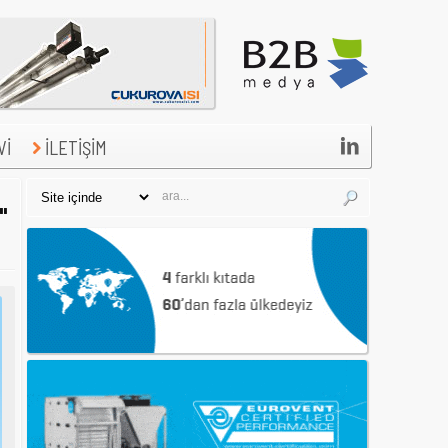

Vİ
İLETİŞİM
"