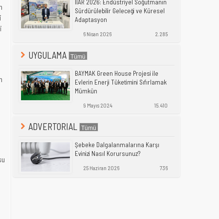
IIAR 2026: Endüstriyel Soğutmanın
n
Sürdürülebilir Geleceği ve Küresel
i
Adaptasyon
i
6 Nisan 2026
2.285
UYGULAMA
BAYMAK Green House Projesi ile
n
Evlerin Enerji Tüketimini Sıfırlamak
Mümkün
9 Mayıs 2024
15.410
ADVERTORIAL
Şebeke Dalgalanmalarına Karşı
Evinizi Nasıl Korursunuz?
su
25 Haziran 2026
736