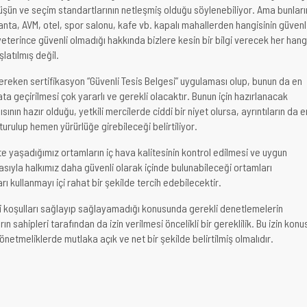
üşün ve seçim standartlarının netleşmiş olduğu söylenebiliyor. Ama bunları
kanta, AVM, otel, spor salonu, kafe vb. kapalı mahallerden hangisinin güvenl
yeterince güvenli olmadığı hakkında bizlere kesin bir bilgi verecek her hang
latılmış değil.
reken sertifikasyon “Güvenli Tesis Belgesi” uygulaması olup, bunun da en
a geçirilmesi çok yararlı ve gerekli olacaktır. Bunun için hazırlanacak
sının hazır olduğu, yetkili mercilerde ciddi bir niyet olursa, ayrıntıların da e
urulup hemen yürürlüğe girebileceği belirtiliyor.
kte yaşadığımız ortamların iç hava kalitesinin kontrol edilmesi ve uygun
asıyla halkımız daha güvenli olarak içinde bulunabileceği ortamları
ı kullanmayı içi rahat bir şekilde tercih edebilecektir.
i koşulları sağlayıp sağlayamadığı konusunda gerekli denetlemelerin
rın sahipleri tarafından da izin verilmesi öncelikli bir gereklilik. Bu izin konu
netmeliklerde mutlaka açık ve net bir şekilde belirtilmiş olmalıdır.