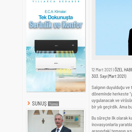
12 Mart 2021 |
ÖZEL HAB
303. Sayı (Mart 2021)
Salgının duyulduğu ve 
döneminde herkeste “ya
uygulanacak ve virüsün
SUNUŞ
bir yılı geçirdik. Ama
Bu süreçte ilk olarak k
inovasyonlarla yaratıla
arasındaki temasın aza