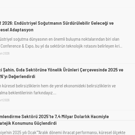
R 2026: Endüstriyel Soğutmanın Sürdürülebilir Geleceği ve
resel Adaptasyon
üstriyel soğutma dünyasının en önemli buluşma noktalarından biri olan
 Conference & Expo, bu yıl da sektörün teknolojik rotasını belirleyen kri...
san 2026
i Şahin, Gıda Sektörüne Yönelik Ürünleri Çerçevesinde 2025 ve
6'yı Değerlendirdi
 küresel belirsizliklerin hem de yerel ekonomideki belirsizliklerin ve
lma beklentilerinin farkındayız....
art 2026
imlendirme Sektörü 2025'te 7,4 Milyar Dolarlık Hacmiyle
atejik Konumunu Güçlendirdi
kiye'nin 2025 yılı Ocak""Aralık dönemi ihracat performansı, küresel ölçekte