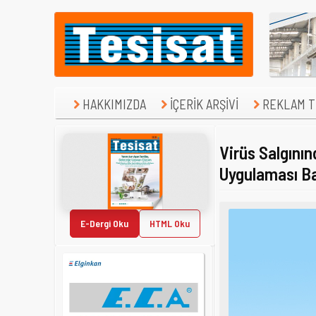
HAKKIMIZDA
İÇERİK ARŞİVİ
REKLAM TE
Virüs Salgının
Uygulaması Baş
E-Dergi Oku
HTML Oku