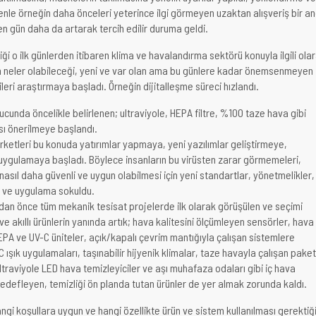
enle örneğin daha önceleri yeterince ilgi görmeyen uzaktan alışveriş bir a
en gün daha da artarak tercih edilir duruma geldi.
i o ilk günlerden itibaren klima ve havalandırma sektörü konuyla ilgili ola
in neler olabileceği, yeni ve var olan ama bu günlere kadar önemsenmeyen
ileri araştırmaya başladı. Örneğin dijitalleşme süreci hızlandı.
cunda öncelikle belirlenen; ultraviyole, HEPA filtre, %100 taze hava gibi
ı önerilmeye başlandı.
rketleri bu konuda yatırımlar yapmaya, yeni yazılımlar geliştirmeye,
uygulamaya başladı. Böylece insanların bu virüsten zarar görmemeleri,
nasıl daha güvenli ve uygun olabilmesi için yeni standartlar, yönetmelikler,
di ve uygulama sokuldu.
an önce tüm mekanik tesisat projelerde ilk olarak görüşülen ve seçimi
ve akıllı ürünlerin yanında artık; hava kalitesini ölçümleyen sensörler, hava
EPA ve UV-C üniteler, açık/kapalı çevrim mantığıyla çalışan sistemlere
 ışık uygulamaları, taşınabilir hijyenik klimalar, taze havayla çalışan paket
 ultraviyole LED hava temizleyiciler ve aşı muhafaza odaları gibi iç hava
 hedefleyen, temizliği ön planda tutan ürünler de yer almak zorunda kaldı.
i koşullara uygun ve hangi özellikte ürün ve sistem kullanılması gerektiğ