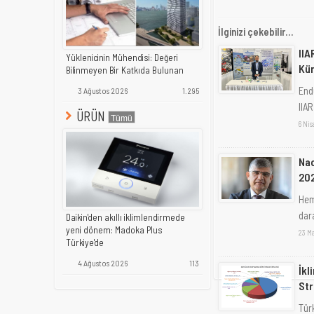
İlginizi çekebilir...
IIA
Yüklenicinin Mühendisi: Değeri
Kü
Bilinmeyen Bir Katkıda Bulunan
End
3 Ağustos 2026
1.295
IIAR
ÜRÜN
6 Ni
Nac
202
Hem
dara
Daikin'den akıllı iklimlendirmede
yeni dönem: Madoka Plus
23 M
Türkiye'de
4 Ağustos 2026
113
İkl
Str
Tür