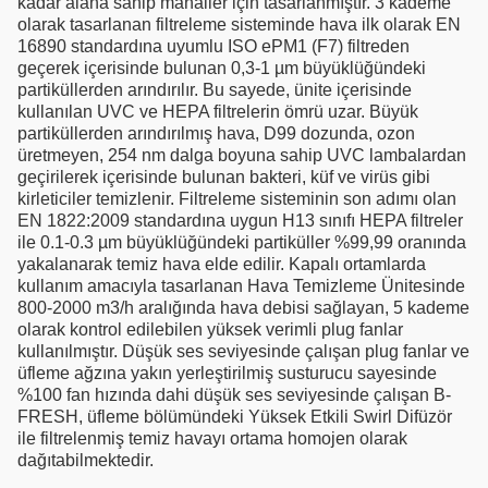
kadar alana sahip mahaller için tasarlanmıştır. 3 kademe
olarak tasarlanan filtreleme sisteminde hava ilk olarak EN
16890 standardına uyumlu ISO ePM1 (F7) filtreden
geçerek içerisinde bulunan 0,3-1 µm büyüklüğündeki
partiküllerden arındırılır. Bu sayede, ünite içerisinde
kullanılan UVC ve HEPA filtrelerin ömrü uzar. Büyük
partiküllerden arındırılmış hava, D99 dozunda, ozon
üretmeyen, 254 nm dalga boyuna sahip UVC lambalardan
geçirilerek içerisinde bulunan bakteri, küf ve virüs gibi
kirleticiler temizlenir. Filtreleme sisteminin son adımı olan
EN 1822:2009 standardına uygun H13 sınıfı HEPA filtreler
ile 0.1-0.3 µm büyüklüğündeki partiküller %99,99 oranında
yakalanarak temiz hava elde edilir. Kapalı ortamlarda
kullanım amacıyla tasarlanan Hava Temizleme Ünitesinde
800-2000 m3/h aralığında hava debisi sağlayan, 5 kademe
olarak kontrol edilebilen yüksek verimli plug fanlar
kullanılmıştır. Düşük ses seviyesinde çalışan plug fanlar ve
üfleme ağzına yakın yerleştirilmiş susturucu sayesinde
%100 fan hızında dahi düşük ses seviyesinde çalışan B-
FRESH, üfleme bölümündeki Yüksek Etkili Swirl Difüzör
ile filtrelenmiş temiz havayı ortama homojen olarak
dağıtabilmektedir.