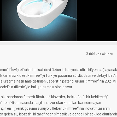
3.069
kez okundu
ucidi İsviçreli sıhhi tesisat devi Geberit, banyoda ultra hijyen sağlayacak
 kanalsız klozet Rimfree®’yi Türkiye pazarına sürdü. Uzun ve detaylı bir Ar
 üretime hazır hale getirilen Geberit’in patentli ürünü Rimfree®’nin 2021 yıl
odelinin tüketiciyle buluşturulması planlanıyor.
k tasarlanan Geberit Rimfree® klozetler, bakterilerin birikebileceği,
i, temizlik esnasında ulaşılması zor olan kanalları barındırmayan
 için en hijyenik çözümü sunuyor. Geberit Rimfree®’nin inovatif tasarımı
gelen su, klozetin iki tarafından simetrik ve dengeli bir şekilde akıtılarak