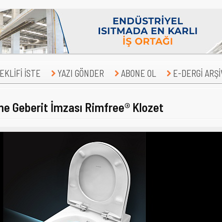
KLİFİ İSTE
YAZI GÖNDER
ABONE OL
E-DERGİ ARŞİ
ne Geberit İmzası Rimfree® Klozet