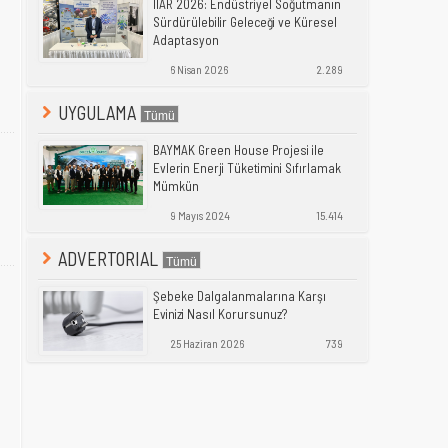
IIAR 2026: Endüstriyel Soğutmanın
Sürdürülebilir Geleceği ve Küresel
Adaptasyon
6 Nisan 2026
2.289
UYGULAMA
BAYMAK Green House Projesi ile
Evlerin Enerji Tüketimini Sıfırlamak
Mümkün
9 Mayıs 2024
15.414
ADVERTORIAL
Şebeke Dalgalanmalarına Karşı
Evinizi Nasıl Korursunuz?
25 Haziran 2026
739