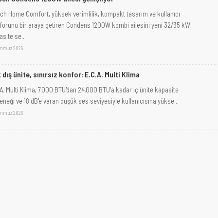
ch Home Comfort, yüksek verimlilik, kompakt tasarım ve kullanıcı
forunu bir araya getiren Condens 1200W kombi ailesini yeni 32/35 kW
site se...
emmuz 2026
 dış ünite, sınırsız konfor: E.C.A. Multi Klima
.A. Multi Klima, 7.000 BTU'dan 24.000 BTU'a kadar iç ünite kapasite
eneği ve 18 dB'e varan düşük ses seviyesiyle kullanıcısına yükse...
emmuz 2026