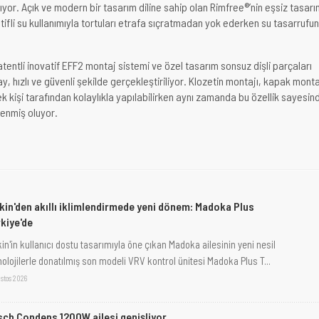
ıyor. Açık ve modern bir tasarım diline sahip olan Rimfree®’nin eşsiz tasarı
atifli su kullanımıyla tortuları etrafa sıçratmadan yok ederken su tasarrufu
tentli inovatif EFF2 montaj sistemi ve özel tasarım sonsuz dişli parçaları
, hızlı ve güvenli şekilde gerçekleştiriliyor. Klozetin montajı, kapak mont
 tek kişi tarafından kolaylıkla yapılabilirken aynı zamanda bu özellik sayesin
zlenmiş oluyor.
kin'den akıllı iklimlendirmede yeni dönem: Madoka Plus
kiye'de
in'in kullanıcı dostu tasarımıyla öne çıkan Madoka ailesinin yeni nesil
nolojilerle donatılmış son modeli VRV kontrol ünitesi Madoka Plus T...
stos 2026
ch Condens 1200W ailesi genişliyor