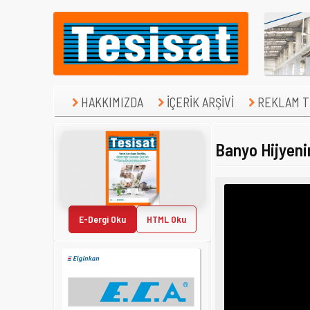
HAKKIMIZDA
İÇERİK ARŞİVİ
REKLAM TE
Banyo Hijyeni
E-Dergi Oku
HTML Oku