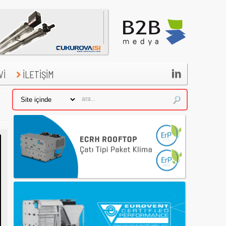

Vİ
İLETİŞİM