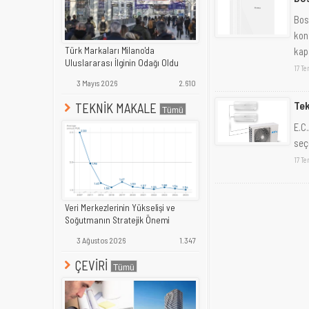
Bos
kon
kapa
Türk Markaları Milano'da
Uluslararası İlginin Odağı Oldu
17 T
3 Mayıs 2026
2.610
Tek
TEKNİK MAKALE
E.C
seç
17 T
Veri Merkezlerinin Yükselişi ve
Soğutmanın Stratejik Önemi
3 Ağustos 2026
1.347
ÇEVİRİ