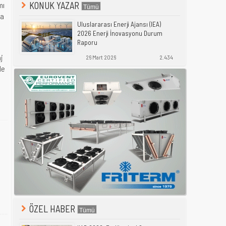
KONUK YAZAR
mı
na
Uluslararası Enerji Ajansı (IEA)
2026 Enerji İnovasyonu Durum
Raporu
aj
26 Mart 2026
2.434
de
ÖZEL HABER