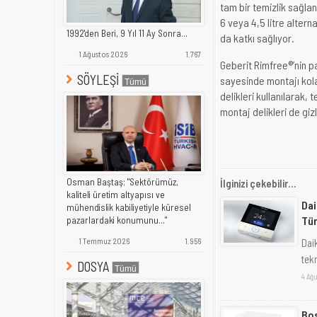
tam bir temizlik sağlan
6 veya 4,5 litre altern
1992'den Beri, 9 Yıl 11 Ay Sonra...
da katkı sağlıyor.
1 Ağustos 2026
1.767
Geberit Rimfree®’nin pa
SÖYLEŞİ
sayesinde montajı kolay
delikleri kullanılarak,
montaj delikleri de gi
Osman Baştaş; "Sektörümüz,
İlginizi çekebilir...
kaliteli üretim altyapısı ve
Dai
mühendislik kabiliyetiyle küresel
Tür
pazarlardaki konumunu..."
1 Temmuz 2026
1.956
Daik
tek
DOSYA
4 Ağu
Bos