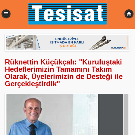
0,367 sn
Rüknettin Küçükçalı: "Kuruluştaki
Hedeflerimizin Tamamını Takım
Olarak, Üyelerimizin de Desteği ile
Gerçekleştirdik"