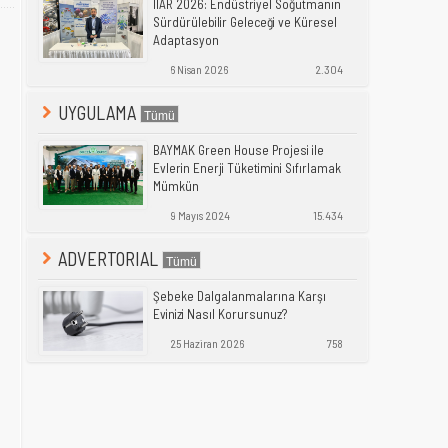
IIAR 2026: Endüstriyel Soğutmanın
Sürdürülebilir Geleceği ve Küresel
Adaptasyon
6 Nisan 2026
2.304
UYGULAMA
BAYMAK Green House Projesi ile
Evlerin Enerji Tüketimini Sıfırlamak
Mümkün
9 Mayıs 2024
15.434
ADVERTORIAL
Şebeke Dalgalanmalarına Karşı
Evinizi Nasıl Korursunuz?
25 Haziran 2026
758