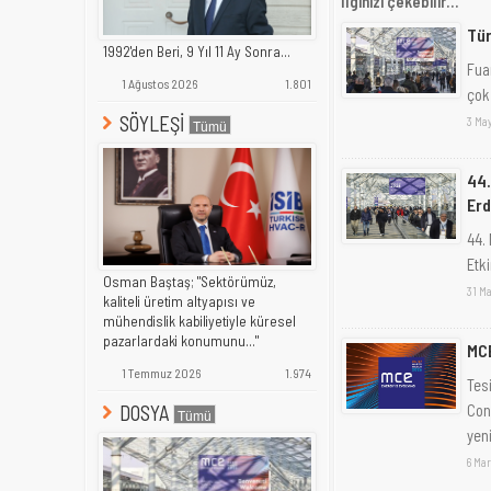
İlginizi çekebilir...
Tür
1992'den Beri, 9 Yıl 11 Ay Sonra...
Fua
1 Ağustos 2026
1.801
çok
SÖYLEŞİ
3 May
44.
Erd
44.
Etki
Osman Baştaş; "Sektörümüz,
31 Ma
kaliteli üretim altyapısı ve
mühendislik kabiliyetiyle küresel
pazarlardaki konumunu..."
MC
1 Temmuz 2026
1.974
Tes
Con
DOSYA
yeni
6 Mar