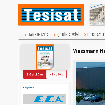
HAKKIMIZDA
İÇERİK ARŞİVİ
REKLAM TE
Viessmann Ma
E-Dergi Oku
HTML Oku