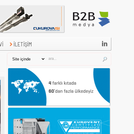

Vİ
İLETİŞİM