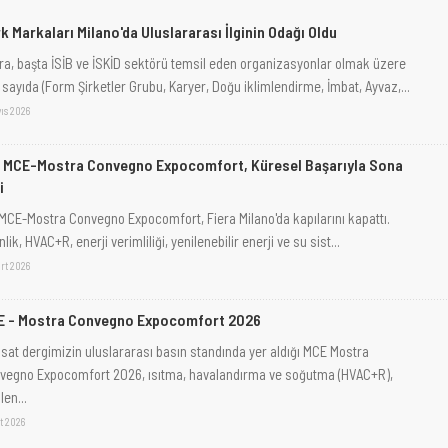
k Markaları Milano'da Uluslararası İlginin Odağı Oldu
ra, başta İSİB ve İSKİD sektörü temsil eden organizasyonlar olmak üzere
 sayıda (Form Şirketler Grubu, Karyer, Doğu iklimlendirme, İmbat, Ayvaz,...
ıs 2026
 MCE-Mostra Convegno Expocomfort, Küresel Başarıyla Sona
i
 MCE-Mostra Convegno Expocomfort, Fiera Milano'da kapılarını kapattı.
nlik, HVAC+R, enerji verimliliği, yenilenebilir enerji ve su sist...
rt 2026
E - Mostra Convegno Expocomfort 2026
isat dergimizin uluslararası basın standında yer aldığı MCE Mostra
vegno Expocomfort 2026, ısıtma, havalandırma ve soğutma (HVAC+R),
len...
t 2026