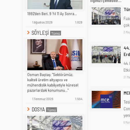
İlginizi çekebilir...
Tür
1992'den Beri, 9 Yıl 11 Ay Sonra...
Fua
1 Ağustos 2026
1.828
çok
SÖYLEŞİ
3 May
44.
Erd
44.
Etki
Osman Baştaş; "Sektörümüz,
31 Ma
kaliteli üretim altyapısı ve
mühendislik kabiliyetiyle küresel
pazarlardaki konumunu..."
MC
1 Temmuz 2026
1.994
Tes
Con
DOSYA
yeni
6 Mar