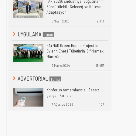
IIAR 2026: Endüstriyel Soğutmanın
Sürdürülebilir Geleceği ve Küresel
Adaptasyon
6 Nisan 2026
2.313
UYGULAMA
BAYMAK Green House Projesi ile
Evlerin Enerji Tüketimini Sıfırlamak
Mümkün
9 Mayıs 2024
15.457
ADVERTORIAL
Konforun tamamlayıcısı: Sessiz
Çalışan Klimalar
7 Ağustos 2026
107