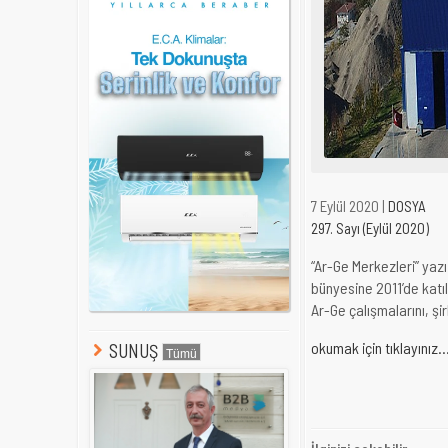
7 Eylül 2020 |
DOSYA
297. Sayı (Eylül 2020)
“Ar-Ge Merkezleri” yazı
bünyesine 2011’de katıl
Ar-Ge çalışmalarını, ş
okumak için tıklayınız..
SUNUŞ