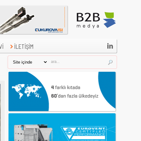

Vİ
İLETİŞİM