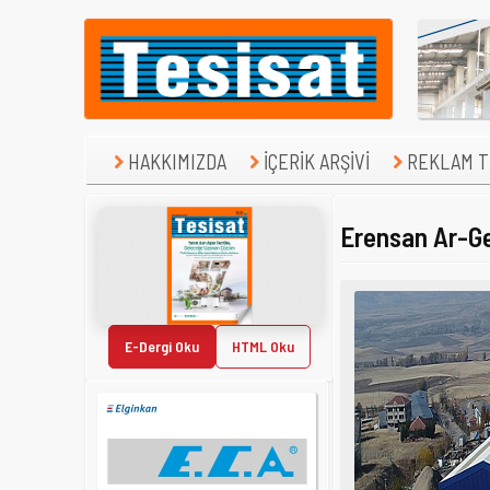
HAKKIMIZDA
İÇERİK ARŞİVİ
REKLAM TE
Erensan Ar-G
E-Dergi Oku
HTML Oku