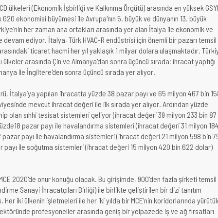
ECD ülkeleri (Ekonomik İşbirliği ve Kalkınma Örgütü) arasında en yüksek GSY
 G20 ekonomisi büyümesi ile Avrupa'nın 5. büyük ve dünyanın 13. büyük
kiye’nin her zaman ana ortakları arasında yer alan İtalya ile ekonomik ve
eye devam ediyor. İtalya, Türk HVAC-R endüstrisi için önemli bir pazarı temsil
arasındaki ticaret hacmi her yıl yaklaşık 1 milyar dolara ulaşmaktadır. Türki
ığı ülkeler arasında Çin ve Almanya'dan sonra üçüncü sırada; ihracat yaptığı
anya ile İngiltere'den sonra üçüncü sırada yer alıyor.
örü, İtalya’ya yapılan ihracatta yüzde 38 pazar payı ve 65 milyon 467 bin 1
eviyesinde mevcut ihracat değeri ile ilk sırada yer alıyor. Ardından yüzde
ip olan sıhhi tesisat sistemleri geliyor (ihracat değeri 39 milyon 233 bin 87
yüzde18 pazar payı ile havalandırma sistemleri (ihracat değeri 31 milyon 18
 pazar payı ile havalandırma sistemleri (ihracat değeri 21 milyon 598 bin 7
r payı ile soğutma sistemleri (ihracat değeri 15 milyon 420 bin 622 dolar)
CE 2020'de onur konuğu olacak. Bu girişimde, 900'den fazla şirketi temsil
irme Sanayi İhracatçıları Birliği) ile birlikte geliştirilen bir dizi tanıtım
. Her iki ülkenin işletmeleri ile her iki yılda bir MCE'nin koridorlarında yürütü
ektöründe profesyoneller arasında geniş bir yelpazede iş ve ağ fırsatları