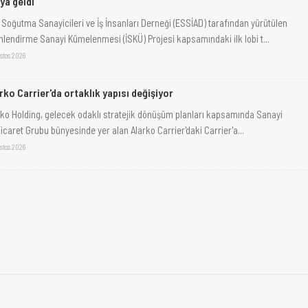
ya geldi
 Soğutma Sanayicileri ve İş İnsanları Derneği (ESSİAD) tarafından yürütülen
imlendirme Sanayi Kümelenmesi (İSKÜ) Projesi kapsamındaki ilk lobi t...
stos 2026
rko Carrier'da ortaklık yapısı değişiyor
rko Holding, gelecek odaklı stratejik dönüşüm planları kapsamında Sanayi
icaret Grubu bünyesinde yer alan Alarko Carrier'daki Carrier'a...
stos 2026