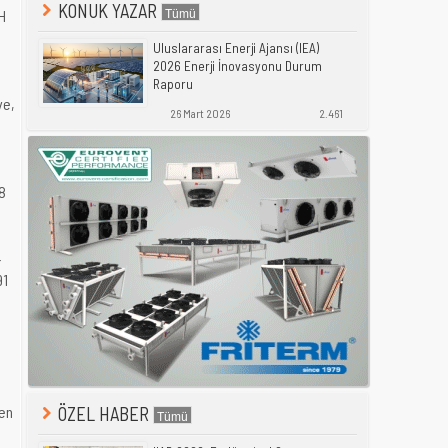
KONUK YAZAR
H
Uluslararası Enerji Ajansı (IEA)
2026 Enerji İnovasyonu Durum
Raporu
ye,
26 Mart 2026
2.461
58
4
91
len
ÖZEL HABER