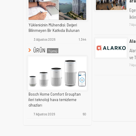
ara
Ege
İkl
Yüklenicinin Mühendisi: Değeri
7 Ağu
Bilinmeyen Bir Katkıda Bulunan
3 Ağustos 2026
1.344
Ala
ÜRÜN
Ala
ve T
7 Ağu
Bosch Home Comfort Group'tan
ileri teknoloji hava temizleme
cihazları
7 Ağustos 2026
60