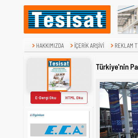
HAKKIMIZDA
İÇERİK ARŞİVİ
REKLAM TE
Türkiye'nin P
E-Dergi Oku
HTML Oku