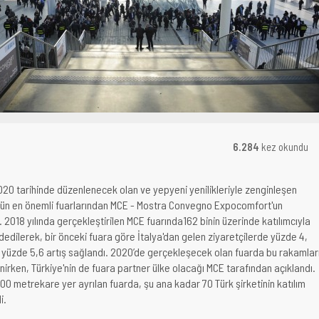
6.284
kez okundu
020 tarihinde düzenlenecek olan ve yepyeni yenilikleriyle zenginleşen
nün en önemli fuarlarından MCE - Mostra Convegno Expocomfort'un
 2018 yılında gerçekleştirilen MCE fuarında162 binin üzerinde katılımcıyla
dedilerek, bir önceki fuara göre İtalya'dan gelen ziyaretçilerde yüzde 4,
 yüzde 5,6 artış sağlandı. 2020’de gerçekleşecek olan fuarda bu rakamlar
irken, Türkiye'nin de fuara partner ülke olacağı MCE tarafından açıklandı.
600 metrekare yer ayrılan fuarda, şu ana kadar 70 Türk şirketinin katılım
i.