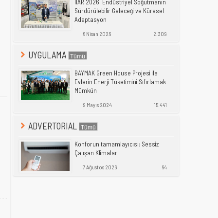
IIAR 2026: Endüstriyel Soğutmanın
Sürdürülebilir Geleceği ve Küresel
Adaptasyon
6 Nisan 2026
2.309
UYGULAMA
BAYMAK Green House Projesi ile
Evlerin Enerji Tüketimini Sıfırlamak
Mümkün
9 Mayıs 2024
15.441
ADVERTORIAL
Konforun tamamlayıcısı: Sessiz
Çalışan Klimalar
7 Ağustos 2026
64