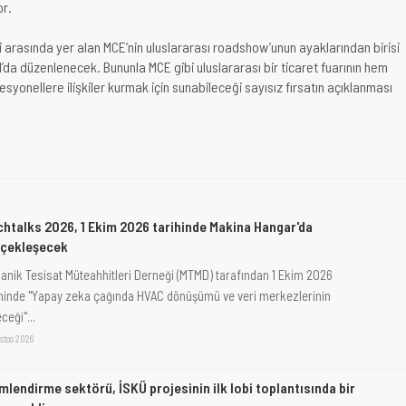
or.
ri arasında yer alan MCE’nin uluslararası roadshow’unun ayaklarından birisi
bul’da düzenlenecek. Bununla MCE gibi uluslararası bir ticaret fuarının hem
syonellere ilişkiler kurmak için sunabileceği sayısız fırsatın açıklanması
htalks 2026, 1 Ekim 2026 tarihinde Makina Hangar'da
rçekleşecek
anik Tesisat Müteahhitleri Derneği (MTMD) tarafından 1 Ekim 2026
ihinde "Yapay zeka çağında HVAC dönüşümü ve veri merkezlerinin
ceği"...
stos 2026
imlendirme sektörü, İSKÜ projesinin ilk lobi toplantısında bir