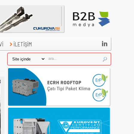

Vİ
İLETİŞİM