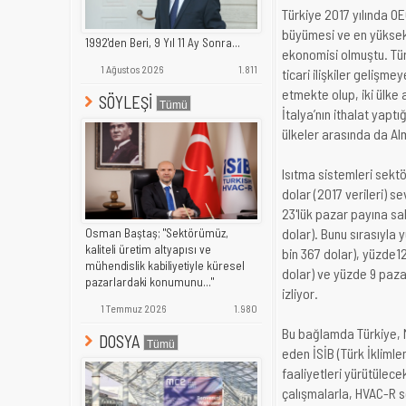
Türkiye 2017 yılında O
büyümesi ve en yüksek
1992'den Beri, 9 Yıl 11 Ay Sonra...
ekonomisi olmuştu. Tür
1 Ağustos 2026
1.811
ticari ilişkiler gelişm
etmekte olup, iki ülke 
SÖYLEŞİ
İtalya’nın ithalat yapt
ülkeler arasında da Alm
Isıtma sistemleri sekt
dolar (2017 verileri) s
23'lük pazar payına sah
dolar). Bunu sırasıyla 
Osman Baştaş; "Sektörümüz,
kaliteli üretim altyapısı ve
bin 367 dolar), yüzde12
mühendislik kabiliyetiyle küresel
dolar) ve yüzde 9 paza
pazarlardaki konumunu..."
izliyor.
1 Temmuz 2026
1.980
Bu bağlamda Türkiye, M
DOSYA
eden İSİB (Türk İklimlend
faaliyetleri yürütülecek
çalışmalarla, HVAC-R s