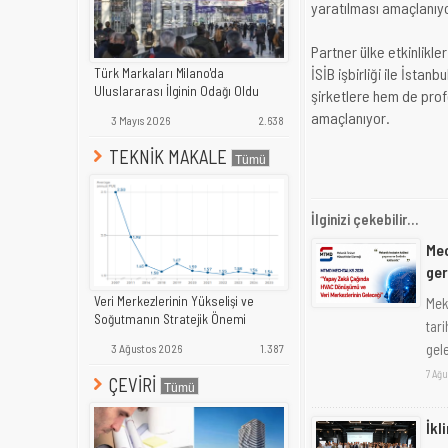
yaratılması amaçlanıy
Partner ülke etkinlikle
İSİB işbirliği ile İstan
Türk Markaları Milano'da
Uluslararası İlginin Odağı Oldu
şirketlere hem de profe
amaçlanıyor.
3 Mayıs 2026
2.638
TEKNİK MAKALE
İlginizi çekebilir...
Mec
ge
Veri Merkezlerinin Yükselişi ve
Mek
Soğutmanın Stratejik Önemi
tar
gele
3 Ağustos 2026
1.387
7 Ağu
ÇEVİRİ
İkl