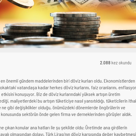
2.088
kez okundu
 en önemli gündem maddelerinden biri döviz kurları oldu. Ekonomistlerden
okaktaki vatandaşa kadar herkes döviz kurlarını, faiz oranlarını, enflasyo
tkisini konuşuyor. Biz de döviz kurlarındaki yüksek artışın üretim
ediği, maliyetlerdeki bu artışın tüketiciye nasıl yansıtıldığı, tüketicilerin itha
e ne gibi değişiklikler olduğu, önümüzdeki dönemlerde öngörülerin ve
ğu konusunda sektörün önde gelen firma ve derneklerinden görüşler aldık.
e çıkan konular ana hatları ile şu şekilde oldu: Üretimde ana girdilerin
yalı olmasından dolayı, Türk Lirası’nın döviz karşısında değer kaybetmesi