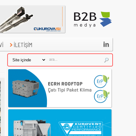

Vİ
İLETİŞİM