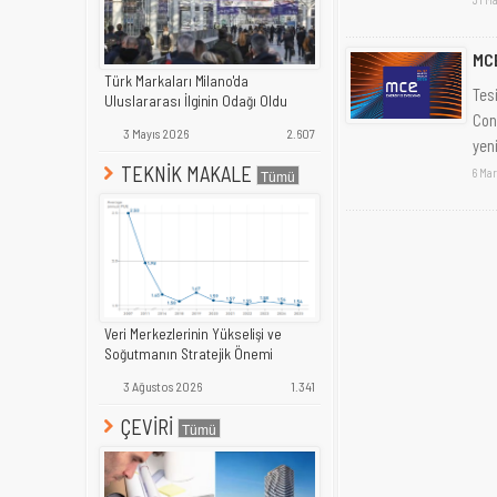
MC
Türk Markaları Milano'da
Tes
Uluslararası İlginin Odağı Oldu
Con
3 Mayıs 2026
2.607
yeni
TEKNİK MAKALE
6 Mar
Veri Merkezlerinin Yükselişi ve
Soğutmanın Stratejik Önemi
3 Ağustos 2026
1.341
ÇEVİRİ