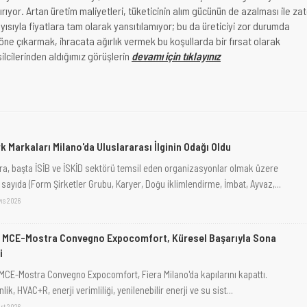
tırıyor. Artan üretim maliyetleri, tüketicinin alım gücünün de azalması ile za
yısıyla fiyatlara tam olarak yansıtılamıyor; bu da üreticiyi zor durumda
i öne çıkarmak, ihracata ağırlık vermek bu koşullarda bir fırsat olarak
ilcilerinden aldığımız görüşlerin
devamı için tıklayınız
k Markaları Milano'da Uluslararası İlginin Odağı Oldu
ra, başta İSİB ve İSKİD sektörü temsil eden organizasyonlar olmak üzere
 sayıda (Form Şirketler Grubu, Karyer, Doğu iklimlendirme, İmbat, Ayvaz,...
ıs 2026
 MCE-Mostra Convegno Expocomfort, Küresel Başarıyla Sona
i
 MCE-Mostra Convegno Expocomfort, Fiera Milano'da kapılarını kapattı.
nlik, HVAC+R, enerji verimliliği, yenilenebilir enerji ve su sist...
rt 2026