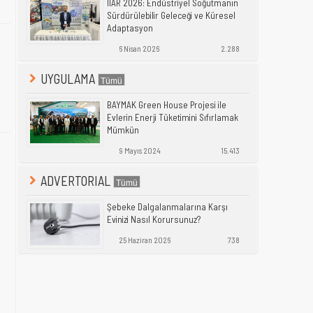
IIAR 2026: Endüstriyel Soğutmanın
Sürdürülebilir Geleceği ve Küresel
Adaptasyon
6 Nisan 2026
2.288
UYGULAMA
BAYMAK Green House Projesi ile
Evlerin Enerji Tüketimini Sıfırlamak
Mümkün
9 Mayıs 2024
15.413
ADVERTORIAL
Şebeke Dalgalanmalarına Karşı
Evinizi Nasıl Korursunuz?
25 Haziran 2026
738