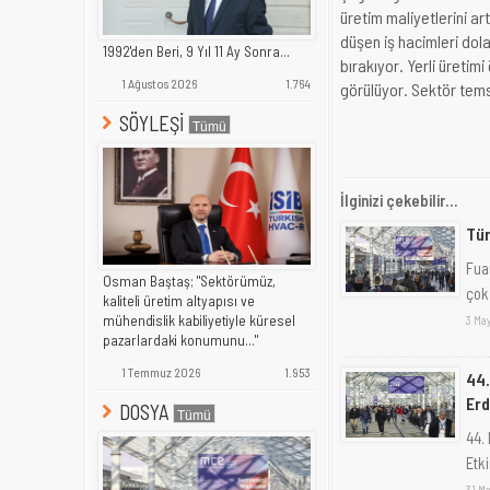
üretim maliyetlerini ar
düşen iş hacimleri dola
1992'den Beri, 9 Yıl 11 Ay Sonra...
bırakıyor. Yerli üretim
1 Ağustos 2026
1.764
görülüyor. Sektör tems
SÖYLEŞİ
İlginizi çekebilir...
Tür
Fua
Osman Baştaş; "Sektörümüz,
çok
kaliteli üretim altyapısı ve
mühendislik kabiliyetiyle küresel
3 May
pazarlardaki konumunu..."
1 Temmuz 2026
1.953
44.
Erd
DOSYA
44.
Etki
31 Ma