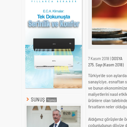
7 Kasım 2018 |
DOSYA
275. Sayı (Kasım 2018)
Türkiye’de son aylarda
sanayiciye, esnaftan s
ve bunun ekonomimize e
maliyetlerini nasıl etkil
SUNUŞ
ürünlere olan talebind
fırsatların neler oldu
Aldığımız görüşlerde ön
çoğunluğunun dövize da