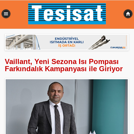
0,359 sn
Vaillant, Yeni Sezona Isı Pompası
Farkındalık Kampanyası ile Giriyor