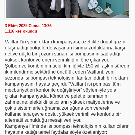
3 Ekim 2025 Cuma, 13:36
1.116
kez okundu
Vaillant’ın yeni reklam kampanyası, özellikle doğal gazın
ulaşmadığı bölgelerde yaşanan ısınma zorluklarına karşı
net ve güçlü bir çözüm sunan ısı pompasının sağladığı
yüksek konfor ve enerji verimliliğini öne çıkarıyor.
Şofben ve kombinin mucidi kimliğiyle 150 yılı aşkın süredir
iklimlendirme sektörüne öncülük eden Vaillant, yeni
sezonda ısı pompası teknolojisini tanıtan iddialı bir reklam
kampanyasını hayata geçirdi. “Vaillant ısı pompası tüm
mecburiyetleri konfor ile değiştiriyor” söylemiyle yola
çıkılan kampanyada, kömür ve peletle ısınmanın
zahmetine, elektrikli ısıtıcıların yüksek maliyetlerine ve
çoklu sistemlerle uğraşma zorluğuna son vererek
kullanıcılara çevre dostu, yüksek verimli ve konforlu bir
alternatif sunulduğu mesajı veriliyor.
Kampanya filminde ısı pompası teknolojisinin kullanıcıların
hayatına kattığı temel faydalar şöyle özetleniyor: