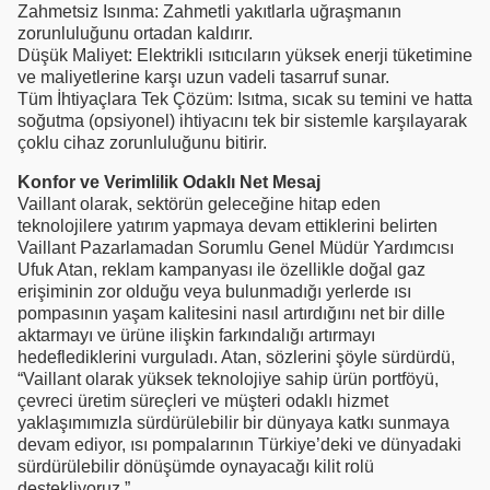
Zahmetsiz Isınma: Zahmetli yakıtlarla uğraşmanın
zorunluluğunu ortadan kaldırır.
Düşük Maliyet: Elektrikli ısıtıcıların yüksek enerji tüketimine
ve maliyetlerine karşı uzun vadeli tasarruf sunar.
Tüm İhtiyaçlara Tek Çözüm: Isıtma, sıcak su temini ve hatta
soğutma (opsiyonel) ihtiyacını tek bir sistemle karşılayarak
çoklu cihaz zorunluluğunu bitirir.
Konfor ve Verimlilik Odaklı Net Mesaj
Vaillant olarak, sektörün geleceğine hitap eden
teknolojilere yatırım yapmaya devam ettiklerini belirten
Vaillant Pazarlamadan Sorumlu Genel Müdür Yardımcısı
Ufuk Atan, reklam kampanyası ile özellikle doğal gaz
erişiminin zor olduğu veya bulunmadığı yerlerde ısı
pompasının yaşam kalitesini nasıl artırdığını net bir dille
aktarmayı ve ürüne ilişkin farkındalığı artırmayı
hedeflediklerini vurguladı. Atan, sözlerini şöyle sürdürdü,
“Vaillant olarak yüksek teknolojiye sahip ürün portföyü,
çevreci üretim süreçleri ve müşteri odaklı hizmet
yaklaşımımızla sürdürülebilir bir dünyaya katkı sunmaya
devam ediyor, ısı pompalarının Türkiye’deki ve dünyadaki
sürdürülebilir dönüşümde oynayacağı kilit rolü
destekliyoruz.”