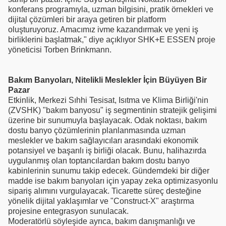
konferans programıyla, uzman bilgisini, pratik örnekleri ve
dijital çözümleri bir araya getiren bir platform
oluşturuyoruz. Amacımız ivme kazandırmak ve yeni iş
birliklerini başlatmak," diye açıklıyor SHK+E ESSEN proje
yöneticisi Torben Brinkmann.
Bakım Banyoları, Nitelikli Meslekler İçin Büyüyen Bir
Pazar
Etkinlik, Merkezi Sıhhi Tesisat, Isıtma ve Klima Birliği'nin
(ZVSHK) "bakım banyosu" iş segmentinin stratejik gelişimi
üzerine bir sunumuyla başlayacak. Odak noktası, bakım
dostu banyo çözümlerinin planlanmasında uzman
meslekler ve bakım sağlayıcıları arasındaki ekonomik
potansiyel ve başarılı iş birliği olacak. Bunu, halihazırda
uygulanmış olan toptancılardan bakım dostu banyo
kabinlerinin sunumu takip edecek. Gündemdeki bir diğer
madde ise bakım banyoları için yapay zeka optimizasyonlu
sipariş alımını vurgulayacak. Ticarette süreç desteğine
yönelik dijital yaklaşımlar ve "Construct-X" araştırma
projesine entegrasyon sunulacak.
Moderatörlü söyleşide ayrıca, bakım danışmanlığı ve