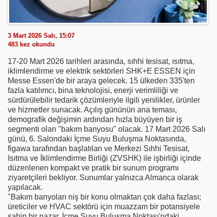
3 Mart 2026 Salı, 15:07
483
kez okundu
17-20 Mart 2026 tarihleri arasında, sıhhi tesisat, ısıtma,
iklimlendirme ve elektrik sektörleri SHK+E ESSEN için
Messe Essen'de bir araya gelecek. 15 ülkeden 335'ten
fazla katılımcı, bina teknolojisi, enerji verimliliği ve
sürdürülebilir tedarik çözümleriyle ilgili yenilikler, ürünler
ve hizmetler sunacak. Açılış gününün ana teması,
demografik değişimin ardından hızla büyüyen bir iş
segmenti olan "bakım banyosu" olacak. 17 Mart 2026 Salı
günü, 6. Salondaki İçme Suyu Buluşma Noktasında,
figawa tarafından başlatılan ve Merkezi Sıhhi Tesisat,
Isıtma ve İklimlendirme Birliği (ZVSHK) ile işbirliği içinde
düzenlenen kompakt ve pratik bir sunum programı
ziyaretçileri bekliyor. Sunumlar yalnızca Almanca olarak
yapılacak.
"Bakım banyoları niş bir konu olmaktan çok daha fazlası;
üreticiler ve HVAC sektörü için muazzam bir potansiyele
sahip bir pazar. İçme Suyu Buluşma Noktası'ndaki