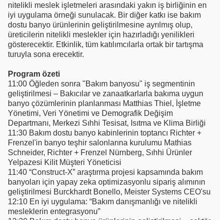
nitelikli meslek işletmeleri arasındaki yakın iş birliğinin en
iyi uygulama örneği sunulacak. Bir diğer katkı ise bakım
dostu banyo ürünlerinin geliştirilmesine ayrılmış olup,
üreticilerin nitelikli meslekler için hazırladığı yenilikleri
gösterecektir. Etkinlik, tüm katılımcılarla ortak bir tartışma
turuyla sona erecektir.
Program özeti
11:00 Öğleden sonra "Bakım banyosu" iş segmentinin
geliştirilmesi – Bakıcılar ve zanaatkarlarla bakıma uygun
banyo çözümlerinin planlanması Matthias Thiel, İşletme
Yönetimi, Veri Yönetimi ve Demografik Değişim
Departmanı, Merkezi Sıhhi Tesisat, Isıtma ve Klima Birliği
11:30 Bakım dostu banyo kabinlerinin toptancı Richter +
Frenzel'in banyo teşhir salonlarına kurulumu Mathias
Schneider, Richter + Frenzel Nürnberg, Sıhhi Ürünler
Yelpazesi Kilit Müşteri Yöneticisi
11:40 “Construct-X” araştırma projesi kapsamında bakım
banyoları için yapay zeka optimizasyonlu sipariş alımının
geliştirilmesi Burckhardt Bonello, Meister Systems CEO'su
12:10 En iyi uygulama: “Bakım danışmanlığı ve nitelikli
mesleklerin entegrasyonu”