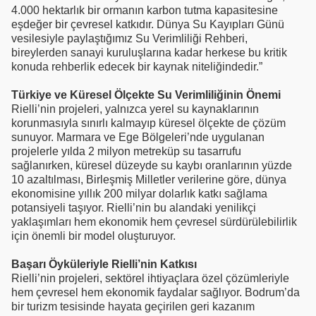
4.000 hektarlık bir ormanın karbon tutma kapasitesine
eşdeğer bir çevresel katkıdır. Dünya Su Kayıpları Günü
vesilesiyle paylaştığımız Su Verimliliği Rehberi,
bireylerden sanayi kuruluşlarına kadar herkese bu kritik
konuda rehberlik edecek bir kaynak niteliğindedir.”
Türkiye ve Küresel Ölçekte Su Verimliliğinin Önemi
Rielli’nin projeleri, yalnızca yerel su kaynaklarının
korunmasıyla sınırlı kalmayıp küresel ölçekte de çözüm
sunuyor. Marmara ve Ege Bölgeleri’nde uygulanan
projelerle yılda 2 milyon metreküp su tasarrufu
sağlanırken, küresel düzeyde su kaybı oranlarının yüzde
10 azaltılması, Birleşmiş Milletler verilerine göre, dünya
ekonomisine yıllık 200 milyar dolarlık katkı sağlama
potansiyeli taşıyor. Rielli’nin bu alandaki yenilikçi
yaklaşımları hem ekonomik hem çevresel sürdürülebilirlik
için önemli bir model oluşturuyor.
Başarı Öyküleriyle Rielli’nin Katkısı
Rielli’nin projeleri, sektörel ihtiyaçlara özel çözümleriyle
hem çevresel hem ekonomik faydalar sağlıyor. Bodrum’da
bir turizm tesisinde hayata geçirilen geri kazanım