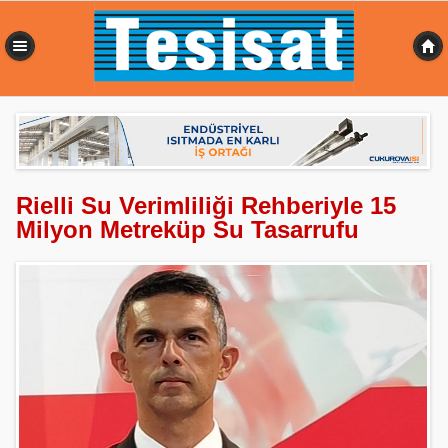
0,355 sn
Rielli Su Verimliliği Rehberiyle 15
Milyon Metreküp Su Tasarrufu