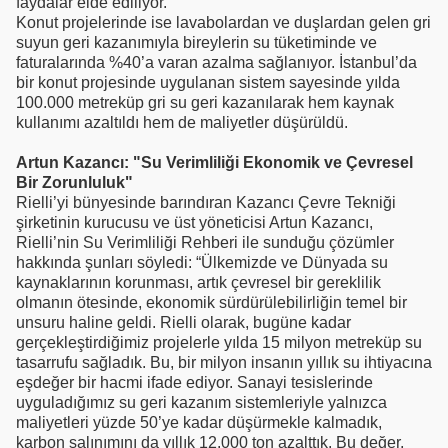
faydalar elde ediliyor.
Konut projelerinde ise lavabolardan ve duşlardan gelen gri
suyun geri kazanımıyla bireylerin su tüketiminde ve
faturalarında %40’a varan azalma sağlanıyor. İstanbul’da
bir konut projesinde uygulanan sistem sayesinde yılda
100.000 metreküp gri su geri kazanılarak hem kaynak
kullanımı azaltıldı hem de maliyetler düşürüldü.
Artun Kazancı: "Su Verimliliği Ekonomik ve Çevresel
Bir Zorunluluk"
Rielli’yi bünyesinde barındıran Kazancı Çevre Tekniği
şirketinin kurucusu ve üst yöneticisi Artun Kazancı,
Rielli’nin Su Verimliliği Rehberi ile sunduğu çözümler
hakkında şunları söyledi: “Ülkemizde ve Dünyada su
kaynaklarının korunması, artık çevresel bir gereklilik
olmanın ötesinde, ekonomik sürdürülebilirliğin temel bir
unsuru haline geldi. Rielli olarak, bugüne kadar
gerçekleştirdiğimiz projelerle yılda 15 milyon metreküp su
tasarrufu sağladık. Bu, bir milyon insanın yıllık su ihtiyacına
eşdeğer bir hacmi ifade ediyor. Sanayi tesislerinde
uyguladığımız su geri kazanım sistemleriyle yalnızca
maliyetleri yüzde 50’ye kadar düşürmekle kalmadık,
karbon salınımını da yıllık 12.000 ton azalttık. Bu değer,