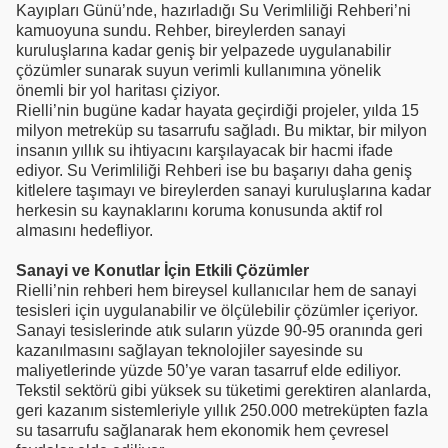
Kayıpları Günü’nde, hazırladığı Su Verimliliği Rehberi’ni
kamuoyuna sundu. Rehber, bireylerden sanayi
kuruluşlarına kadar geniş bir yelpazede uygulanabilir
çözümler sunarak suyun verimli kullanımına yönelik
önemli bir yol haritası çiziyor.
Rielli’nin bugüne kadar hayata geçirdiği projeler, yılda 15
milyon metreküp su tasarrufu sağladı. Bu miktar, bir milyon
insanın yıllık su ihtiyacını karşılayacak bir hacmi ifade
ediyor. Su Verimliliği Rehberi ise bu başarıyı daha geniş
kitlelere taşımayı ve bireylerden sanayi kuruluşlarına kadar
herkesin su kaynaklarını koruma konusunda aktif rol
almasını hedefliyor.
Sanayi ve Konutlar İçin Etkili Çözümler
Rielli’nin rehberi hem bireysel kullanıcılar hem de sanayi
tesisleri için uygulanabilir ve ölçülebilir çözümler içeriyor.
Sanayi tesislerinde atık suların yüzde 90-95 oranında geri
kazanılmasını sağlayan teknolojiler sayesinde su
maliyetlerinde yüzde 50’ye varan tasarruf elde ediliyor.
Tekstil sektörü gibi yüksek su tüketimi gerektiren alanlarda,
geri kazanım sistemleriyle yıllık 250.000 metreküpten fazla
su tasarrufu sağlanarak hem ekonomik hem çevresel