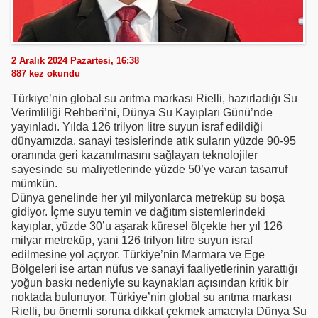
2 Aralık 2024 Pazartesi, 16:38
887
kez okundu
Türkiye’nin global su arıtma markası Rielli, hazırladığı Su
Verimliliği Rehberi’ni, Dünya Su Kayıpları Günü’nde
yayınladı. Yılda 126 trilyon litre suyun israf edildiği
dünyamızda, sanayi tesislerinde atık suların yüzde 90-95
oranında geri kazanılmasını sağlayan teknolojiler
sayesinde su maliyetlerinde yüzde 50’ye varan tasarruf
mümkün.
Dünya genelinde her yıl milyonlarca metreküp su boşa
gidiyor. İçme suyu temin ve dağıtım sistemlerindeki
kayıplar, yüzde 30’u aşarak küresel ölçekte her yıl 126
milyar metreküp, yani 126 trilyon litre suyun israf
edilmesine yol açıyor. Türkiye’nin Marmara ve Ege
Bölgeleri ise artan nüfus ve sanayi faaliyetlerinin yarattığı
yoğun baskı nedeniyle su kaynakları açısından kritik bir
noktada bulunuyor. Türkiye’nin global su arıtma markası
Rielli, bu önemli soruna dikkat çekmek amacıyla Dünya Su