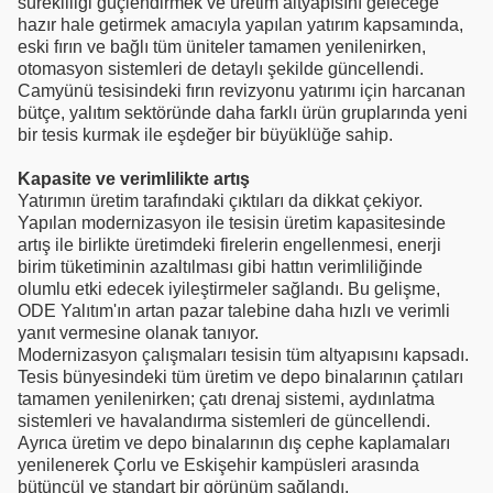
sürekliliği güçlendirmek ve üretim altyapısını geleceğe
hazır hale getirmek amacıyla yapılan yatırım kapsamında,
eski fırın ve bağlı tüm üniteler tamamen yenilenirken,
otomasyon sistemleri de detaylı şekilde güncellendi.
Camyünü tesisindeki fırın revizyonu yatırımı için harcanan
bütçe, yalıtım sektöründe daha farklı ürün gruplarında yeni
bir tesis kurmak ile eşdeğer bir büyüklüğe sahip.
Kapasite ve verimlilikte artış
Yatırımın üretim tarafındaki çıktıları da dikkat çekiyor.
Yapılan modernizasyon ile tesisin üretim kapasitesinde
artış ile birlikte üretimdeki firelerin engellenmesi, enerji
birim tüketiminin azaltılması gibi hattın verimliliğinde
olumlu etki edecek iyileştirmeler sağlandı. Bu gelişme,
ODE Yalıtım'ın artan pazar talebine daha hızlı ve verimli
yanıt vermesine olanak tanıyor.
Modernizasyon çalışmaları tesisin tüm altyapısını kapsadı.
Tesis bünyesindeki tüm üretim ve depo binalarının çatıları
tamamen yenilenirken; çatı drenaj sistemi, aydınlatma
sistemleri ve havalandırma sistemleri de güncellendi.
Ayrıca üretim ve depo binalarının dış cephe kaplamaları
yenilenerek Çorlu ve Eskişehir kampüsleri arasında
bütüncül ve standart bir görünüm sağlandı.