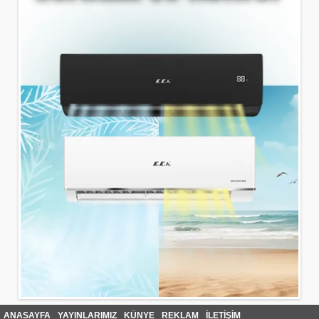
ANASAYFA
YAYINLARIMIZ
KÜNYE
REKLAM
İLETİŞİM