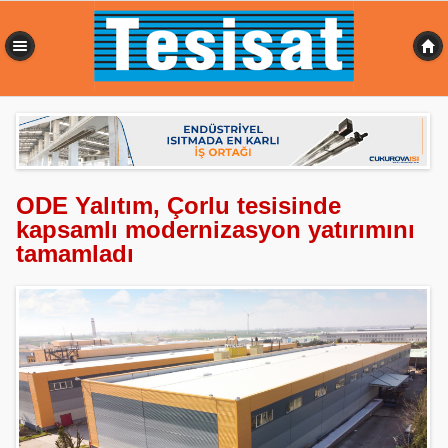
0,457 sn
ODE Yalıtım, Çorlu tesisinde
kapsamlı modernizasyon yatırımını
tamamladı