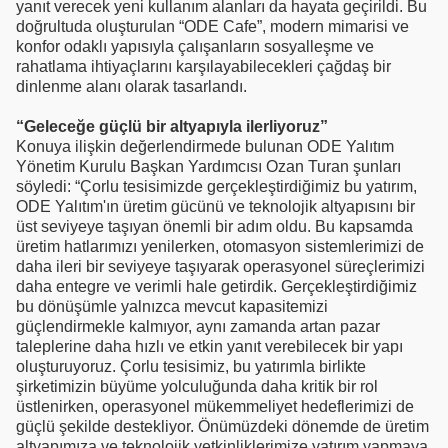
yanıt verecek yeni kullanım alanları da hayata geçirildi. Bu
doğrultuda oluşturulan “ODE Cafe”, modern mimarisi ve
konfor odaklı yapısıyla çalışanların sosyalleşme ve
rahatlama ihtiyaçlarını karşılayabilecekleri çağdaş bir
dinlenme alanı olarak tasarlandı.
“Geleceğe güçlü bir altyapıyla ilerliyoruz”
Konuya ilişkin değerlendirmede bulunan ODE Yalıtım
Yönetim Kurulu Başkan Yardımcısı Ozan Turan şunları
söyledi: “Çorlu tesisimizde gerçekleştirdiğimiz bu yatırım,
ODE Yalıtım'ın üretim gücünü ve teknolojik altyapısını bir
üst seviyeye taşıyan önemli bir adım oldu. Bu kapsamda
üretim hatlarımızı yenilerken, otomasyon sistemlerimizi de
daha ileri bir seviyeye taşıyarak operasyonel süreçlerimizi
daha entegre ve verimli hale getirdik. Gerçekleştirdiğimiz
bu dönüşümle yalnızca mevcut kapasitemizi
güçlendirmekle kalmıyor, aynı zamanda artan pazar
taleplerine daha hızlı ve etkin yanıt verebilecek bir yapı
oluşturuyoruz. Çorlu tesisimiz, bu yatırımla birlikte
şirketimizin büyüme yolculuğunda daha kritik bir rol
üstlenirken, operasyonel mükemmeliyet hedeflerimizi de
güçlü şekilde destekliyor. Önümüzdeki dönemde de üretim
altyapımıza ve teknolojik yetkinliklerimize yatırım yapmaya