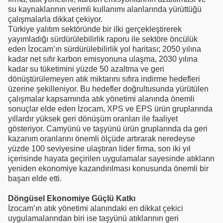
su kaynaklarının verimli kullanımı alanlarında yürüttüğü
çalışmalarla dikkat çekiyor.
Türkiye yalıtım sektöründe bir ilki gerçekleştirerek
yayımladığı sürdürülebilirlik raporu ile sektöre öncülük
eden İzocam’ın sürdürülebilirlik yol haritası; 2050 yılına
kadar net sıfır karbon emisyonuna ulaşma, 2030 yılına
kadar su tüketimini yüzde 50 azaltma ve geri
dönüştürülemeyen atık miktarını sıfıra indirme hedefleri
üzerine şekilleniyor. Bu hedefler doğrultusunda yürütülen
çalışmalar kapsamında atık yönetimi alanında önemli
sonuçlar elde eden İzocam, XPS ve EPS ürün gruplarında
yıllardır yüksek geri dönüşüm oranları ile faaliyet
gösteriyor. Camyünü ve taşyünü ürün gruplarında da geri
kazanım oranlarını önemli ölçüde artırarak neredeyse
yüzde 100 seviyesine ulaştıran lider firma, son iki yıl
içerisinde hayata geçirilen uygulamalar sayesinde atıkların
yeniden ekonomiye kazandırılması konusunda önemli bir
başarı elde etti.
Döngüsel Ekonomiye Güçlü Katkı
İzocam’ın atık yönetimi alanındaki en dikkat çekici
uygulamalarından biri ise taşyünü atıklarının geri