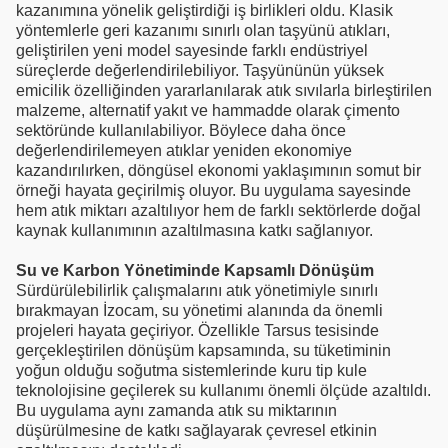
kazanımına yönelik geliştirdiği iş birlikleri oldu. Klasik
yöntemlerle geri kazanımı sınırlı olan taşyünü atıkları,
geliştirilen yeni model sayesinde farklı endüstriyel
süreçlerde değerlendirilebiliyor. Taşyününün yüksek
emicilik özelliğinden yararlanılarak atık sıvılarla birleştirilen
malzeme, alternatif yakıt ve hammadde olarak çimento
sektöründe kullanılabiliyor. Böylece daha önce
değerlendirilemeyen atıklar yeniden ekonomiye
kazandırılırken, döngüsel ekonomi yaklaşımının somut bir
örneği hayata geçirilmiş oluyor. Bu uygulama sayesinde
hem atık miktarı azaltılıyor hem de farklı sektörlerde doğal
kaynak kullanımının azaltılmasına katkı sağlanıyor.
Su ve Karbon Yönetiminde Kapsamlı Dönüşüm
Sürdürülebilirlik çalışmalarını atık yönetimiyle sınırlı
bırakmayan İzocam, su yönetimi alanında da önemli
projeleri hayata geçiriyor. Özellikle Tarsus tesisinde
gerçekleştirilen dönüşüm kapsamında, su tüketiminin
yoğun olduğu soğutma sistemlerinde kuru tip kule
teknolojisine geçilerek su kullanımı önemli ölçüde azaltıldı.
Bu uygulama aynı zamanda atık su miktarının
düşürülmesine de katkı sağlayarak çevresel etkinin