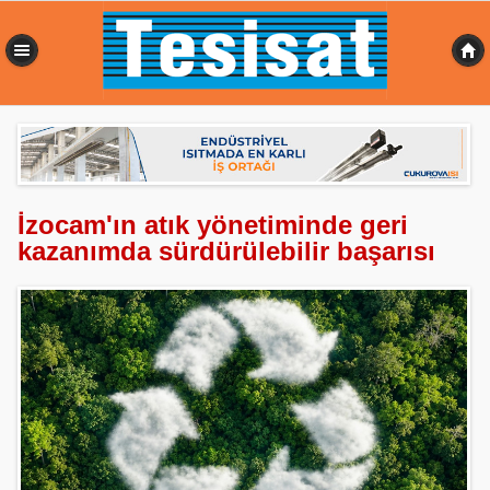
0,363 sn
İzocam'ın atık yönetiminde geri
kazanımda sürdürülebilir başarısı