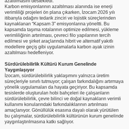
azaltılmasını destekledi.
Karbon emisyonlarının azaltılması alanında ise enerji
verimliliği projeleri ön plana çıkarken, İzocam 2026 yılı
itibarıyla odağını tedarik zinciri ve lojistik süreçlerinden
kaynaklanan “Kapsam 3” emisyonlarına yöneltti. Bu
kapsamda taşıma rotalarının optimize edilmesi, yükleme
verimliliğinin artırılması, çevreci filo yapılarının tercih
edilmesi ve şirket araçlarında hibrit ve alternatif yakıtlı
modellere geçiş gibi uygulamalarla karbon ayak izinin
azaltılması hedefleniyor.
Sürdürülebilirlik Kültürü Kurum Genelinde
Yaygınlaşıyor
İzocam, sürdürülebilirlik yaklaşımını yalnızca üretim
süreçleriyle sınırlı tutmuyor; çalışan farkındalığını artırmaya
yönelik uygulamaları da hayata geçiriyor. Bu kapsamda
tesislerde oluşturulan hobi bahçeleri ile çalışanların
sürdürülebilirlik, çevre bilinci ve doğal kaynakların verimli
kullanımı konularındaki farkındalıklarının artırılması
amaçlanıyor. Gönüllülük esasına dayalı olarak yürütülen
bu çalışmalar, sürdürülebilirlik kültürünün kurum genelinde
yaygınlaştırılmasına katkı sağlıyor.