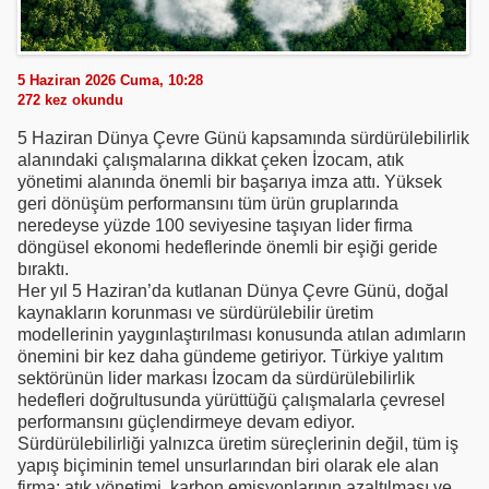
5 Haziran 2026 Cuma, 10:28
272
kez okundu
5 Haziran Dünya Çevre Günü kapsamında sürdürülebilirlik
alanındaki çalışmalarına dikkat çeken İzocam, atık
yönetimi alanında önemli bir başarıya imza attı. Yüksek
geri dönüşüm performansını tüm ürün gruplarında
neredeyse yüzde 100 seviyesine taşıyan lider firma
döngüsel ekonomi hedeflerinde önemli bir eşiği geride
bıraktı.
Her yıl 5 Haziran’da kutlanan Dünya Çevre Günü, doğal
kaynakların korunması ve sürdürülebilir üretim
modellerinin yaygınlaştırılması konusunda atılan adımların
önemini bir kez daha gündeme getiriyor. Türkiye yalıtım
sektörünün lider markası İzocam da sürdürülebilirlik
hedefleri doğrultusunda yürüttüğü çalışmalarla çevresel
performansını güçlendirmeye devam ediyor.
Sürdürülebilirliği yalnızca üretim süreçlerinin değil, tüm iş
yapış biçiminin temel unsurlarından biri olarak ele alan
firma; atık yönetimi, karbon emisyonlarının azaltılması ve