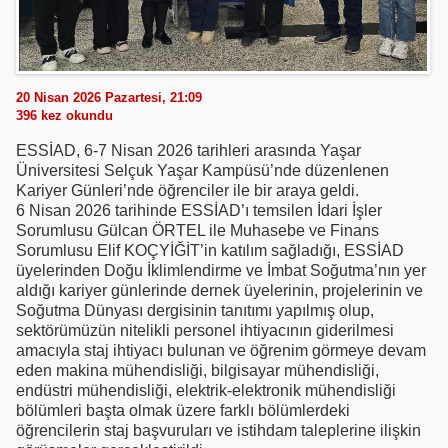
20 Nisan 2026 Pazartesi, 21:09
396
kez okundu
ESSİAD, 6-7 Nisan 2026 tarihleri arasında Yaşar
Üniversitesi Selçuk Yaşar Kampüsü’nde düzenlenen
Kariyer Günleri’nde öğrenciler ile bir araya geldi.
6 Nisan 2026 tarihinde ESSİAD’ı temsilen İdari İşler
Sorumlusu Gülcan ÖRTEL ile Muhasebe ve Finans
Sorumlusu Elif KOÇYİĞİT’in katılım sağladığı, ESSİAD
üyelerinden Doğu İklimlendirme ve İmbat Soğutma’nın yer
aldığı kariyer günlerinde dernek üyelerinin, projelerinin ve
Soğutma Dünyası dergisinin tanıtımı yapılmış olup,
sektörümüzün nitelikli personel ihtiyacının giderilmesi
amacıyla staj ihtiyacı bulunan ve öğrenim görmeye devam
eden makina mühendisliği, bilgisayar mühendisliği,
endüstri mühendisliği, elektrik-elektronik mühendisliği
bölümleri başta olmak üzere farklı bölümlerdeki
öğrencilerin staj başvuruları ve istihdam taleplerine ilişkin