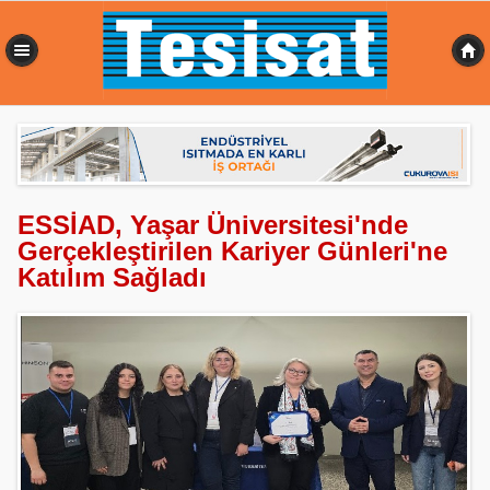
0,363 sn
ESSİAD, Yaşar Üniversitesi'nde
Gerçekleştirilen Kariyer Günleri'ne
Katılım Sağladı