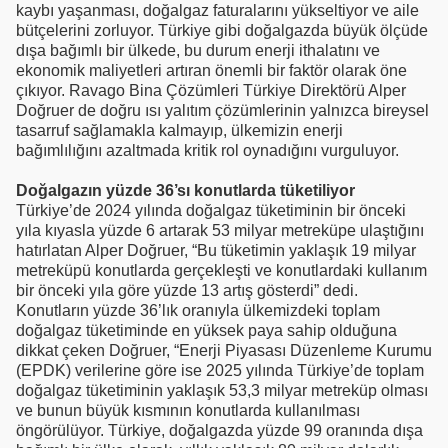
kaybı yaşanması, doğalgaz faturalarını yükseltiyor ve aile
bütçelerini zorluyor. Türkiye gibi doğalgazda büyük ölçüde
dışa bağımlı bir ülkede, bu durum enerji ithalatını ve
ekonomik maliyetleri artıran önemli bir faktör olarak öne
çıkıyor. Ravago Bina Çözümleri Türkiye Direktörü Alper
Doğruer de doğru ısı yalıtım çözümlerinin yalnızca bireysel
tasarruf sağlamakla kalmayıp, ülkemizin enerji
bağımlılığını azaltmada kritik rol oynadığını vurguluyor.
Doğalgazın yüzde 36’sı konutlarda tüketiliyor
Türkiye’de 2024 yılında doğalgaz tüketiminin bir önceki
yıla kıyasla yüzde 6 artarak 53 milyar metreküpe ulaştığını
hatırlatan Alper Doğruer, “Bu tüketimin yaklaşık 19 milyar
metreküpü konutlarda gerçekleşti ve konutlardaki kullanım
bir önceki yıla göre yüzde 13 artış gösterdi” dedi.
Konutların yüzde 36’lık oranıyla ülkemizdeki toplam
doğalgaz tüketiminde en yüksek paya sahip olduğuna
dikkat çeken Doğruer, “Enerji Piyasası Düzenleme Kurumu
(EPDK) verilerine göre ise 2025 yılında Türkiye’de toplam
doğalgaz tüketiminin yaklaşık 53,3 milyar metreküp olması
ve bunun büyük kısmının konutlarda kullanılması
öngörülüyor. Türkiye, doğalgazda yüzde 99 oranında dışa