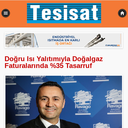
0,377 sn
Doğru Isı Yalıtımıyla Doğalgaz
Faturalarında %35 Tasarruf