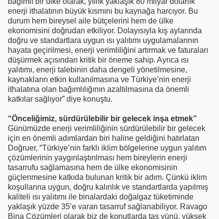
bağımlı bir ülke olarak, yıllık yaklaşık 80 milyar dolarlık
enerji ithalatının büyük kısmını bu kaynağa harcıyor. Bu
durum hem bireysel aile bütçelerini hem de ülke
ekonomisini doğrudan etkiliyor. Dolayısıyla kış aylarında
doğru ve standartlara uygun ısı yalıtımı uygulamalarının
hayata geçirilmesi, enerji verimliliğini artırmak ve faturaları
düşürmek açısından kritik bir öneme sahip. Ayrıca ısı
yalıtımı, enerji talebinin daha dengeli yönetilmesine,
kaynakların etkin kullanılmasına ve Türkiye’nin enerji
ithalatına olan bağımlılığının azaltılmasına da önemli
katkılar sağlıyor” diye konuştu.
“Önceliğimiz, sürdürülebilir bir gelecek inşa etmek”
Günümüzde enerji verimliliğinin sürdürülebilir bir gelecek
için en önemli adımlardan biri haline geldiğini hatırlatan
Doğruer, “Türkiye’nin farklı iklim bölgelerine uygun yalıtım
çözümlerinin yaygınlaştırılması hem bireylerin enerji
tasarrufu sağlamasına hem de ülke ekonomisinin
güçlenmesine katkıda bulunan kritik bir adım. Çünkü iklim
koşullarına uygun, doğru kalınlık ve standartlarda yapılmış
kaliteli ısı yalıtımı ile binalardaki doğalgaz tüketiminde
yaklaşık yüzde 35’e varan tasarruf sağlanabiliyor. Ravago
Bina Çözümleri olarak biz de konutlarda taş yünü, yüksek