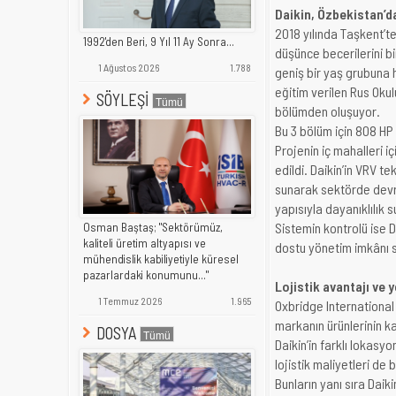
Daikin, Özbekistan’d
2018 yılında Taşkent’te
1992'den Beri, 9 Yıl 11 Ay Sonra...
düşünce becerilerini b
1 Ağustos 2026
1.788
geniş bir yaş grubuna 
eğitim verilen Rus Oku
SÖYLEŞİ
bölümden oluşuyor.
Bu 3 bölüm için 808 HP
Projenin iç mahalleri iç
edildi. Daikin’in VRV tek
sunarak sektörde devri
yapısıyla dayanıklılık 
Sistemin kontrolü ise 
Osman Baştaş; "Sektörümüz,
kaliteli üretim altyapısı ve
dostu yönetim imkânı 
mühendislik kabiliyetiyle küresel
pazarlardaki konumunu..."
Lojistik avantajı ve 
1 Temmuz 2026
1.965
Oxbridge International 
markanın ürünlerinin ka
DOSYA
Daikin’in farklı lokasy
lojistik maliyetleri de b
Bunların yanı sıra Daik