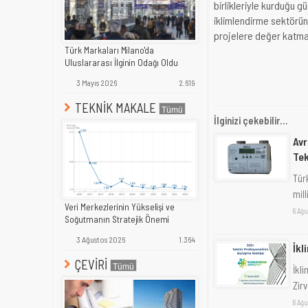
birlikleriyle kurduğu g
iklimlendirme sektörün
projelere değer katm
Türk Markaları Milano'da
Uluslararası İlginin Odağı Oldu
3 Mayıs 2026
2.619
TEKNİK MAKALE
İlginizi çekebilir...
Avr
Tek
Türk
mill
Veri Merkezlerinin Yükselişi ve
6 Ağu
Soğutmanın Stratejik Önemi
3 Ağustos 2026
1.364
İkl
ÇEVİRİ
İkl
Zir
6 Ağu