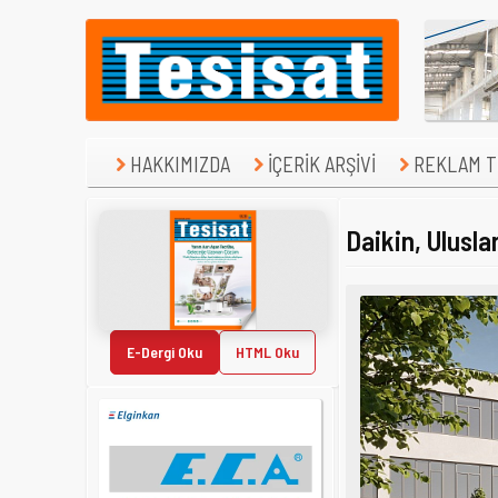
HAKKIMIZDA
İÇERİK ARŞİVİ
REKLAM TE
Daikin, Ulusl
E-Dergi Oku
HTML Oku