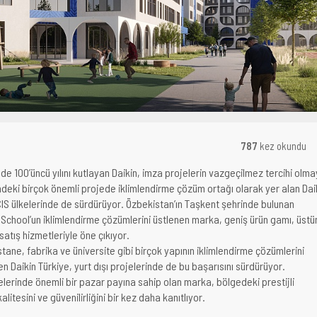
787
kez okundu
de 100’üncü yılını kutlayan Daikin, imza projelerin vazgeçilmez tercihi olm
ndeki birçok önemli projede iklimlendirme çözüm ortağı olarak yer alan Dai
 CIS ülkelerinde de sürdürüyor. Özbekistan’ın Taşkent şehrinde bulunan
 School’un iklimlendirme çözümlerini üstlenen marka, geniş ürün gamı, üstü
i satış hizmetleriyle öne çıkıyor.
ane, fabrika ve üniversite gibi birçok yapının iklimlendirme çözümlerini
n Daikin Türkiye, yurt dışı projelerinde de bu başarısını sürdürüyor.
elerinde önemli bir pazar payına sahip olan marka, bölgedeki prestijli
litesini ve güvenilirliğini bir kez daha kanıtlıyor.