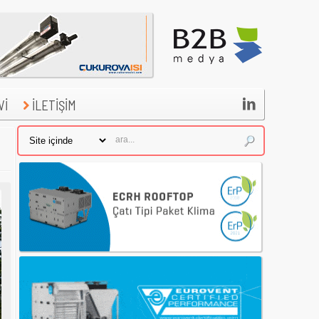

Vİ
İLETİŞİM