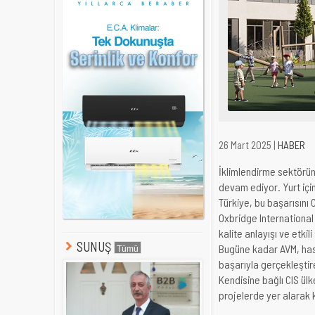
26 Mart 2025 |
HABER
İklimlendirme sektörün
devam ediyor. Yurt içi
Türkiye, bu başarısını
Oxbridge International
kalite anlayışı ve etkil
SUNUŞ
Bugüne kadar AVM, hast
başarıyla gerçekleştire
Kendisine bağlı CIS ülk
projelerde yer alarak ka