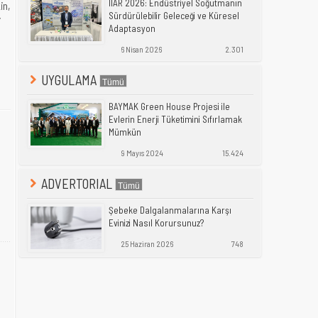
IIAR 2026: Endüstriyel Soğutmanın
in,
Sürdürülebilir Geleceği ve Küresel
i
Adaptasyon
6 Nisan 2026
2.301
UYGULAMA
BAYMAK Green House Projesi ile
Evlerin Enerji Tüketimini Sıfırlamak
Mümkün
9 Mayıs 2024
15.424
ADVERTORIAL
Şebeke Dalgalanmalarına Karşı
Evinizi Nasıl Korursunuz?
25 Haziran 2026
748