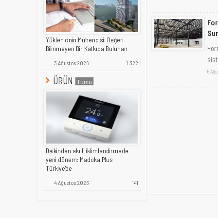
For
Sun
Yüklenicinin Mühendisi: Değeri
For
Bilinmeyen Bir Katkıda Bulunan
sist
3 Ağustos 2026
1.322
6 Ağu
ÜRÜN
Daikin'den akıllı iklimlendirmede
yeni dönem: Madoka Plus
Türkiye'de
4 Ağustos 2026
141