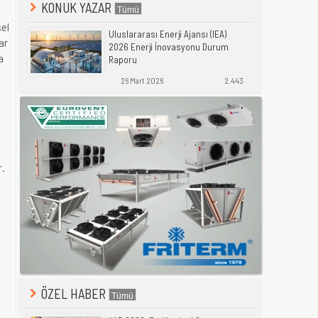
KONUK YAZAR
sel
Uluslararası Enerji Ajansı (IEA)
ar
2026 Enerji İnovasyonu Durum
a
Raporu
26 Mart 2026
2.443
r.
ÖZEL HABER