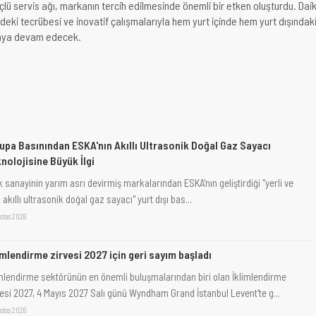
üçlü servis ağı, markanın tercih edilmesinde önemli bir etken oluşturdu. Daik
deki tecrübesi ve inovatif çalışmalarıyla hem yurt içinde hem yurt dışındak
aya devam edecek.
upa Basınından ESKA'nın Akıllı Ultrasonik Doğal Gaz Sayacı
nolojisine Büyük İlgi
 sanayinin yarım asrı devirmiş markalarından ESKA'nın geliştirdiği "yerli ve
i akıllı ultrasonik doğal gaz sayacı" yurt dışı bas...
stos 2026
imlendirme zirvesi 2027 için geri sayım başladı
imlendirme sektörünün en önemli buluşmalarından biri olan İklimlendirme
vesi 2027, 4 Mayıs 2027 Salı günü Wyndham Grand İstanbul Levent'te g...
stos 2026