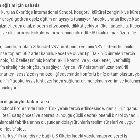
a eğitim için sahada
 kurulan Oxbridge International School, hoşgörü, kültürel zenginlik ve küre
ir araya getiren eşsiz eğitim anlayışıyla tanınıyor. Anaokulundan liseye kad
hizmet eden okul, modern altyapısıyla dikkat çekiyor. Okul; anaokulu, Rusç
lu ve uluslararası Bakalorya programına akredite IB Okulu olmak üzere üç
 gücünde, toplam 205 adet VRV heat pump ve mini VRV sistemi kullanıldı.
inse toplam 662 adet kanallı, kaset ve duvar tipi Daikin iç üniteleri tercih
nolojisi, özelleştirilmiş konfor, akıllı kontrol ve yüksek enerji verimliliği
m niteliğinde bir çözüm sağlıyor. Ayrıca, VRV sistemleri uzun ömürlü
sunarken, sessiz çalışma özelliği sayesinde konforlu bir iç ortam oluşturuyo
Daikin Madoka Assistant üzerinden sağlanarak maksimum verim ve kullanıcı
sunuluyor.
yerel gücüyle Daikin farkı
School Projesi’nde Daikin Türkiye’nin tercih edilmesinde, geniş ürün gamı,
litesi, satış öncesi ve sonrası sunduğu güçlü destek önemli bir rol oynadı.
onlardaki fabrikalarının oluşundan dolayı ürünlerin teslim süreleri ve uygun
elirleyici oldu.
in Türkiye’nin kendisine bağlı CIS ülkelerindeki yapılanması ve yerel iş