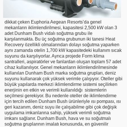
dikkat çeken Euphoria Aegean Resorts’da genel
mekanların iklimlendirilmesi, kapasitesi 2,500 kW olan 3
adet Dunham Bush vidalı soğutma grubu ile
karşılanmakta. Bu üç soğutma grubunun iki tanesi Heat
Recovery özellikli olmalarından dolayı soğutma yaparken
aynı zamanda otelin 1,700 kW kapasitedeki kullanım sıcak
suyunu da karşılıyorlar. Ayrıca projede Form klima
santralleri, aspiratörler ve fanlardan oluşan toplam 57 adet
cihaz kullanılıyor. Genel mekanların iklimlendirilmesinde
kullanılan Dunham Bush marka soğutma grupları, deniz
suyunu kullanarak çok yüksek verimle çalışıyor. Oteller gibi
büyük yapılarda merkezi iklimlendirme sistemi seçilirken
enerjinin en etkin ve verimli kullanıldığı sistemlerin
seçilmesi gerekiyor. Bu nedenle oteller de iklimlendirme
için tercih edilen Dunham Bush ürünleriyle ısı pompası, ısı
geri kazanım, deniz suyu ile çalışabilme gibi çok değişik
uygulama imkanlarına sahip, yüksek verimli soğutma
imkanı sağlanır. Dunham Bush, hava ve su soğutmalı
soğutma gruplarının imalatı konusunda, en güvenilir