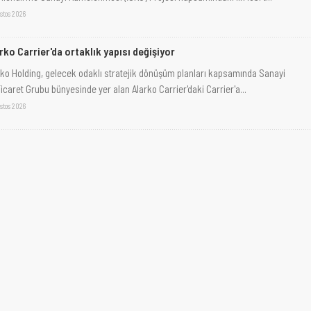
stos 2026
rko Carrier'da ortaklık yapısı değişiyor
rko Holding, gelecek odaklı stratejik dönüşüm planları kapsamında Sanayi
icaret Grubu bünyesinde yer alan Alarko Carrier'daki Carrier'a...
stos 2026