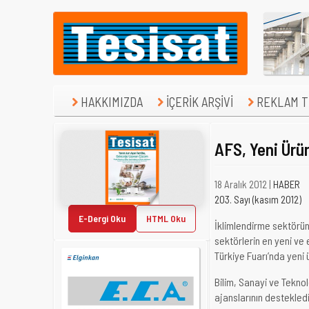
HAKKIMIZDA
İÇERİK ARŞİVİ
REKLAM TE
AFS, Yeni Ürün
18 Aralık 2012 |
HABER
203. Sayı (kasım 2012)
E-Dergi Oku
HTML Oku
İklimlendirme sektörün
sektörlerin en yeni ve e
Türkiye Fuarı’nda yeni ü
Bilim, Sanayi ve Tekno
ajanslarının destekled