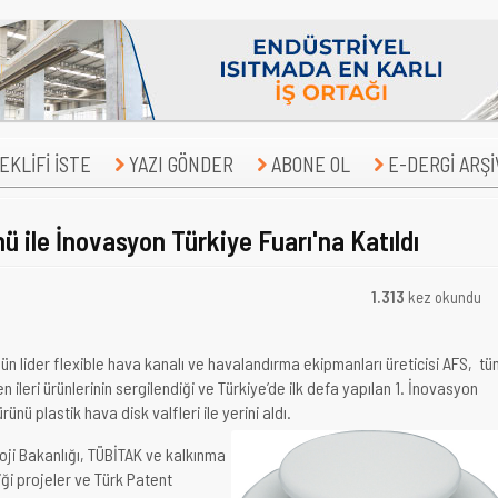
KLİFİ İSTE
YAZI GÖNDER
ABONE OL
E-DERGİ ARŞİ
ü ile İnovasyon Türkiye Fuarı'na Katıldı
1.313
kez okundu
ün lider flexible hava kanalı ve havalandırma ekipmanları üreticisi AFS, tü
n ileri ürünlerinin sergilendiği ve Türkiye’de ilk defa yapılan 1. İnovasyon
rünü plastik hava disk valfleri ile yerini aldı.
loji Bakanlığı, TÜBİTAK ve kalkınma
iği projeler ve Türk Patent