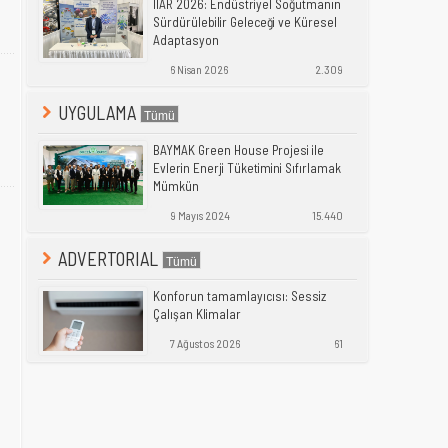
IIAR 2026: Endüstriyel Soğutmanın
Sürdürülebilir Geleceği ve Küresel
Adaptasyon
6 Nisan 2026
2.309
UYGULAMA
BAYMAK Green House Projesi ile
Evlerin Enerji Tüketimini Sıfırlamak
Mümkün
9 Mayıs 2024
15.440
ADVERTORIAL
Konforun tamamlayıcısı: Sessiz
Çalışan Klimalar
7 Ağustos 2026
61