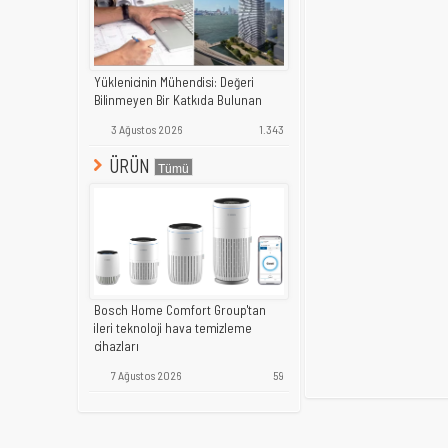
Yüklenicinin Mühendisi: Değeri
Bilinmeyen Bir Katkıda Bulunan
3 Ağustos 2026
1.343
ÜRÜN
Bosch Home Comfort Group'tan
ileri teknoloji hava temizleme
cihazları
7 Ağustos 2026
59