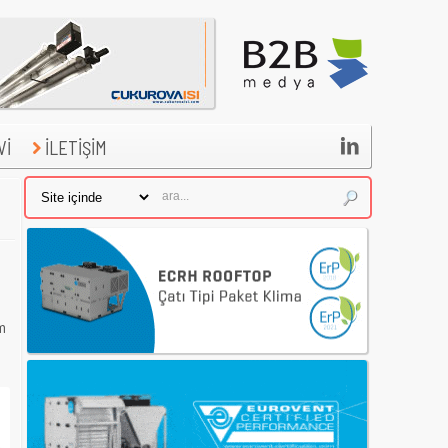

Vİ
İLETİŞİM
m