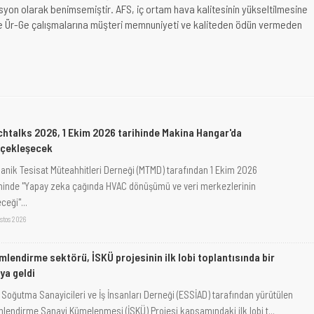
isyon olarak benimsemiştir. AFS, iç ortam hava kalitesinin yükseltilmesine
ve Ür-Ge çalışmalarına müşteri memnuniyeti ve kaliteden ödün vermeden
htalks 2026, 1 Ekim 2026 tarihinde Makina Hangar'da
rçekleşecek
anik Tesisat Müteahhitleri Derneği (MTMD) tarafından 1 Ekim 2026
ihinde "Yapay zeka çağında HVAC dönüşümü ve veri merkezlerinin
ceği"...
stos 2026
imlendirme sektörü, İSKÜ projesinin ilk lobi toplantısında bir
ya geldi
 Soğutma Sanayicileri ve İş İnsanları Derneği (ESSİAD) tarafından yürütülen
imlendirme Sanayi Kümelenmesi (İSKÜ) Projesi kapsamındaki ilk lobi t...