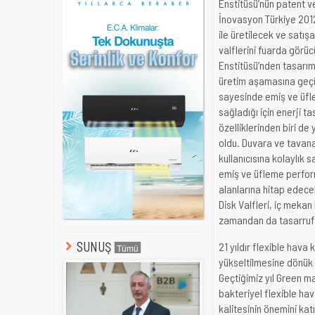
Enstitüsü’nün patent ve
İnovasyon Türkiye 201
ile üretilecek ve satış
valflerini fuarda görüc
Enstitüsü’nden tasarım 
üretim aşamasına geçi
sayesinde emiş ve üfl
sağladığı için enerji t
özelliklerinden biri 
oldu. Duvara ve tavana
kullanıcısına kolaylık 
emiş ve üfleme perfor
alanlarına hitap edece
Disk Valfleri, iç meka
zamandan da tasarruf 
SUNUŞ
21 yıldır flexible hava
yükseltilmesine dönük 
Geçtiğimiz yıl Green m
bakteriyel flexible hav
kalitesinin önemini kat