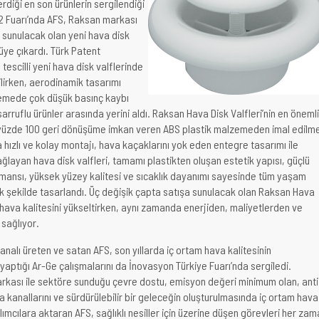
rdiği en son ürünlerin sergilendiği
2 Fuarı’nda AFS, Raksan markası
a sunulacak olan yeni hava disk
üye çıkardı. Türk Patent
tescilli yeni hava disk valflerinde
lirken, aerodinamik tasarımı
emede çok düşük basınç kaybı
asarruflu ürünler arasında yerini aldı. Raksan Hava Disk Valfleri’nin en önemli
de yüzde 100 geri dönüşüme imkan veren ABS plastik malzemeden imal edilm
 hızlı ve kolay montajı, hava kaçaklarını yok eden entegre tasarımı ile
sağlayan hava disk valfleri, tamamı plastikten oluşan estetik yapısı, güçlü
mansı, yüksek yüzey kalitesi ve sıcaklık dayanımı sayesinde tüm yaşam
k şekilde tasarlandı. Üç değişik çapta satışa sunulacak olan Raksan Hava
n hava kalitesini yükseltirken, aynı zamanda enerjiden, maliyetlerden ve
sağlıyor.
 kanalı üreten ve satan AFS, son yıllarda iç ortam hava kalitesinin
yaptığı Ar-Ge çalışmalarını da İnovasyon Türkiye Fuarı’nda sergiledi.
arkası ile sektöre sunduğu çevre dostu, emisyon değeri minimum olan, anti
a kanallarını ve sürdürülebilir bir geleceğin oluşturulmasında iç ortam hava
ılımcılara aktaran AFS, sağlıklı nesiller için üzerine düşen görevleri her za