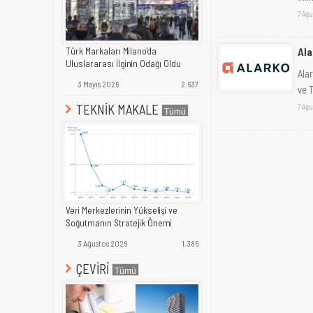
7 Ağu
Ala
Türk Markaları Milano'da
Uluslararası İlginin Odağı Oldu
Ala
3 Mayıs 2026
2.637
ve T
TEKNİK MAKALE
7 Ağu
Veri Merkezlerinin Yükselişi ve
Soğutmanın Stratejik Önemi
3 Ağustos 2026
1.386
ÇEVİRİ