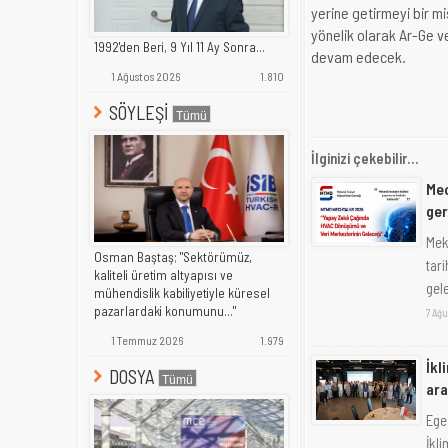
yerine getirmeyi bir m
yönelik olarak Ar-Ge 
1992'den Beri, 9 Yıl 11 Ay Sonra...
devam edecek.
1 Ağustos 2026
1.810
SÖYLEŞİ
İlginizi çekebilir...
Mec
ge
Mek
Osman Baştaş; "Sektörümüz,
tar
kaliteli üretim altyapısı ve
gele
mühendislik kabiliyetiyle küresel
pazarlardaki konumunu..."
7 Ağu
1 Temmuz 2026
1.979
İkl
DOSYA
ara
Ege
İkl