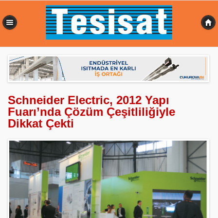
0,543 sn
Schneider Electric, 2012 Yapı
Fuarı’nda Çözüm Çeşitliliğiyle
Dikkat Çekti