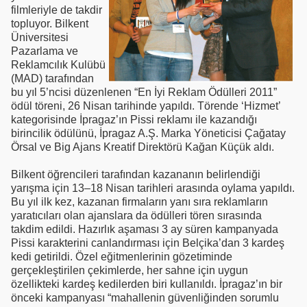
filmleriyle de takdir
topluyor. Bilkent
Üniversitesi
Pazarlama ve
Reklamcılık Kulübü
(MAD) tarafından
bu yıl 5’ncisi düzenlenen “En İyi Reklam Ödülleri 2011”
ödül töreni, 26 Nisan tarihinde yapıldı. Törende ‘Hizmet’
kategorisinde İpragaz’ın Pissi reklamı ile kazandığı
birincilik ödülünü, İpragaz A.Ş. Marka Yöneticisi Çağatay
Örsal ve Big Ajans Kreatif Direktörü Kağan Küçük aldı.
Bilkent öğrencileri tarafından kazananın belirlendiği
yarışma için 13–18 Nisan tarihleri arasında oylama yapıldı.
Bu yıl ilk kez, kazanan firmaların yanı sıra reklamların
yaratıcıları olan ajanslara da ödülleri tören sırasında
takdim edildi. Hazırlık aşaması 3 ay süren kampanyada
Pissi karakterini canlandırması için Belçika’dan 3 kardeş
kedi getirildi. Özel eğitmenlerinin gözetiminde
gerçekleştirilen çekimlerde, her sahne için uygun
özellikteki kardeş kedilerden biri kullanıldı. İpragaz’ın bir
önceki kampanyası “mahallenin güvenliğinden sorumlu