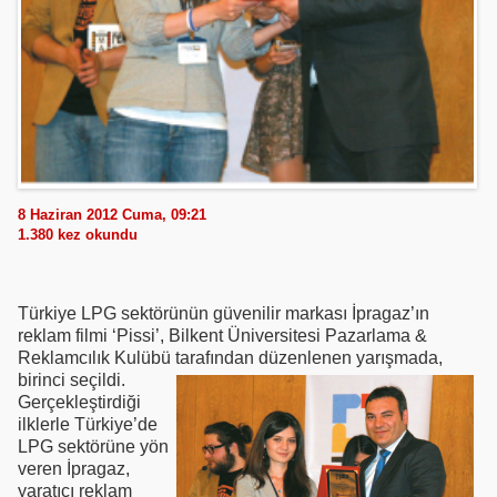
8 Haziran 2012 Cuma, 09:21
1.380
kez okundu
Türkiye LPG sektörünün güvenilir markası İpragaz’ın
reklam filmi ‘Pissi’, Bilkent Üniversitesi Pazarlama &
Reklamcılık Kulübü tarafından
düzenlenen yarışmada,
birinci seçildi.
Gerçekleştirdiği
ilklerle Türkiye’de
LPG sektörüne yön
veren İpragaz,
yaratıcı reklam