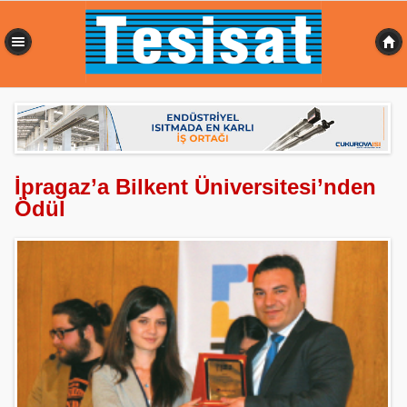
0,352 sn
İpragaz’a Bilkent Üniversitesi’nden
Ödül