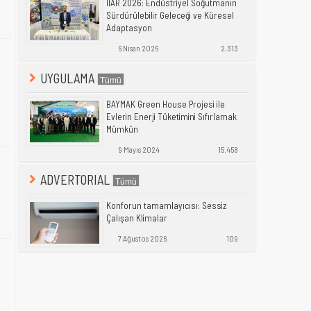
IIAR 2026: Endüstriyel Soğutmanın
Sürdürülebilir Geleceği ve Küresel
Adaptasyon
6 Nisan 2026
2.313
UYGULAMA
BAYMAK Green House Projesi ile
Evlerin Enerji Tüketimini Sıfırlamak
Mümkün
9 Mayıs 2024
15.458
ADVERTORIAL
Konforun tamamlayıcısı: Sessiz
Çalışan Klimalar
7 Ağustos 2026
109