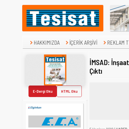
HAKKIMIZDA
İÇERİK ARŞİVİ
REKLAM TE
İMSAD: İnşaat
Çıktı
E-Dergi Oku
HTML Oku