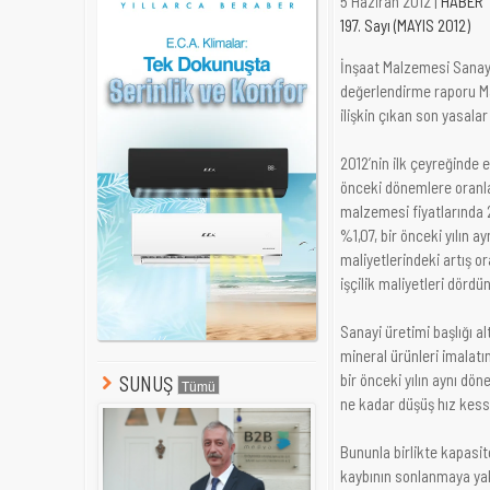
5 Haziran 2012 |
HABER
197. Sayı (MAYIS 2012)
İnşaat Malzemesi Sanayici
değerlendirme raporu M
ilişkin çıkan son yasalar 
2012’nin ilk çeyreğinde e
önceki dönemlere oranla 
malzemesi fiyatlarında 2
%1,07, bir önceki yılın 
maliyetlerindeki artış 
işçilik maliyetleri dördü
Sanayi üretimi başlığı a
mineral ürünleri imalatı
bir önceki yılın aynı dö
SUNUŞ
ne kadar düşüş hız kess
Bununla birlikte kapasi
kaybının sonlanmaya yak