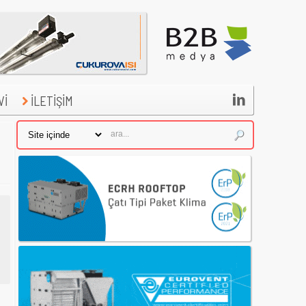

Vİ
İLETİŞİM