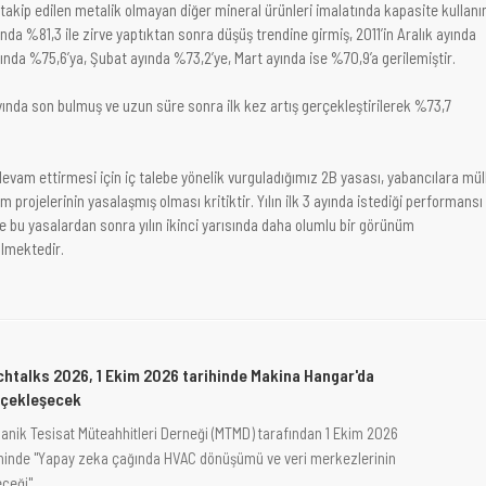
takip edilen metalik olmayan diğer mineral ürünleri imalatında kapasite kullan
ında %81,3 ile zirve yaptıktan sonra düşüş trendine girmiş, 2011’in Aralık ayında
yında %75,6’ya, Şubat ayında %73,2’ye, Mart ayında ise %70,9’a gerilemiştir.
ında son bulmuş ve uzun süre sonra ilk kez artış gerçekleştirilerek %73,7
devam ettirmesi için iç talebe yönelik vurguladığımız 2B yasası, yabancılara mü
 projelerinin yasalaşmış olması kritiktir. Yılın ilk 3 ayında istediği performansı
bu yasalardan sonra yılın ikinci yarısında daha olumlu bir görünüm
lmektedir.
htalks 2026, 1 Ekim 2026 tarihinde Makina Hangar'da
rçekleşecek
anik Tesisat Müteahhitleri Derneği (MTMD) tarafından 1 Ekim 2026
ihinde "Yapay zeka çağında HVAC dönüşümü ve veri merkezlerinin
ceği"...