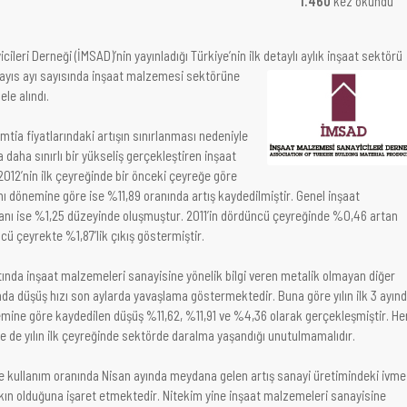
1.460
kez okundu
leri Derneği (İMSAD)’nin yayınladığı Türkiye’nin ilk detaylı aylık inşaat sektörü
ayıs ayı
sayısında inşaat malzemesi sektörüne
ele alındı.
mtia fiyatlarındaki artışın sınırlanması nedeniyle
daha sınırlı bir yükseliş gerçekleştiren inşaat
012’nin ilk çeyreğinde bir önceki çeyreğe göre
aynı dönemine göre ise %11,89 oranında artış kaydedilmiştir. Genel inşaat
oranı ise %1,25 düzeyinde oluşmuştur. 2011’in dördüncü çeyreğinde %0,46 artan
ncü çeyrekte %1,87’lik çıkış göstermiştir.
ltında inşaat malzemeleri sanayisine yönelik bilgi veren metalik olmayan diğer
nda düşüş hızı son aylarda yavaşlama göstermektedir. Buna göre yılın ilk 3 ayın
nemine göre kaydedilen düşüş %11,62, %11,91 ve %4,36 olarak gerçekleşmiştir. He
e de yılın ilk çeyreğinde sektörde daralma yaşandığı unutulmamalıdır.
te kullanım oranında Nisan ayında meydana gelen artış sanayi üretimindeki ivme
ın olduğuna işaret etmektedir. Nitekim yine inşaat malzemeleri sanayisine