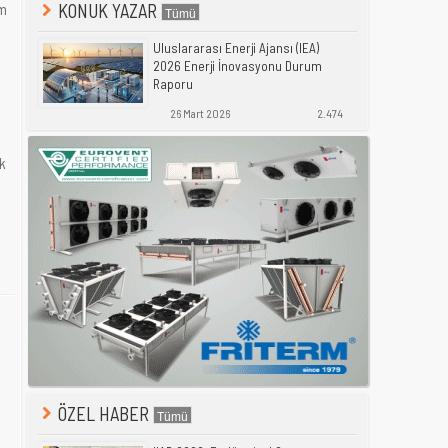
KONUK YAZAR
ım
Uluslararası Enerji Ajansı (IEA)
2026 Enerji İnovasyonu Durum
Raporu
26 Mart 2026
2.474
lk
ÖZEL HABER