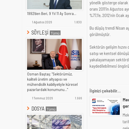
yönelik gösterge olarak 
oranı 2011’in Ağustos ay
1992'den Beri, 9 Yıl 11 Ay Sonra...
%77,1’e, 2012’nin Ocak a
1 Ağustos 2026
1.830
Bu düşüş trendi Nisan ay
SÖYLEŞİ
görülmüştür.
Sektörün gelişim hızını 
satışı ve kentsel dönüşüm
yakalayamayan sektörde 
kaydedilebilmesi öngörü
Osman Baştaş; "Sektörümüz,
kaliteli üretim altyapısı ve
mühendislik kabiliyetiyle küresel
pazarlardaki konumunu..."
İlginizi çekebilir...
1 Temmuz 2026
1.996
Mec
ge
DOSYA
Mek
tar
gele