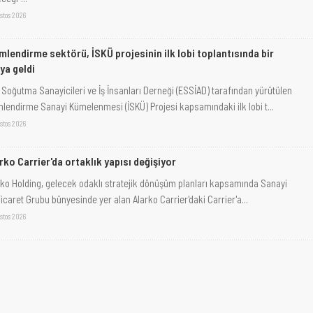
stos 2026
imlendirme sektörü, İSKÜ projesinin ilk lobi toplantısında bir
ya geldi
 Soğutma Sanayicileri ve İş İnsanları Derneği (ESSİAD) tarafından yürütülen
imlendirme Sanayi Kümelenmesi (İSKÜ) Projesi kapsamındaki ilk lobi t...
stos 2026
rko Carrier'da ortaklık yapısı değişiyor
rko Holding, gelecek odaklı stratejik dönüşüm planları kapsamında Sanayi
icaret Grubu bünyesinde yer alan Alarko Carrier'daki Carrier'a...
stos 2026