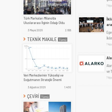
7 Ağu
Türk Markaları Milano'da
İkl
Uluslararası İlginin Odağı Oldu
ara
3 Mayıs 2026
2.655
Ege
İkl
TEKNİK MAKALE
7 Ağu
Ala
Ala
ve T
Veri Merkezlerinin Yükselişi ve
7 Ağu
Soğutmanın Stratejik Önemi
3 Ağustos 2026
1.400
ÇEVİRİ