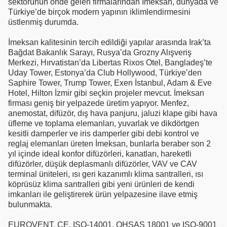
sektörünün önde gelen firmalarından İmeksan, dünyada ve
Türkiye’de birçok modern yapının iklimlendirmesini
üstlenmiş durumda.
İmeksan kalitesinin tercih edildiği yapılar arasında Irak’ta
Bağdat Bakanlık Sarayı, Rusya’da Grozny Alışveriş
Merkezi, Hırvatistan’da Libertas Rixos Otel, Bangladeş’te
Uday Tower, Estonya’da Club Hollywood, Türkiye’den
Saphire Tower, Trump Tower, Exen İstanbul, Adam & Eve
Hotel, Hilton İzmir gibi seçkin projeler mevcut. İmeksan
firması geniş bir yelpazede üretim yapıyor. Menfez,
anemostat, difüzör, dış hava panjuru, jaluzi klape gibi hava
üfleme ve toplama elemanları, yuvarlak ve dikdörtgen
kesitli damperler ve iris damperler gibi debi kontrol ve
reglaj elemanları üreten İmeksan, bunlarla beraber son 2
yıl içinde ideal konfor difüzörleri, kanatları, hareketli
difüzörler, düşük deplasmanlı difüzörler, VAV ve CAV
terminal üniteleri, ısı geri kazanımlı klima santralleri, ısı
köprüsüz klima santralleri gibi yeni ürünleri de kendi
imkanları ile geliştirerek ürün yelpazesine ilave etmiş
bulunmakta.
EUROVENT, CE, ISO-14001, OHSAS 18001 ve ISO-9001