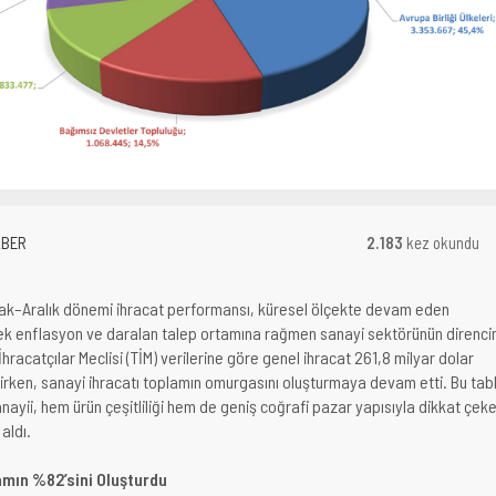
ABER
2.183
kez okundu
Ocak–Aralık dönemi ihracat performansı, küresel ölçekte devam eden
ksek enflasyon ve daralan talep ortamına rağmen sanayi sektörünün direncin
hracatçılar Meclisi (TİM) verilerine göre genel ihracat 261,8 milyar dolar
rken, sanayi ihracatı toplamın omurgasını oluşturmaya devam etti. Bu tab
nayii, hem ürün çeşitliliği hem de geniş coğrafi pazar yapısıyla dikkat çek
aldı.
amın %82’sini Oluşturdu