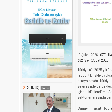
10 Şubat 2026 |
ÖZEL H
362. Sayı (Şubat 2026)
Türkiye’nin 2025 yılı 
jeopolitik riskler, yü
ortaya koydu. Türkiye İ
seviyesinde gerçekleşi
SUNUŞ
içinde İklimlendirme Sa
sektörler arasında yer 
Sanayi İhracatı Topl