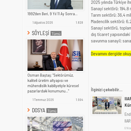
2025 yılında Türkiye ih
Sanayi sektörü: 194,8 
1992'den Beri, 9 Yıl 11 Ay Sonra...
Tarım sektörü: 36,4 mi
Madencilik sektörü: 6,
1 Ağustos 2026
1.828
Sanayi sektörü, toplam
SÖYLEŞİ
dış ticaret yapısındaki
savunma sanayii; sanayi
Devamını dergide okuya
Osman Baştaş; "Sektörümüz,
kaliteli üretim altyapısı ve
mühendislik kabiliyetiyle küresel
İlginizi çekebilir...
pazarlardaki konumunu..."
IIA
1 Temmuz 2026
1.994
Kü
DOSYA
End
IIAR
6 Ni