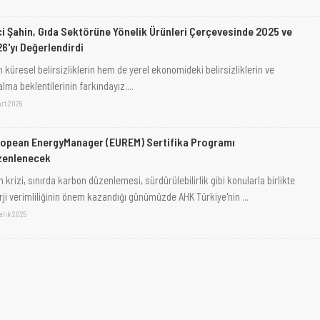
i Şahin, Gıda Sektörüne Yönelik Ürünleri Çerçevesinde 2025 ve
6'yı Değerlendirdi
 küresel belirsizliklerin hem de yerel ekonomideki belirsizliklerin ve
lma beklentilerinin farkındayız....
art 2026
opean EnergyManager (EUREM) Sertifika Programı
zenlenecek
m krizi, sınırda karbon düzenlemesi, sürdürülebilirlik gibi konularla birlikte
rji verimliliğinin önem kazandığı günümüzde AHK Türkiye'nin ...
alık 2025