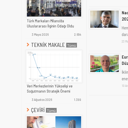
Nac
202
Türk Markaları Milano'da
Uluslararası İlginin Odağı Oldu
Hem
dara
3 Mayıs 2026
2.654
23 M
TEKNİK MAKALE
Eur
Dü
İkli
ene
10 Ar
Veri Merkezlerinin Yükselişi ve
Soğutmanın Stratejik Önemi
3 Ağustos 2026
1.399
ÇEVİRİ