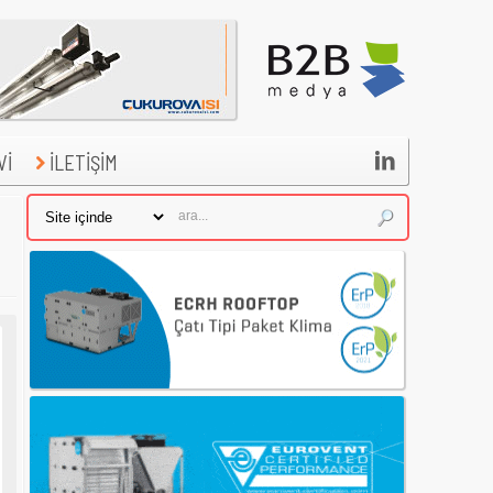

Vİ
İLETİŞİM