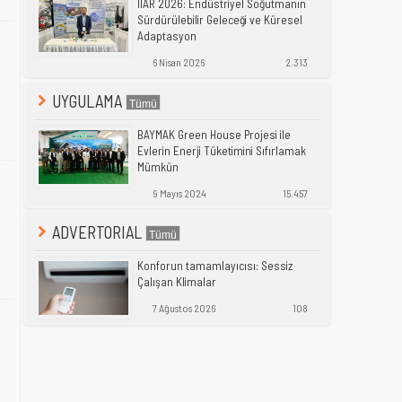
IIAR 2026: Endüstriyel Soğutmanın
Sürdürülebilir Geleceği ve Küresel
Adaptasyon
6 Nisan 2026
2.313
UYGULAMA
BAYMAK Green House Projesi ile
Evlerin Enerji Tüketimini Sıfırlamak
Mümkün
9 Mayıs 2024
15.457
ADVERTORIAL
Konforun tamamlayıcısı: Sessiz
Çalışan Klimalar
7 Ağustos 2026
108