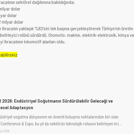
racatının sektörel dağılımına bakıldığında:
milyar dolar
lyar dolar
2 milyar dolar
 ihracatın yaklaşık %82’sini tek başına gerçekleştirerek Türkiye’nin üretim
 belirleyici rolünü sürdürdü. Otomotiv, makine, elektrik-elektronik, kimya v
 ihracatının lokomotif alanları oldu.
bilirsiniz
R 2026: Endüstriyel Soğutmanın Sürdürülebilir Geleceği ve
resel Adaptasyon
üstriyel soğutma dünyasının en önemli buluşma noktalarından biri olan
 Conference & Expo, bu yıl da sektörün teknolojik rotasını belirleyen kri...
san 2026