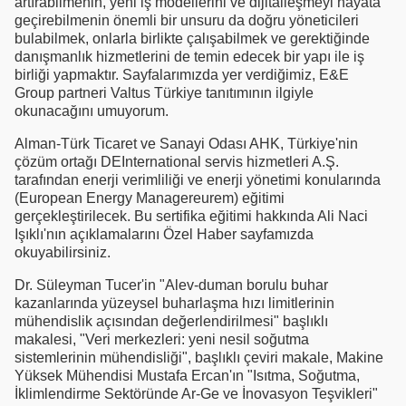
artırabilmenin, yeni iş modellerini ve dijitalleşmeyi hayata
geçirebilmenin önemli bir unsuru da doğru yöneticileri
bulabilmek, onlarla birlikte çalışabilmek ve gerektiğinde
danışmanlık hizmetlerini de temin edecek bir yapı ile iş
birliği yapmaktır. Sayfalarımızda yer verdiğimiz, E&E
Group partneri Valtus Türkiye tanıtımının ilgiyle
okunacağını umuyorum.
Alman-Türk Ticaret ve Sanayi Odası AHK, Türkiye'nin
çözüm ortağı DEInternational servis hizmetleri A.Ş.
tarafından enerji verimliliği ve enerji yönetimi konularında
(European Energy Managereurem) eğitimi
gerçekleştirilecek. Bu sertifika eğitimi hakkında Ali Naci
Işıklı'nın açıklamalarını Özel Haber sayfamızda
okuyabilirsiniz.
Dr. Süleyman Tucer'in "Alev-duman borulu buhar
kazanlarında yüzeysel buharlaşma hızı limitlerinin
mühendislik açısından değerlendirilmesi" başlıklı
makalesi, "Veri merkezleri: yeni nesil soğutma
sistemlerinin mühendisliği", başlıklı çeviri makale, Makine
Yüksek Mühendisi Mustafa Ercan'ın "Isıtma, Soğutma,
İklimlendirme Sektöründe Ar-Ge ve İnovasyon Teşvikleri"