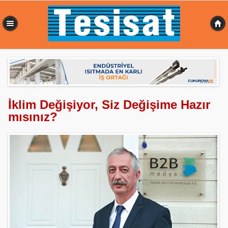
0,367 sn
İklim Değişiyor, Siz Değişime Hazır
mısınız?