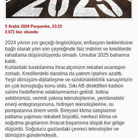
5 Aralık 2024 Perşembe, 23:15
2.671
kez okundu
2024 yılının zor geçeği öngörülüyor, enflasyon beklentisine
bağlı olarak yılın son çeyreğinde faiz indirimi ve kredilerde
rahatlama düşünülüyordu olmadı. Umutlar 2025 baharına
kaldı.
Kurlardaki baskılanma ihracatçımızın rekabet avantajını
zorladı. Kredilerdeki daralma da yatırım iştahını azalttı.
Yeşil dönüşüm-dijitalleşme ve sürdürülebilirlik sanayimizin
en çok konuştuğu konu oldu. Sıkı AB direktifleri karbon
salımı hedeflerine odaklanmamızı getirdi. Isıtma
sektörümüz, verimli yakma teknolojilerine, yenilenebilir
enerji entegrasyonuna, hidrojen teknolojilerine, ısı
pompalarına önem verdi. Bireysel klima satışlarının
patlama yapması rekabeti büyüttü, merkezi klima ve
soğutma gruplarının ihracat başarısına düşük kur gölge
düşürdü. Soğutucu gazlardaki çevreci teknolojiler ve
dönüşüm gündemdeydi.