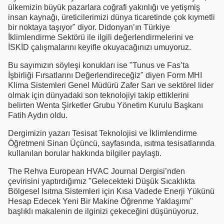
ülkemizin büyük pazarlara coğrafi yakınlığı ve yetişmiş
insan kaynağı, üreticilerimizi dünya ticaretinde çok kıymetli
bir noktaya taşıyor" diyor. Didonyan’ın Türkiye
İklimlendirme Sektörü ile ilgili değerlendirmelerini ve
İSKİD çalışmalarını keyifle okuyacağınızı umuyoruz.
Bu sayımızın söyleşi konukları ise "Tunus ve Fas’ta
İşbirliği Fırsatlarını Değerlendireceğiz" diyen Form MHI
Klima Sistemleri Genel Müdürü Zafer Sarı ve sektörel lider
olmak için dünyadaki son teknolojiyi takip ettiklerini
belirten Wenta Şirketler Grubu Yönetim Kurulu Başkanı
Fatih Aydın oldu.
Dergimizin yazarı Tesisat Teknolojisi ve İklimlendirme
Öğretmeni Sinan Üçüncü, sayfasında, ısıtma tesisatlarında
kullanılan borular hakkında bilgiler paylaştı.
The Rehva European HVAC Journal Dergisi’nden
çevirisini yaptırdığımız "Gelecekteki Düşük Sıcaklıkta
Bölgesel Isıtma Sistemleri için Kısa Vadede Enerji Yükünü
Hesap Edecek Yeni Bir Makine Öğrenme Yaklaşımı"
başlıklı makalenin de ilginizi çekeceğini düşünüyoruz.