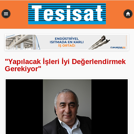
0,363 sn
"Yapılacak İşleri İyi Değerlendirmek
Gerekiyor"