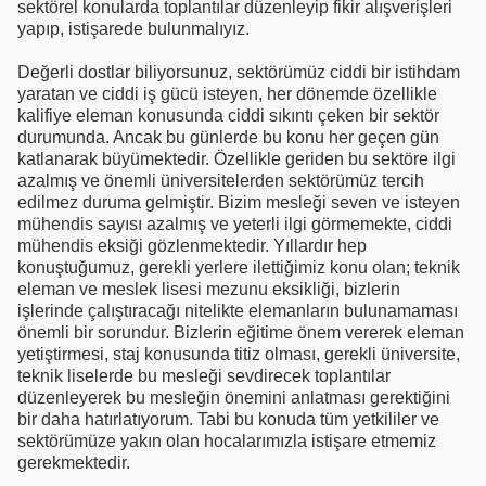
sektörel konularda toplantılar düzenleyip fikir alışverişleri
yapıp, istişarede bulunmalıyız.
Değerli dostlar biliyorsunuz, sektörümüz ciddi bir istihdam
yaratan ve ciddi iş gücü isteyen, her dönemde özellikle
kalifiye eleman konusunda ciddi sıkıntı çeken bir sektör
durumunda. Ancak bu günlerde bu konu her geçen gün
katlanarak büyümektedir. Özellikle geriden bu sektöre ilgi
azalmış ve önemli üniversitelerden sektörümüz tercih
edilmez duruma gelmiştir. Bizim mesleği seven ve isteyen
mühendis sayısı azalmış ve yeterli ilgi görmemekte, ciddi
mühendis eksiği gözlenmektedir. Yıllardır hep
konuştuğumuz, gerekli yerlere ilettiğimiz konu olan; teknik
eleman ve meslek lisesi mezunu eksikliği, bizlerin
işlerinde çalıştıracağı nitelikte elemanların bulunamaması
önemli bir sorundur. Bizlerin eğitime önem vererek eleman
yetiştirmesi, staj konusunda titiz olması, gerekli üniversite,
teknik liselerde bu mesleği sevdirecek toplantılar
düzenleyerek bu mesleğin önemini anlatması gerektiğini
bir daha hatırlatıyorum. Tabi bu konuda tüm yetkililer ve
sektörümüze yakın olan hocalarımızla istişare etmemiz
gerekmektedir.