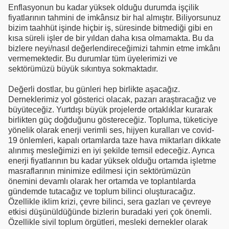
Enflasyonun bu kadar yüksek olduğu durumda işçilik
fiyatlarının tahmini de imkânsız bir hal almıştır. Biliyorsunuz
bizim taahhüt işinde hiçbir iş, süresinde bitmediği gibi en
kısa süreli işler de bir yıldan daha kısa olmamakta. Bu da
bizlere neyi/nasıl değerlendireceğimizi tahmin etme imkânı
vermemektedir. Bu durumlar tüm üyelerimizi ve
sektörümüzü büyük sıkıntıya sokmaktadır.
Değerli dostlar, bu günleri hep birlikte aşacağız.
Derneklerimiz yol gösterici olacak, pazarı araştıracağız ve
büyüteceğiz. Yurtdışı büyük projelerde ortaklıklar kurarak
birlikten güç doğduğunu göstereceğiz. Topluma, tüketiciye
yönelik olarak enerji verimli ses, hijyen kuralları ve covid-
19 önlemleri, kapalı ortamlarda taze hava miktarları dikkate
alınmış mesleğimizi en iyi şekilde temsil edeceğiz. Ayrıca
enerji fiyatlarının bu kadar yüksek olduğu ortamda işletme
masraflarının minimize edilmesi için sektörümüzün
önemini devamlı olarak her ortamda ve toplantılarda
gündemde tutacağız ve toplum bilinci oluşturacağız.
Özellikle iklim krizi, çevre bilinci, sera gazları ve çevreye
etkisi düşünüldüğünde bizlerin buradaki yeri çok önemli.
Özellikle sivil toplum örgütleri, mesleki dernekler olarak