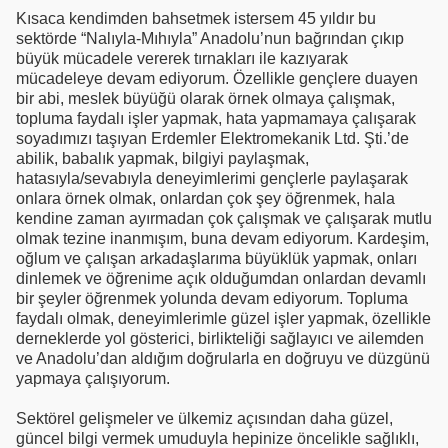
Kısaca kendimden bahsetmek istersem 45 yıldır bu
sektörde “Nalıyla-Mıhıyla” Anadolu’nun bağrından çıkıp
büyük mücadele vererek tırnakları ile kazıyarak
mücadeleye devam ediyorum. Özellikle gençlere duayen
bir abi, meslek büyüğü olarak örnek olmaya çalışmak,
topluma faydalı işler yapmak, hata yapmamaya çalışarak
soyadımızı taşıyan Erdemler Elektromekanik Ltd. Şti.’de
abilik, babalık yapmak, bilgiyi paylaşmak,
hatasıyla/sevabıyla deneyimlerimi gençlerle paylaşarak
onlara örnek olmak, onlardan çok şey öğrenmek, hala
kendine zaman ayırmadan çok çalışmak ve çalışarak mutlu
olmak tezine inanmışım, buna devam ediyorum. Kardeşim,
oğlum ve çalışan arkadaşlarıma büyüklük yapmak, onları
dinlemek ve öğrenime açık olduğumdan onlardan devamlı
bir şeyler öğrenmek yolunda devam ediyorum. Topluma
faydalı olmak, deneyimlerimle güzel işler yapmak, özellikle
derneklerde yol gösterici, birlikteliği sağlayıcı ve ailemden
ve Anadolu’dan aldığım doğrularla en doğruyu ve düzgünü
yapmaya çalışıyorum.
Sektörel gelişmeler ve ülkemiz açısından daha güzel,
güncel bilgi vermek umuduyla hepinize öncelikle sağlıklı,