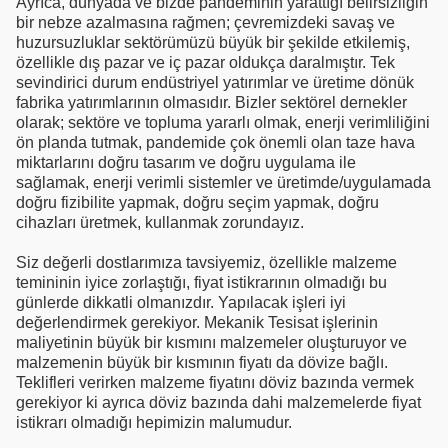
Ayrıca, dünyada ve bizde pandeminin yarattığı belirsizliğin
bir nebze azalmasına rağmen; çevremizdeki savaş ve
huzursuzluklar sektörümüzü büyük bir şekilde etkilemiş,
özellikle dış pazar ve iç pazar oldukça daralmıştır. Tek
sevindirici durum endüstriyel yatırımlar ve üretime dönük
fabrika yatırımlarının olmasıdır. Bizler sektörel dernekler
olarak; sektöre ve topluma yararlı olmak, enerji verimliliğini
ön planda tutmak, pandemide çok önemli olan taze hava
miktarlarını doğru tasarım ve doğru uygulama ile
sağlamak, enerji verimli sistemler ve üretimde/uygulamada
doğru fizibilite yapmak, doğru seçim yapmak, doğru
cihazları üretmek, kullanmak zorundayız.
Siz değerli dostlarımıza tavsiyemiz, özellikle malzeme
temininin iyice zorlaştığı, fiyat istikrarının olmadığı bu
günlerde dikkatli olmanızdır. Yapılacak işleri iyi
değerlendirmek gerekiyor. Mekanik Tesisat işlerinin
maliyetinin büyük bir kısmını malzemeler oluşturuyor ve
malzemenin büyük bir kısmının fiyatı da dövize bağlı.
Teklifleri verirken malzeme fiyatını döviz bazında vermek
gerekiyor ki ayrıca döviz bazında dahi malzemelerde fiyat
istikrarı olmadığı hepimizin malumudur.