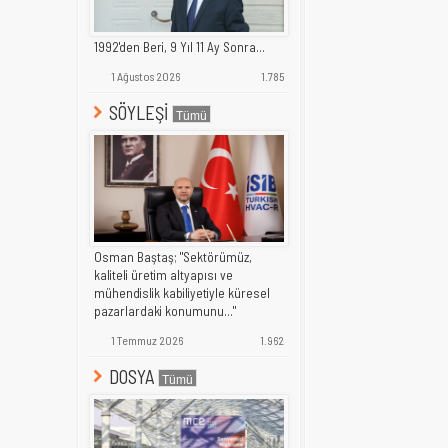
1992'den Beri, 9 Yıl 11 Ay Sonra...
1 Ağustos 2026
1.785
SÖYLEŞİ
Osman Baştaş; "Sektörümüz,
kaliteli üretim altyapısı ve
mühendislik kabiliyetiyle küresel
pazarlardaki konumunu..."
1 Temmuz 2026
1.962
DOSYA