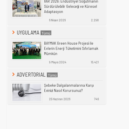
IIAR 2026: Endüstriyel Soğutmanın
Sürdürülebilir Geleceği ve Küresel
Adaptasyon
6 Nisan 2026
2.298
UYGULAMA
BAYMAK Green House Projesi ile
Evlerin Enerji Tüketimini Sıfırlamak
Mümkün
9 Mayıs 2024
15.421
ADVERTORIAL
Şebeke Dalgalanmalarına Karşı
Evinizi Nasıl Korursunuz?
25 Haziran 2026
746